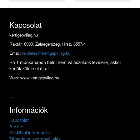
Kapcsolat
kertigepvilag.hu
Raktár: 8900. Zalaegerszeg, Hrsz. 6557/4
Email:
rendeles@kertigepvilag.hu
Ha 1 munkanapon belül nem válaszolunk levelére, akkor
kérjük küldje el újra!
Web: www.kertigepvilag.hu
...
Információk
Kapcsolat
A.SZ.F.
Szállítási információk
Társadalmi szerepvállalás