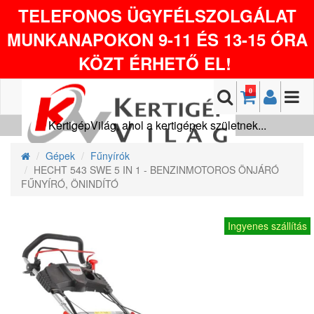
TELEFONOS ÜGYFÉLSZOLGÁLAT
MUNKANAPOKON 9-11 ÉS 13-15 ÓRA
KÖZT ÉRHETŐ EL!
0
KertigépVilág, ahol a kertigépek születnek...
Gépek
Fűnyírók
HECHT 543 SWE 5 IN 1 - BENZINMOTOROS ÖNJÁRÓ
FŰNYÍRÓ, ÖNINDÍTÓ
Ingyenes szállítás