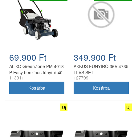
69.900 Ft
349.900 Ft
AL-KO GreenZone PM 4018
AKKUS FŰNYÍRÓ 36V 4735
P Easy benzines fűnyíró 40
LI VS SET
113911
127799
cm
Új
Új