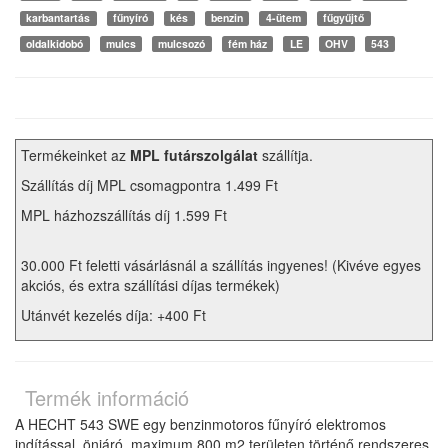
karbantartás
fűnyíró
kés
benzin
4-ütem
fűgyűjtő
oldalkidobó
mulcs
mulcsozó
fém ház
LE
OHV
543
Termékeinket az
MPL futárszolgálat
szállítja.
Szállítás díj MPL csomagpontra 1.499 Ft
MPL házhozszállítás díj 1.599 Ft
30.000 Ft feletti vásárlásnál a szállítás ingyenes! (Kivéve egyes
akciós, és extra szállítási díjas termékek)
Utánvét kezelés díja: +400 Ft
Termék információ
A HECHT 543 SWE egy benzinmotoros fűnyíró elektromos
indítással, önjáró, maximum 800 m2 területen történő rendszeres