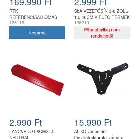
169.990 Ft
2.999 Ft
RTK
SbA VEZETŐSÍN 3-8 ZOLL-
REFERENCIAÁLLOMÁS
1,5 40CM KIFUTÓ TERMÉK
123116
126210
Pillanatnyilag nem
rendelhető!
2.990 Ft
15.990 Ft
LÁNCVÉDŐ 58CMX14
AL-KO vonóelem
NEUTRAL
fűnyírótraktorok számára