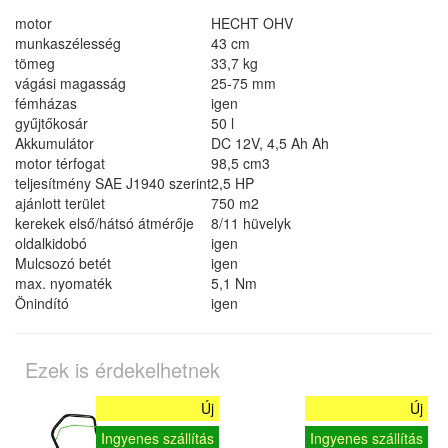
motor
HECHT OHV
munkaszélesség
43 cm
tömeg
33,7 kg
vágási magasság
25-75 mm
fémházas
igen
gyűjtőkosár
50 l
Akkumulátor
DC 12V, 4,5 Ah Ah
motor térfogat
98,5 cm3
teljesítmény SAE J1940 szerint
2,5 HP
ajánlott terület
750 m2
kerekek első/hátsó átmérője
8/11 hüvelyk
oldalkidobó
igen
Mulcsozó betét
igen
max. nyomaték
5,1 Nm
Önindító
igen
Ezek is érdekelhetnek
Új
Új
Ingyenes szállítás
Ingyenes szállítás