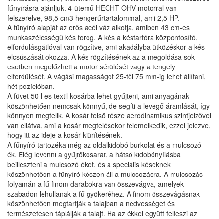
fűnyírásra ajánljuk. 4-ütemű HECHT OHV motorral van
felszerelve, 98,5 cm3 hengerűrtartalommal, ami 2,5 HP.
A fűnyíró alapját az erős acél váz alkotja, amiben 43 cm-es
munkaszélességű kés forog. A kés a késtartóra központosító,
elfordulásgátlóval van rögzítve, ami akadályba ütközéskor a kés
elcsúszását okozza. A kés rögzítésének az a megoldása sok
esetben megelőzheti a motor sérülését vagy a tengely
elferdülését. A vágási magasságot 25-től 75 mm-ig lehet állítani,
hét pozícióban.
A füvet 50 l-es textil kosárba lehet gyűjteni, ami anyagának
köszönhetően nemcsak könnyű, de segíti a levegő áramlását, így
könnyen megtelik. A kosár felső része aerodinamikus szintjelzővel
van ellátva, ami a kosár megtelésekor felemelkedik, ezzel jelezve,
hogy itt az ideje a kosár kiürítésének.
A fűnyíró tartozéka még az oldalkidobó burkolat és a mulcsozó
ék. Elég levenni a gyűjtőkosarat, a hátsó kidobónyílásba
beilleszteni a mulcsozó éket. és a speciális késeknek
köszönhetően a fűnyíró készen áll a mulcsozásra. A mulcsozás
folyamán a fű finom darabokra van összevágva, amelyek
szabadon lehullanak a fű gyökeréhez. A finom összevágásnak
köszönhetően megtartják a talajban a nedvességet és
természetesen táplálják a talajt. Ha az ékkel együtt felteszi az