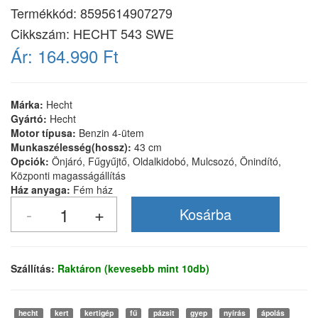
Termékkód:
8595614907279
Cikkszám:
HECHT 543 SWE
Ár:
164.990 Ft
Márka:
Hecht
Gyártó:
Hecht
Motor típusa:
Benzin 4-ütem
Munkaszélesség(hossz):
43 cm
Opciók:
Önjáró, Fűgyűjtő, Oldalkidobó, Mulcsozó, Önindító,
Központi magasságállítás
Ház anyaga:
Fém ház
Szállítás:
Raktáron (kevesebb mint 10db)
hecht
kert
kertigép
fű
pázsit
gyep
nyírás
ápolás