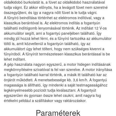
oldalkidobó burkolatát is, a füvet az oldalkidobó használatával
tudja vágni. Ez akkor előnyös, ha a levágott füvet nem szeretné
összegyűjteni, és így a nagyra nőtt füvet is le tudja vágni.
A fűnyíró beindítása történhet az elektromos indítóval, vagy a
klasszikus berántóval is. Az elektromos indítás a fogantyún
található indítógomb lenyomásával történik. Az indítást 12 V-os
akkumulátor segíti, ami a fogantyú paneljében található. Így
mindig jól hozzá lehet férni, és a fűnyíró tartozéka az akkumulátor
töltő is, amit közvetlenül a fogantyún található, így az
akkumulátort úgy lehet tölteni, hogy nem szükséges kivenni a
fűnyíróból. A fűnyírót természetesen klasszikus berántással is be
lehet indítani.
A gép használata nagyon egyszerű, a motor hidegen indításának
megkönnyítésére szívatóval is fel van szerelve. A motor irányítása
a fogantyún található karral történik, a másik itt található kar az
önjárót működteti. A menetsebessége kb. 3,6 km/h. A fogantyú
magassága is állítható, így mindenki a saját testmagasságához
legkényelmesebb pozíciót tudja kiválasztani. A fogantyút
egyszerűen és gyorsan össze lehet csukni, amit nagyra fog
értékelni például a szállításkor vagy raktározáskor.
Paraméterek