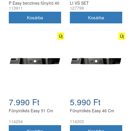
P Easy benzines fűnyíró 40
LI VS SET
113911
127799
cm
Új
Új
7.990 Ft
5.990 Ft
Fűnyírókés Easy 51 Cm
Fűnyírókés Easy 46 Cm
114204
114203