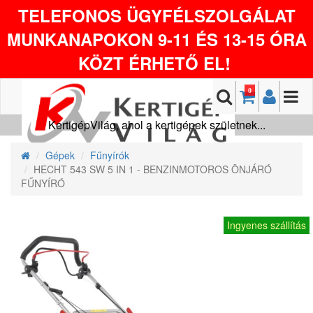
TELEFONOS ÜGYFÉLSZOLGÁLAT
MUNKANAPOKON 9-11 ÉS 13-15 ÓRA
KÖZT ÉRHETŐ EL!
0
KertigépVilág, ahol a kertigépek születnek...
Gépek
Fűnyírók
HECHT 543 SW 5 IN 1 - BENZINMOTOROS ÖNJÁRÓ
FŰNYÍRÓ
Ingyenes szállítás