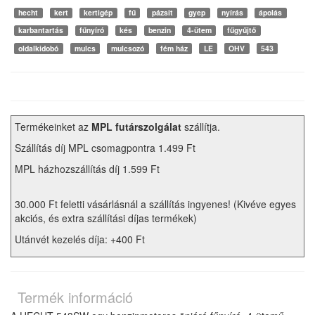
hecht
kert
kertigép
fű
pázsit
gyep
nyírás
ápolás
karbantartás
fűnyíró
kés
benzin
4-ütem
fűgyűjtő
oldalkidobó
mulcs
mulcsozó
fém ház
LE
OHV
543
Termékeinket az
MPL futárszolgálat
szállítja.
Szállítás díj MPL csomagpontra 1.499 Ft
MPL házhozszállítás díj 1.599 Ft
30.000 Ft feletti vásárlásnál a szállítás ingyenes! (Kivéve egyes
akciós, és extra szállítási díjas termékek)
Utánvét kezelés díja: +400 Ft
Termék információ