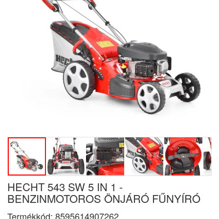
HECHT 543 SW 5 IN 1 -
BENZINMOTOROS ÖNJÁRÓ FŰNYÍRÓ
Termékkód:
8595614907262