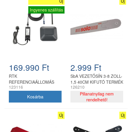
Új
Új
Ingyenes szállítás
169.990 Ft
2.999 Ft
RTK
SbA VEZETŐSÍN 3-8 ZOLL-
REFERENCIAÁLLOMÁS
1,5 40CM KIFUTÓ TERMÉK
123116
126210
Pillanatnyilag nem
rendelhető!
Új
Új