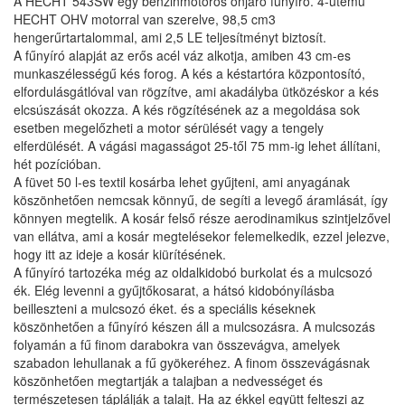
A HECHT 543SW egy benzinmotoros önjáró fűnyíró. 4-ütemű
HECHT OHV motorral van szerelve, 98,5 cm3
hengerűrtartalommal, ami 2,5 LE teljesítményt biztosít.
A fűnyíró alapját az erős acél váz alkotja, amiben 43 cm-es
munkaszélességű kés forog. A kés a késtartóra központosító,
elfordulásgátlóval van rögzítve, ami akadályba ütközéskor a kés
elcsúszását okozza. A kés rögzítésének az a megoldása sok
esetben megelőzheti a motor sérülését vagy a tengely
elferdülését. A vágási magasságot 25-től 75 mm-ig lehet állítani,
hét pozícióban.
A füvet 50 l-es textil kosárba lehet gyűjteni, ami anyagának
köszönhetően nemcsak könnyű, de segíti a levegő áramlását, így
könnyen megtelik. A kosár felső része aerodinamikus szintjelzővel
van ellátva, ami a kosár megtelésekor felemelkedik, ezzel jelezve,
hogy itt az ideje a kosár kiürítésének.
A fűnyíró tartozéka még az oldalkidobó burkolat és a mulcsozó
ék. Elég levenni a gyűjtőkosarat, a hátsó kidobónyílásba
beilleszteni a mulcsozó éket. és a speciális késeknek
köszönhetően a fűnyíró készen áll a mulcsozásra. A mulcsozás
folyamán a fű finom darabokra van összevágva, amelyek
szabadon lehullanak a fű gyökeréhez. A finom összevágásnak
köszönhetően megtartják a talajban a nedvességet és
természetesen táplálják a talajt. Ha az ékkel együtt felteszi az