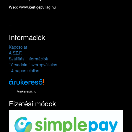
Web: www.kertigepvilag.hu
...
Információk
Kapcsolat
A.SZ.F.
Szállítási információk
Társadalmi szerepvállalás
14 napos elállás
Árukereső.hu
Fizetési módok