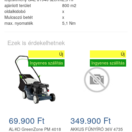
ajánlott terület
800 m2
oldalkidobó
x
Mulcsozó betét
x
max. nyomaték
5,1 Nm
Ezek is érdekelhetnek
Új
Új
Ingyenes szállítás
Ingyenes szállítás
69.900 Ft
349.900 Ft
AL-KO GreenZone PM 4018
AKKUS FŰNYÍRÓ 36V 4735