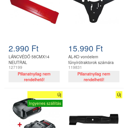
2.990 Ft
15.990 Ft
LÁNCVÉDŐ 58CMX14
AL-KO vonóelem
NEUTRAL
fűnyírótraktorok számára
127199
119831
Pillanatnyilag nem
Pillanatnyilag nem
rendelhető!
rendelhető!
Új
Új
Ingyenes szállítás