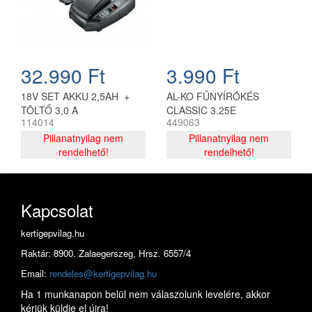
32.990 Ft
3.990 Ft
18V SET AKKU 2,5AH +
AL-KO FŰNYÍRÓKÉS
TÖLTŐ 3,0 A
CLASSIC 3.25E
114014
449063
Pillanatnyilag nem
Pillanatnyilag nem
rendelhető!
rendelhető!
Kapcsolat
kertigepvilag.hu
Raktár: 8900. Zalaegerszeg, Hrsz. 6557/4
Email:
rendeles@kertigepvilag.hu
Ha 1 munkanapon belül nem válaszolunk levelére, akkor
kérjük küldje el újra!