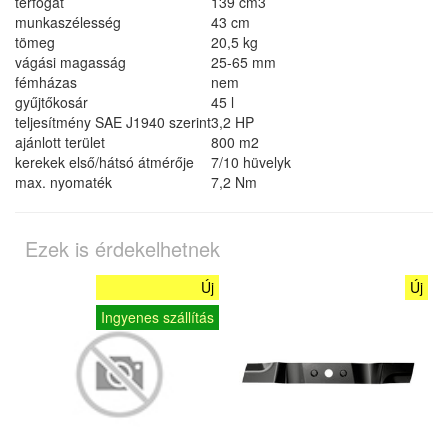
térfogat
139 cm3
munkaszélesség
43 cm
tömeg
20,5 kg
vágási magasság
25-65 mm
fémházas
nem
gyűjtőkosár
45 l
teljesítmény SAE J1940 szerint
3,2 HP
ajánlott terület
800 m2
kerekek első/hátsó átmérője
7/10 hüvelyk
max. nyomaték
7,2 Nm
Ezek is érdekelhetnek
Új
Új
Ingyenes szállítás