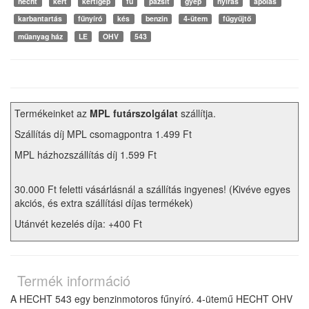
hecht
kert
kertigép
fű
pázsit
gyep
nyírás
ápolás
karbantartás
fűnyíró
kés
benzin
4-ütem
fűgyűjtő
műanyag ház
LE
OHV
543
Termékeinket az
MPL futárszolgálat
szállítja.
Szállítás díj MPL csomagpontra 1.499 Ft
MPL házhozszállítás díj 1.599 Ft
30.000 Ft feletti vásárlásnál a szállítás ingyenes! (Kivéve egyes
akciós, és extra szállítási díjas termékek)
Utánvét kezelés díja: +400 Ft
Termék információ
A HECHT 543 egy benzinmotoros fűnyíró. 4-ütemű HECHT OHV