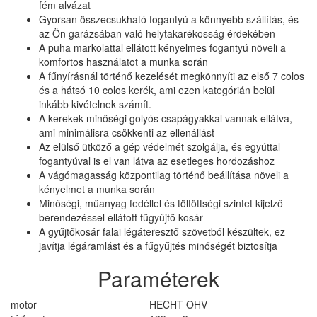
fém alvázat
Gyorsan összecsukható fogantyú a könnyebb szállítás, és
az Ön garázsában való helytakarékosság érdekében
A puha markolattal ellátott kényelmes fogantyú növeli a
komfortos használatot a munka során
A fűnyírásnál történő kezelését megkönnyíti az első 7 colos
és a hátsó 10 colos kerék, ami ezen kategórián belül
inkább kivételnek számít.
A kerekek minőségi golyós csapágyakkal vannak ellátva,
ami minimálisra csökkenti az ellenállást
Az elülső ütköző a gép védelmét szolgálja, és egyúttal
fogantyúval is el van látva az esetleges hordozáshoz
A vágómagasság központilag történő beállítása növeli a
kényelmet a munka során
Minőségi, műanyag fedéllel és töltöttségi szintet kijelző
berendezéssel ellátott fűgyűjtő kosár
A gyűjtőkosár falai légáteresztő szövetből készültek, ez
javítja légáramlást és a fűgyűjtés minőségét biztosítja
Paraméterek
motor
HECHT OHV