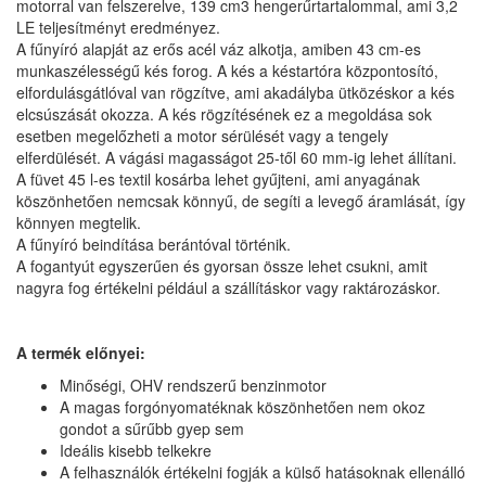
motorral van felszerelve, 139 cm3 hengerűrtartalommal, ami 3,2
LE teljesítményt eredményez.
A fűnyíró alapját az erős acél váz alkotja, amiben 43 cm-es
munkaszélességű kés forog. A kés a késtartóra központosító,
elfordulásgátlóval van rögzítve, ami akadályba ütközéskor a kés
elcsúszását okozza. A kés rögzítésének ez a megoldása sok
esetben megelőzheti a motor sérülését vagy a tengely
elferdülését. A vágási magasságot 25-től 60 mm-ig lehet állítani.
A füvet 45 l-es textil kosárba lehet gyűjteni, ami anyagának
köszönhetően nemcsak könnyű, de segíti a levegő áramlását, így
könnyen megtelik.
A fűnyíró beindítása berántóval történik.
A fogantyút egyszerűen és gyorsan össze lehet csukni, amit
nagyra fog értékelni például a szállításkor vagy raktározáskor.
A termék előnyei:
Minőségi, OHV rendszerű benzinmotor
A magas forgónyomatéknak köszönhetően nem okoz
gondot a sűrűbb gyep sem
Ideális kisebb telkekre
A felhasználók értékelni fogják a külső hatásoknak ellenálló