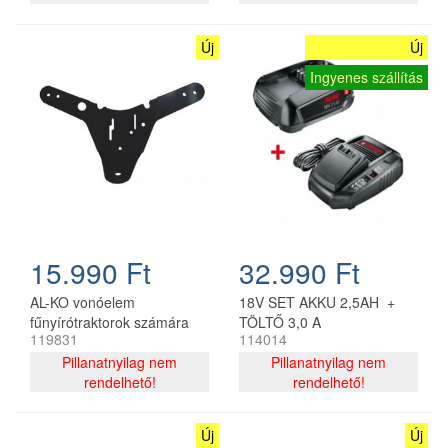
Új
Új
Ingyenes szállítás
15.990 Ft
32.990 Ft
AL-KO vonóelem
18V SET AKKU 2,5AH +
fűnyírótraktorok számára
TÖLTŐ 3,0 A
119831
114014
Pillanatnyilag nem
Pillanatnyilag nem
rendelhető!
rendelhető!
Új
Új