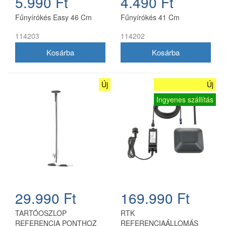
5.990 Ft
4.490 Ft
Fűnyírókés Easy 46 Cm
Fűnyírókés 41 Cm
114203
114202
Új
Új
Ingyenes szállítás
29.990 Ft
169.990 Ft
TARTÓOSZLOP
RTK
REFERENCIA PONTHOZ
REFERENCIAÁLLOMÁS