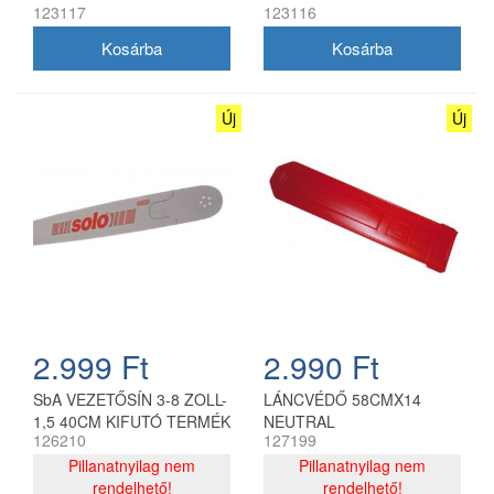
123117
123116
Új
Új
2.999 Ft
2.990 Ft
SbA VEZETŐSÍN 3-8 ZOLL-
LÁNCVÉDŐ 58CMX14
1,5 40CM KIFUTÓ TERMÉK
NEUTRAL
126210
127199
Pillanatnyilag nem
Pillanatnyilag nem
rendelhető!
rendelhető!