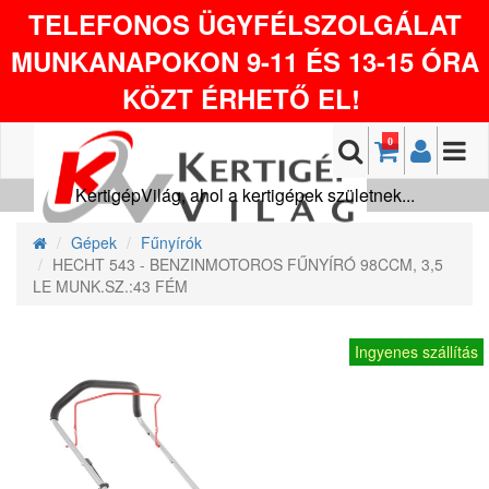
TELEFONOS ÜGYFÉLSZOLGÁLAT
MUNKANAPOKON 9-11 ÉS 13-15 ÓRA
KÖZT ÉRHETŐ EL!
0
KertigépVilág, ahol a kertigépek születnek...
Gépek
Fűnyírók
HECHT 543 - BENZINMOTOROS FŰNYÍRÓ 98CCM, 3,5
LE MUNK.SZ.:43 FÉM
Ingyenes szállítás