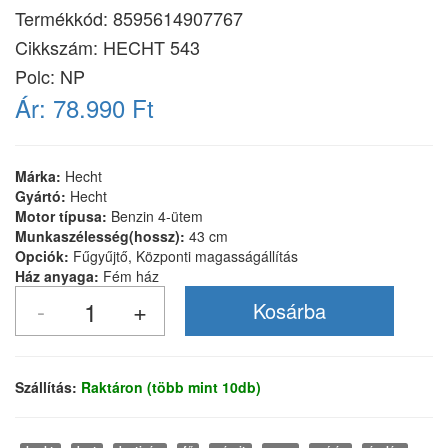
Termékkód:
8595614907767
Cikkszám:
HECHT 543
Polc: NP
Ár:
78.990 Ft
Márka:
Hecht
Gyártó:
Hecht
Motor típusa:
Benzin 4-ütem
Munkaszélesség(hossz):
43 cm
Opciók:
Fűgyűjtő, Központi magasságállítás
Ház anyaga:
Fém ház
Szállítás:
Raktáron (több mint 10db)