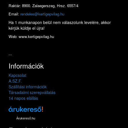
Raktár: 8900. Zalaegerszeg, Hrsz. 6557/4
Email:
rendeles@kertigepvilag.hu
Ha 1 munkanapon belül nem válaszolunk levelére, akkor
kérjük küldje el újra!
Web: www.kertigepvilag.hu
...
Információk
Kapcsolat
A.SZ.F.
Szállítási információk
Társadalmi szerepvállalás
14 napos elállás
Árukereső.hu