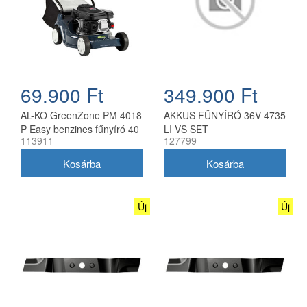
69.900 Ft
349.900 Ft
AL-KO GreenZone PM 4018
AKKUS FŰNYÍRÓ 36V 4735
P Easy benzines fűnyíró 40
LI VS SET
113911
127799
cm
Új
Új