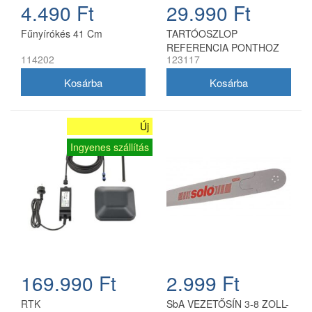
4.490 Ft
29.990 Ft
Fűnyírókés 41 Cm
TARTÓOSZLOP
REFERENCIA PONTHOZ
114202
123117
Új
Ingyenes szállítás
169.990 Ft
2.999 Ft
RTK
SbA VEZETŐSÍN 3-8 ZOLL-