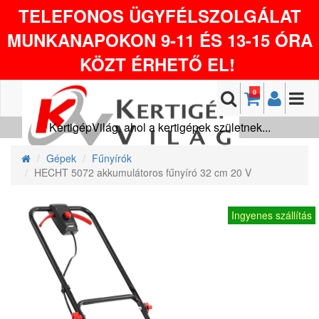
TELEFONOS ÜGYFÉLSZOLGÁLAT
MUNKANAPOKON 9-11 ÉS 13-15 ÓRA
KÖZT ÉRHETŐ EL!
0
KertigépVilág, ahol a kertigépek születnek...
Gépek
Fűnyírók
HECHT 5072 akkumulátoros fűnyíró 32 cm 20 V
Ingyenes szállítás