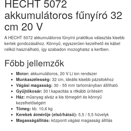
HECHT 5072
akkumulátoros fűnyíró 32
cm 20 V
A HECHT 5072 akkumulátoros fűnyíró praktikus választás kisebb
kertek gondozásához. Könnyű, egyszerűen kezelhető és kábel
nélkül használható, így szabadon mozoghatsz a kertben.
Főbb jellemzők
Motor:
akkumulátoros, 20 V Li ion rendszer
Munkaszélesség:
32 cm, ideális kisebb pázsitokhoz
Vágási magasság:
30 - 55 mm tartományban állítható
Gyűjtőkosár:
30 l kapacitás a ritkább ürítésért
Ház:
műanyag alváz a kis tömegért és könnyű
kezelhetőségért
Tömeg:
kb. 10,6 kg
Kerekek átmérője (első/hátsó):
5,5 / 5,5 hüvelyk
Magasságállítás:
központi vágási magasság állítás