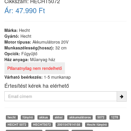
Cikkszám:
HECHT5072
Ár:
47.990 Ft
Márka:
Hecht
Gyártó:
Hecht
Motor típusa:
Akkumulátoros 20V
Munkaszélesség(hossz):
32 cm
Opciók:
Fűgyűjtő
Ház anyaga:
Műanyag ház
Pillanatnyilag nem rendelhető
Várható beérkezés:
1-5 munkanap
Értesítést kérek ha elérhető
hecht
fűnyíró
akkus
akksi
akkumulátoros
5072
1278
HECHT 5072
HECHT5072
2001547814158
Hecht fűnyíró