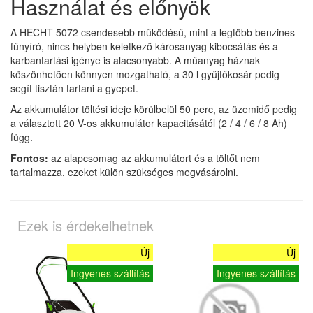
Használat és előnyök
A HECHT 5072 csendesebb működésű, mint a legtöbb benzines
fűnyíró, nincs helyben keletkező károsanyag kibocsátás és a
karbantartási igénye is alacsonyabb. A műanyag háznak
köszönhetően könnyen mozgatható, a 30 l gyűjtőkosár pedig
segít tisztán tartani a gyepet.
Az akkumulátor töltési ideje körülbelül 50 perc, az üzemidő pedig
a választott 20 V-os akkumulátor kapacitásától (2 / 4 / 6 / 8 Ah)
függ.
Fontos:
az alapcsomag az akkumulátort és a töltőt nem
tartalmazza, ezeket külön szükséges megvásárolni.
Ezek is érdekelhetnek
Új
Új
Ingyenes szállítás
Ingyenes szállítás