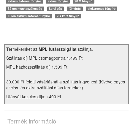
akkumulátoros fűnyíró
akkus fűnyíró
20 V fűnyíró
32 cm munkaszélesség
kerti gép
fűnyírás
elektromos fűnyíró
Li ion akkumulátoros fűnyíró
kis kert fűnyíró
Termékeinket az
MPL futárszolgálat
szállítja.
Szállítás díj MPL csomagpontra 1.499 Ft
MPL házhozszállítás díj 1.599 Ft
30.000 Ft feletti vásárlásnál a szállítás ingyenes! (Kivéve egyes
akciós, és extra szállítási díjas termékek)
Utánvét kezelés díja: +400 Ft
Termék információ