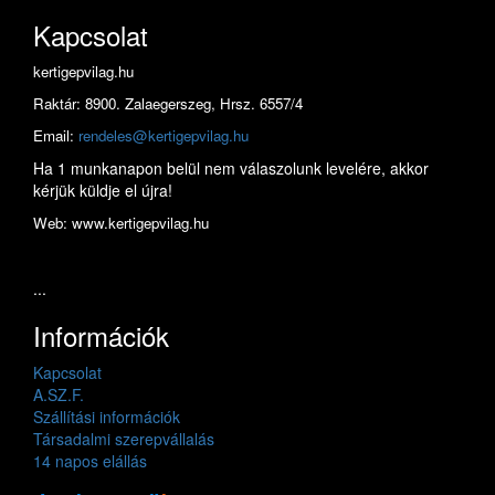
Kapcsolat
kertigepvilag.hu
Raktár: 8900. Zalaegerszeg, Hrsz. 6557/4
Email:
rendeles@kertigepvilag.hu
Ha 1 munkanapon belül nem válaszolunk levelére, akkor
kérjük küldje el újra!
Web: www.kertigepvilag.hu
...
Információk
Kapcsolat
A.SZ.F.
Szállítási információk
Társadalmi szerepvállalás
14 napos elállás