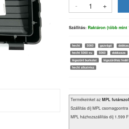
Szállítás:
Raktáron (több mint
hecht
5060
gazvágó
dobkas
hecht 5060 eu
5060
dobkasza
légszűrő burkolat
légszűrőház fedél
hecht alkatrész
Termékeinket az
MPL futárszol
Szállítás díj MPL csomagpontra
MPL házhozszállítás díj 1.599 F