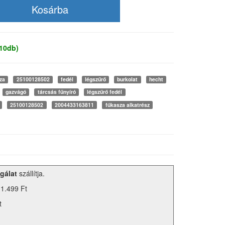
 10db)
za
25100128502
fedél
légszűrő
burkolat
hecht
gazvágó
tárcsás fűnyíró
légszűrő fedél
25100128502
2004433163811
fűkasza alkatrész
gálat
szállítja.
 1.499 Ft
t