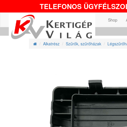
TELEFONOS ÜGYFÉLSZOL
Shop
Alkatrész
Szűrők, szűrőházak
Légszűrőh