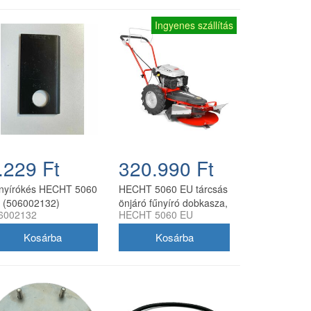
Ingyenes szállítás
.229 Ft
320.990 Ft
nyírókés HECHT 5060
HECHT 5060 EU tárcsás
 (506002132)
önjáró fűnyíró dobkasza,
6002132
HECHT 5060 EU
60 cm, 173 cm3