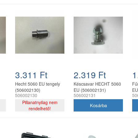
3.311 Ft
2.319 Ft
1
Hecht 5060 EU tengely
Késcsavar HECHT 5060
Fű
(506002130)
EU (506002131)
EU
506002130
506002131
50
Pillanatnyilag nem
rendelhető!