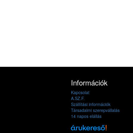
Információk
Kapcsolat
A.SZ.F.
Szállítási információk
Társadalmi szerepvállalás
14 napos elállás