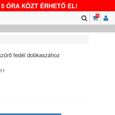
5 ÓRA KÖZT ÉRHETŐ EL!
0
zűrő fedél dobkaszához
11