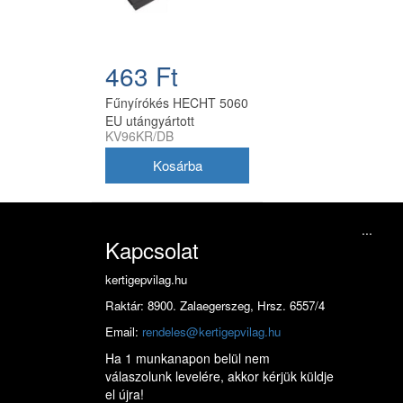
463 Ft
Fűnyírókés HECHT 5060
EU utángyártott
KV96KR/DB
...
Kapcsolat
kertigepvilag.hu
Raktár: 8900. Zalaegerszeg, Hrsz. 6557/4
Email:
rendeles@kertigepvilag.hu
Ha 1 munkanapon belül nem
válaszolunk levelére, akkor kérjük küldje
el újra!