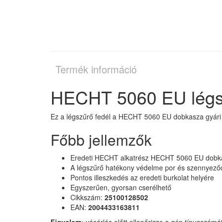
Termék információ
HECHT 5060 EU légsz
Ez a légszűrő fedél a HECHT 5060 EU dobkasza gyári
Főbb jellemzők
Eredeti HECHT alkatrész HECHT 5060 EU dobk
A légszűrő hatékony védelme por és szennyeződ
Pontos illeszkedés az eredeti burkolat helyére
Egyszerűen, gyorsan cserélhető
Cikkszám:
25100128502
EAN:
2004433163811
Figyelem:
vásárlás előtt ellenőrizze a gép típusszám