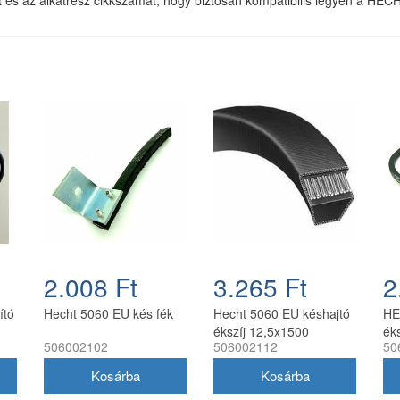
2.008 Ft
3.265 Ft
2
ító
Hecht 5060 EU kés fék
Hecht 5060 EU késhajtó
HE
ékszíj 12,5x1500
ék
506002102
506002112
50
dobkaszához és
do
gazvágóhoz