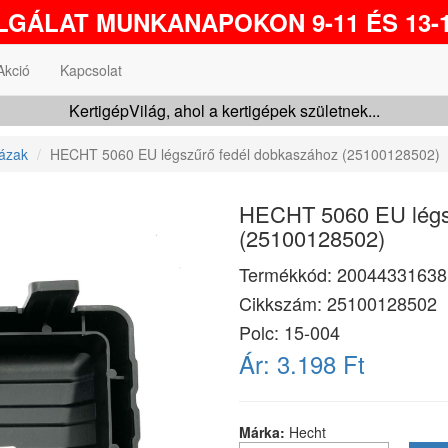
GÁLAT MUNKANAPOKON 9-11 ÉS 13-1
Akció
Kapcsolat
KertigépVilág, ahol a kertigépek születnek...
ázak
HECHT 5060 EU légszűrő fedél dobkaszához (25100128502)
HECHT 5060 EU légs
(25100128502)
Termékkód:
20044331638
Cikkszám:
25100128502
Polc: 15-004
Ár:
3.198 Ft
Márka:
Hecht