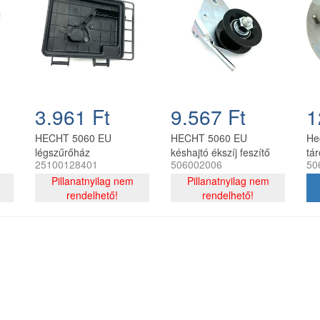
3.961 Ft
9.567 Ft
1
HECHT 5060 EU
HECHT 5060 EU
He
légszűrőház
késhajtó ékszíj feszítő
tá
25100128401
506002006
50
dobkaszához
görgő konzollal
Pillanatnyilag nem
Pillanatnyilag nem
rendelhető!
rendelhető!