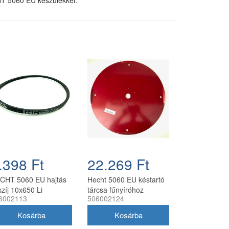
.398 Ft
22.269 Ft
CHT 5060 EU hajtás
Hecht 5060 EU késtartó
szíj 10x650 Li
tárcsa fűnyíróhoz
6002113
506002124
bkaszához