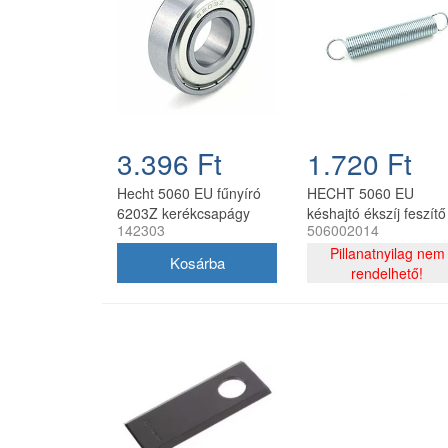
3.396 Ft
1.720 Ft
Hecht 5060 EU fűnyíró
HECHT 5060 EU
6203Z kerékcsapágy
késhajtó ékszíj feszítő
142303
506002014
rugó
Pillanatnyilag nem
rendelhető!