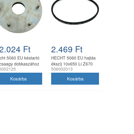
2.024 Ft
2.469 Ft
cht 5060 EU késtartó
HECHT 5060 EU hajtás
rcsaagy dobkaszához
ékszíj 10x650 Li Z670
6002125
506002013
dobkaszához