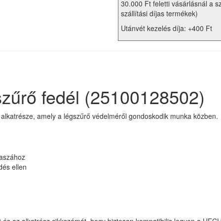
30.000 Ft feletti vásárlásnál a s
szállítási díjas termékek)
Utánvét kezelés díja: +400 Ft
űrő fedél (25100128502)
 alkatrésze, amely a légszűrő védelméről gondoskodik munka közben.
aszához
és ellen
át és az alkatrész cikkszámát, hogy biztosan kompatibilis legyen a HE