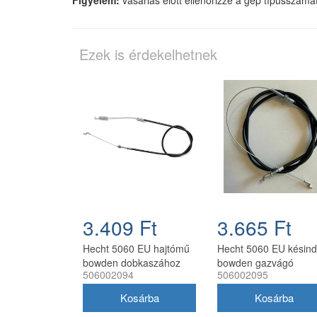
Ezek is érdekelhetnek
3.409 Ft
3.665 Ft
Hecht 5060 EU hajtómű
Hecht 5060 EU késind
bowden dobkaszához
bowden gazvágó
506002094
506002095
dobkaszához