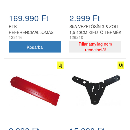
169.990 Ft
2.999 Ft
RTK
SbA VEZETŐSÍN 3-8 ZOLL-
REFERENCIAÁLLOMÁS
1,5 40CM KIFUTÓ TERMÉK
123116
126210
Pillanatnyilag nem
rendelhető!
Új
Új