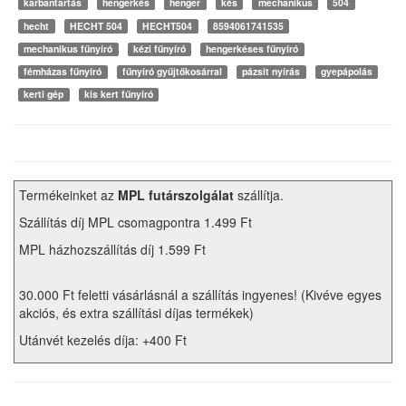
karbantartás
hengerkés
henger
kés
mechanikus
504
hecht
HECHT 504
HECHT504
8594061741535
mechanikus fűnyíró
kézi fűnyíró
hengerkéses fűnyíró
fémházas fűnyíró
fűnyíró gyűjtőkosárral
pázsit nyírás
gyepápolás
kerti gép
kis kert fűnyíró
Termékeinket az
MPL futárszolgálat
szállítja.
Szállítás díj MPL csomagpontra 1.499 Ft
MPL házhozszállítás díj 1.599 Ft
30.000 Ft feletti vásárlásnál a szállítás ingyenes! (Kivéve egyes
akciós, és extra szállítási díjas termékek)
Utánvét kezelés díja: +400 Ft