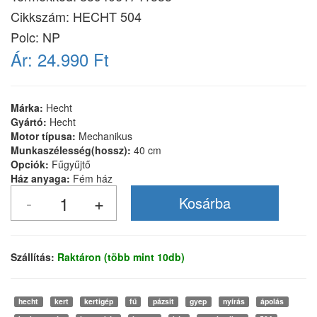
Cikkszám:
HECHT 504
Polc: NP
Ár:
24.990 Ft
Márka:
Hecht
Gyártó:
Hecht
Motor típusa:
Mechanikus
Munkaszélesség(hossz):
40 cm
Opciók:
Fűgyűjtő
Ház anyaga:
Fém ház
Szállítás:
Raktáron (több mint 10db)
hecht
kert
kertigép
fű
pázsit
gyep
nyírás
ápolás