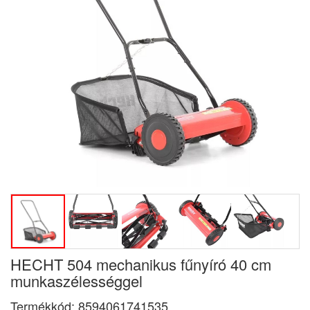
HECHT 504 mechanikus fűnyíró 40 cm
munkaszélességgel
Termékkód:
8594061741535