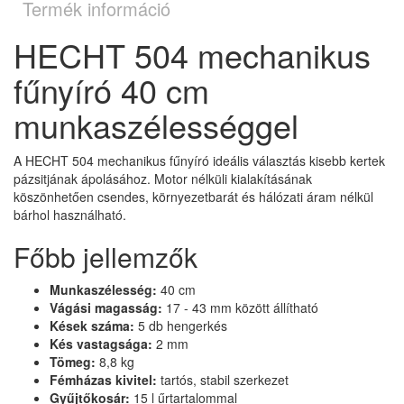
Termék információ
HECHT 504 mechanikus
fűnyíró 40 cm
munkaszélességgel
A HECHT 504 mechanikus fűnyíró ideális választás kisebb kertek
pázsitjának ápolásához. Motor nélküli kialakításának
köszönhetően csendes, környezetbarát és hálózati áram nélkül
bárhol használható.
Főbb jellemzők
Munkaszélesség:
40 cm
Vágási magasság:
17 - 43 mm között állítható
Kések száma:
5 db hengerkés
Kés vastagsága:
2 mm
Tömeg:
8,8 kg
Fémházas kivitel:
tartós, stabil szerkezet
Gyűjtőkosár:
15 l űrtartalommal