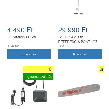
4.490 Ft
29.990 Ft
Fűnyírókés 41 Cm
TARTÓOSZLOP
REFERENCIA PONTHOZ
114202
123117
Új
Új
Ingyenes szállítás