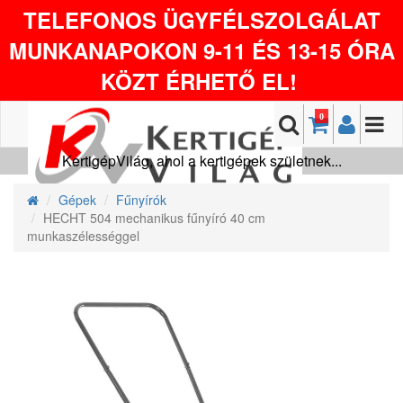
TELEFONOS ÜGYFÉLSZOLGÁLAT
MUNKANAPOKON 9-11 ÉS 13-15 ÓRA
KÖZT ÉRHETŐ EL!
0
KertigépVilág, ahol a kertigépek születnek...
Gépek
Fűnyírók
HECHT 504 mechanikus fűnyíró 40 cm
munkaszélességgel