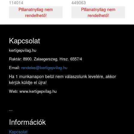
114014
449063
Pillanatnyilag nem
Pillanatnyilag nem
rendelhető!
rendelhető!
Kapcsolat
kertigepvilag.hu
Raktár: 8900. Zalaegerszeg, Hrsz. 6557/4
Email:
rendeles@kertigepvilag.hu
Ha 1 munkanapon belül nem válaszolunk levelére, akkor
kérjük küldje el újra!
Web: www.kertigepvilag.hu
...
Információk
Kapcsolat