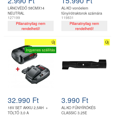
2.990 Ft
15.990 Ft
LÁNCVÉDŐ 58CMX14
AL-KO vonóelem
NEUTRAL
fűnyírótraktorok számára
127199
119831
Pillanatnyilag nem
Pillanatnyilag nem
rendelhető!
rendelhető!
Új
Új
Ingyenes szállítás
32.990 Ft
3.990 Ft
18V SET AKKU 2,5AH +
AL-KO FŰNYÍRÓKÉS
TÖLTŐ 3,0 A
CLASSIC 3.25E