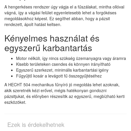
A hengerkéses rendszer úgy vágja el a fűszálakat, mintha ollóval
vágná, így a vágási felület egyenletesebb lehet a forgókéses
megoldásokhoz képest. Ez segíthet abban, hogy a pázsit
rendezett, ápolt hatást keltsen.
Kényelmes használat és
egyszerű karbantartás
Motor nélküli, így nincs szükség üzemanyagra vagy áramra
Kisebb területeken csendes és könnyen irányítható
Egyszerű szerkezet, minimális karbantartási igény
Fűgyűjtő kosár a levágott fű összegyűjtéséhez
A HECHT 504 mechanikus fűnyíró jó megoldás lehet azoknak,
akik szeretnék kézi erővel, mégis hatékonyan gondozni
pázsitjukat, és előnyben részesítik az egyszerű, megbízható kerti
eszközöket.
Ezek is érdekelhetnek