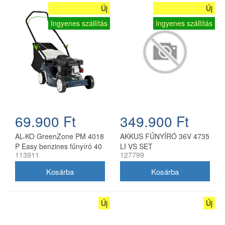
Új
Új
Ingyenes szállítás
Ingyenes szállítás
69.900 Ft
349.900 Ft
AL-KO GreenZone PM 4018
AKKUS FŰNYÍRÓ 36V 4735
P Easy benzines fűnyíró 40
LI VS SET
113911
127799
cm
Új
Új