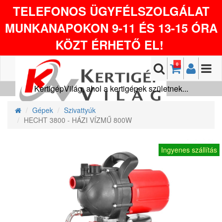
TELEFONOS ÜGYFÉLSZOLGÁLAT
MUNKANAPOKON 9-11 ÉS 13-15 ÓRA
KÖZT ÉRHETŐ EL!
0
KertigépVilág, ahol a kertigépek születnek...
Gépek
Szivattyúk
HECHT 3800 - HÁZI VÍZMŰ 800W
Ingyenes szállítás