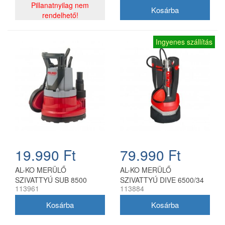
Pillanatnyilag nem
rendelhető!
Ingyenes szállítás
19.990 Ft
79.990 Ft
AL-KO MERÜLŐ
AL-KO MERÜLŐ
SZIVATTYÚ SUB 8500
SZIVATTYÚ DIVE 6500/34
113961
113884
EASY