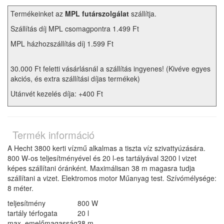
Termékeinket az
MPL futárszolgálat
szállítja.
Szállítás díj MPL csomagpontra 1.499 Ft
MPL házhozszállítás díj 1.599 Ft
30.000 Ft feletti vásárlásnál a szállítás ingyenes! (Kivéve egyes
akciós, és extra szállítási díjas termékek)
Utánvét kezelés díja: +400 Ft
Termék információ
A Hecht 3800 kerti vízmű alkalmas a tiszta víz szivattyúzására.
800 W-os teljesítményével és 20 l-es tartályával 3200 l vizet
képes szállítani óránként. Maximálisan 38 m magasra tudja
szállítani a vizet. Elektromos motor Műanyag test. Szívómélysége:
8 méter.
teljesítmény
800 W
tartály térfogata
20 l
max. emelőmagasság
38 m