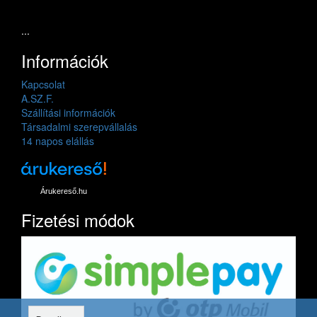
...
Információk
Kapcsolat
A.SZ.F.
Szállítási információk
Társadalmi szerepvállalás
14 napos elállás
Árukereső.hu
Fizetési módok