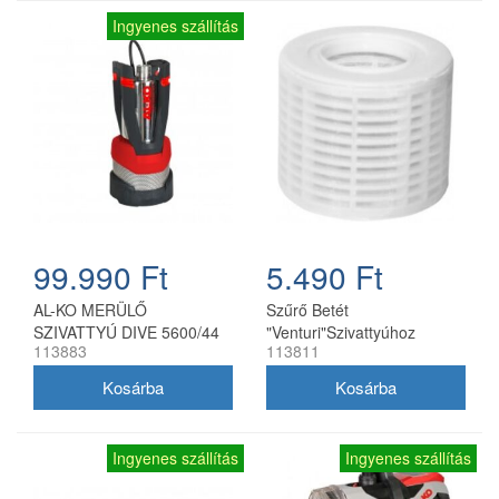
Ingyenes szállítás
99.990 Ft
5.490 Ft
AL-KO MERÜLŐ
Szűrő Betét
SZIVATTYÚ DIVE 5600/44
"Venturi"Szivattyúhoz
113883
113811
Ingyenes szállítás
Ingyenes szállítás