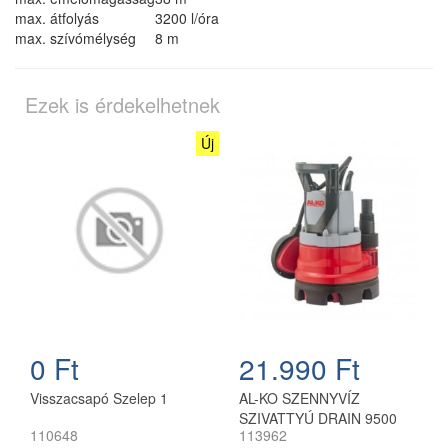
max. átfolyás
3200 l/óra
max. szívómélység
8 m
Ezek is érdekelhetnek
Új
0 Ft
21.990 Ft
Visszacsapó Szelep 1
AL-KO SZENNYVÍZ
SZIVATTYÚ DRAIN 9500
110648
113962
EASY