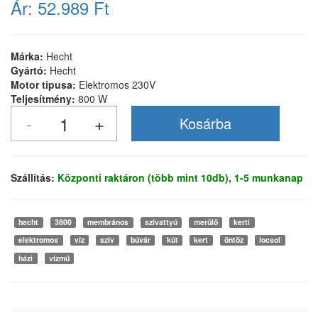
Ár:
52.989 Ft
Márka:
Hecht
Gyártó:
Hecht
Motor típusa:
Elektromos 230V
Teljesítmény:
800 W
Szállítás:
Központi raktáron (több mint 10db), 1-5 munkanap
hecht
3800
membrános
szivattyú
merülő
kerti
elektromos
víz
szív
búvár
kút
kert
öntöz
locsol
házi
vízmű