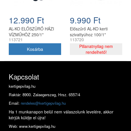
12.990 Ft
9.990 Ft
AL-KO ELŐSZÜRŐ HÁZI
Előszűrő AL-KO kerti
VÍZMŰHÖZ 250/1"
szivattyúhoz 100/1"
113721
113720
Pillanatnyilag nem
rendelhető!
Kapcsolat
kertigepvilag.hu
Raktár: 8900. Zalaegerszeg, Hrsz. 6557/4
Email:
rendeles@kertigepvilag.hu
Ha 1 munkanapon belül nem válaszolunk levelére, akkor
kérjük küldje el újra!
Web: www.kertigepvilag.hu