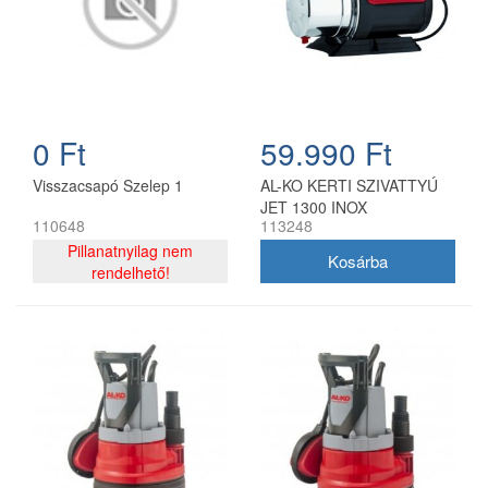
0 Ft
59.990 Ft
Visszacsapó Szelep 1
AL-KO KERTI SZIVATTYÚ
JET 1300 INOX
110648
113248
Pillanatnyilag nem
rendelhető!