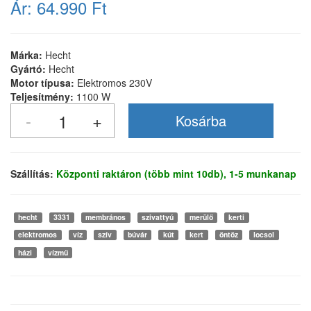
Ár:
64.990 Ft
Márka:
Hecht
Gyártó:
Hecht
Motor típusa:
Elektromos 230V
Teljesítmény:
1100 W
Szállítás:
Központi raktáron (több mint 10db), 1-5 munkanap
hecht
3331
membrános
szivattyú
merülő
kerti
elektromos
víz
szív
búvár
kút
kert
öntöz
locsol
házi
vízmű