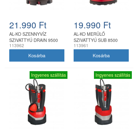
21.990 Ft
19.990 Ft
AL-KO SZENNYVÍZ
AL-KO MERÜLŐ
SZIVATTYÚ DRAIN 9500
SZIVATTYÚ SUB 8500
113962
113961
EASY
EASY
Ingyenes szállítás
Ingyenes szállítás