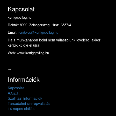
Kapcsolat
kertigepvilag.hu
Raktár: 8900. Zalaegerszeg, Hrsz. 6557/4
Email:
rendeles@kertigepvilag.hu
Ha 1 munkanapon belül nem válaszolunk levelére, akkor
kérjük küldje el újra!
Web: www.kertigepvilag.hu
...
Információk
Kapcsolat
A.SZ.F.
Szállítási információk
Társadalmi szerepvállalás
14 napos elállás