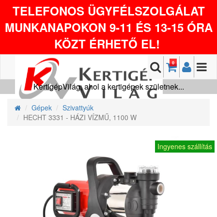
TELEFONOS ÜGYFÉLSZOLGÁLAT
MUNKANAPOKON 9-11 ÉS 13-15 ÓRA
KÖZT ÉRHETŐ EL!
0
KertigépVilág, ahol a kertigépek születnek...
Gépek
Szivattyúk
HECHT 3331 - HÁZI VÍZMŰ, 1100 W
Ingyenes szállítás