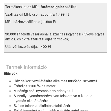
Termékeinket az
MPL futárszolgálat
szállítja.
Szállítás díj MPL csomagpontra 1.499 Ft
MPL házhozszállítás díj 1.599 Ft
30.000 Ft feletti vásárlásnál a szállítás ingyenes! (Kivéve egyes
akciós, és extra szállítási díjas termékek)
Utánvét kezelés díja: +400 Ft
Termék információ
Előnyök
Ház és kert vízellátására alkalmas minőségi szivattyú
Erőteljes 1100 W-os motor
Minőségi acél nyomástartó edény 20 l
A tartály nyomásmérővel van felszerelve a kimeneti
nyomás ellenőrzésére
Széles talpak a tökéletes stabilitásért
Felső fogantyú a könnyebb szállítás érdekében