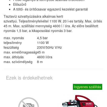
Előszűrő
A töltő- és ürítőcsavar egyszerű kezelést garantál
Tisztavíz szivattyúzására alkalmas kerti
szivattyú. Teljesítményfelvétel 1100 W. 20 l-es tartály. Max. ürítés
45 m. Max. szállítási mennyiség 4600 l / óra. Az előre beállított
nyomás 1,5 bar, a kikapcsolási nyomás 3 bar.
max. nyomás
4,5 bar
teljesítmény
1100 W
feszültség
230V/50Hz V/Hz
max. emelőmagasság
45 m
max. átfolyás
4600 l/óra
max. szívómélység
8 m
Ezek is érdekelhetnek
Ingyenes szállítás