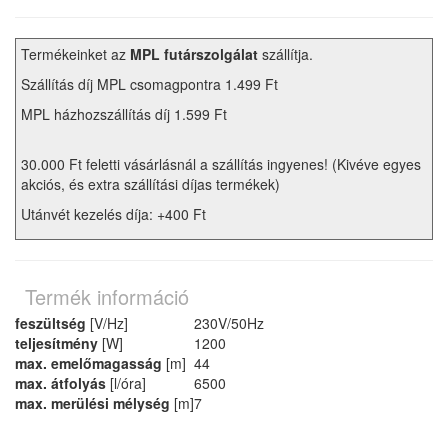
Termékeinket az
MPL futárszolgálat
szállítja.
Szállítás díj MPL csomagpontra 1.499 Ft
MPL házhozszállítás díj 1.599 Ft
30.000 Ft feletti vásárlásnál a szállítás ingyenes! (Kivéve egyes
akciós, és extra szállítási díjas termékek)
Utánvét kezelés díja: +400 Ft
Termék információ
feszültség
[V/Hz]
230V/50Hz
teljesítmény
[W]
1200
max. emelőmagasság
[m]
44
max. átfolyás
[l/óra]
6500
max. merülési mélység
[m]
7