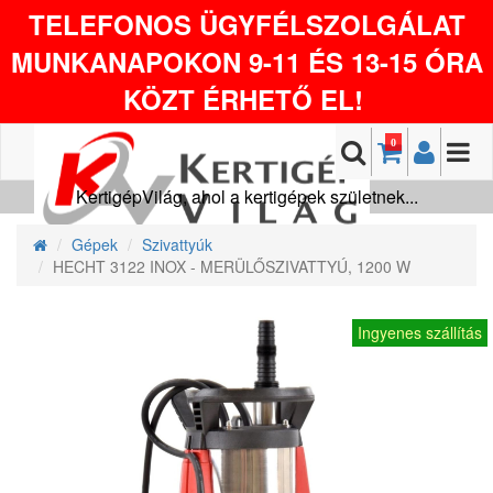
TELEFONOS ÜGYFÉLSZOLGÁLAT
MUNKANAPOKON 9-11 ÉS 13-15 ÓRA
KÖZT ÉRHETŐ EL!
0
KertigépVilág, ahol a kertigépek születnek...
Gépek
Szivattyúk
HECHT 3122 INOX - MERÜLŐSZIVATTYÚ, 1200 W
Ingyenes szállítás