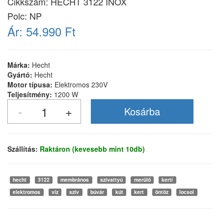
Cikkszám:
HECHT 3122 INOX
Polc: NP
Ár:
54.990 Ft
Márka:
Hecht
Gyártó:
Hecht
Motor típusa:
Elektromos 230V
Teljesítmény:
1200 W
Szállítás:
Raktáron (kevesebb mint 10db)
hecht
3122
membrános
szivattyú
merülő
kerti
elektromos
víz
szív
búvár
kút
kert
öntöz
locsol