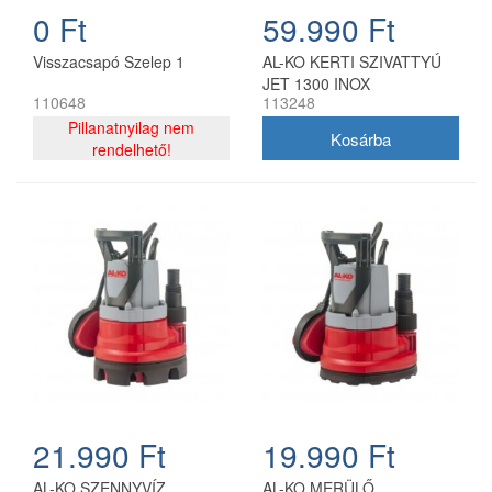
0 Ft
59.990 Ft
Visszacsapó Szelep 1
AL-KO KERTI SZIVATTYÚ
JET 1300 INOX
110648
113248
Pillanatnyilag nem
rendelhető!
21.990 Ft
19.990 Ft
AL-KO SZENNYVÍZ
AL-KO MERÜLŐ