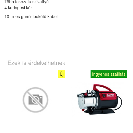
Több fokozatú szivattyú
4 keringési kör
10 m-es gumis bekötő kábel
Ezek is érdekelhetnek
Új
Ingyenes szállítás