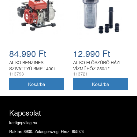
84.990 Ft
12.990 Ft
AL-KO BENZINES
AL-KO ELŐSZÜRŐ HÁZI
SZIVATTYÚ BMP 14001
VÍZMŰHÖZ 250/1"
113793
113721
Kapcsolat
kertigepvilag.hu
Raktár: 8900. Zalaegerszeg, Hrsz. 6557/4