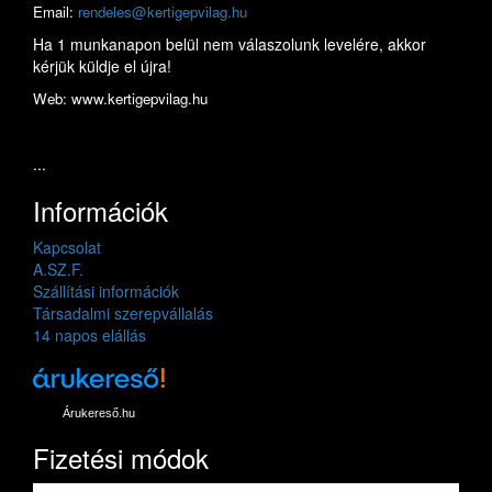
Email:
rendeles@kertigepvilag.hu
Ha 1 munkanapon belül nem válaszolunk levelére, akkor
kérjük küldje el újra!
Web: www.kertigepvilag.hu
...
Információk
Kapcsolat
A.SZ.F.
Szállítási információk
Társadalmi szerepvállalás
14 napos elállás
Árukereső.hu
Fizetési módok