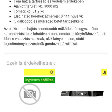
Fém ház a tartósság és védelem érdekében
Ajánlott terület: kb. 1000 m2
Tömeg: kb. 31,2 kg
Első/hátsó kerekek átmérője: 8 / 11 hüvelyk
Oldalkidobó és mulcsozó betét tartozékként
Az elektromos hajtás csendesebb működést és egyszerűbb
karbantartást tesz lehetővé a benzinmotoros fűnyírókhoz képest.
Ideális választás azoknak, akik kényelmesen, stabil
teljesítménnyel szeretnék gondozni pázsitjukat.
Ezek is érdekelhetnek
Új
Új
Ingyenes szállítás