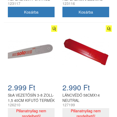
123117
123116
Új
Új
2.999 Ft
2.990 Ft
SbA VEZETŐSÍN 3-8 ZOLL-
LÁNCVÉDŐ 58CMX14
1,5 40CM KIFUTÓ TERMÉK
NEUTRAL
126210
127199
Pillanatnyilag nem
Pillanatnyilag nem
rendelhető!
rendelhető!