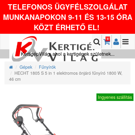
TELEFONOS ÜGYFÉLSZOLGÁLAT
MUNKANAPOKON 9-11 ÉS 13-15 ÓRA
KÖZT ÉRHETŐ EL!
0
KertigépVilág, ahol a kertigépek születnek...
Gépek
Fűnyírók
HECHT 1805 S 5 in 1 elektromos önjáró fűnyíró 1800 W,
46 cm
Ingyenes szállítás