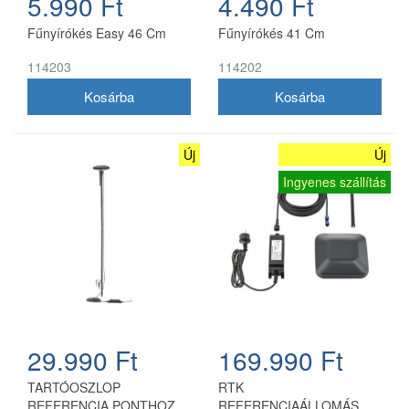
5.990 Ft
4.490 Ft
Fűnyírókés Easy 46 Cm
Fűnyírókés 41 Cm
114203
114202
Új
Új
Ingyenes szállítás
29.990 Ft
169.990 Ft
TARTÓOSZLOP
RTK
REFERENCIA PONTHOZ
REFERENCIAÁLLOMÁS