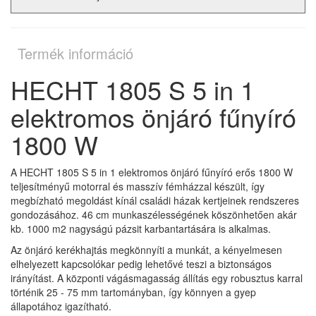
Termék információ
HECHT 1805 S 5 in 1
elektromos önjáró fűnyíró
1800 W
A HECHT 1805 S 5 in 1 elektromos önjáró fűnyíró erős 1800 W
teljesítményű motorral és masszív fémházzal készült, így
megbízható megoldást kínál családi házak kertjeinek rendszeres
gondozásához. 46 cm munkaszélességének köszönhetően akár
kb. 1000 m2 nagyságú pázsit karbantartására is alkalmas.
Az önjáró kerékhajtás megkönnyíti a munkát, a kényelmesen
elhelyezett kapcsolókar pedig lehetővé teszi a biztonságos
irányítást. A központi vágásmagasság állítás egy robusztus karral
történik 25 - 75 mm tartományban, így könnyen a gyep
állapotához igazítható.