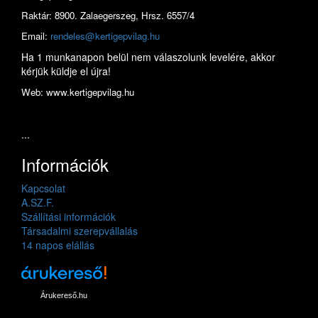
Raktár: 8900. Zalaegerszeg, Hrsz. 6557/4
Email:
rendeles@kertigepvilag.hu
Ha 1 munkanapon belül nem válaszolunk levelére, akkor
kérjük küldje el újra!
Web: www.kertigepvilag.hu
...
Információk
Kapcsolat
A.SZ.F.
Szállítási információk
Társadalmi szerepvállalás
14 napos elállás
Árukereső.hu