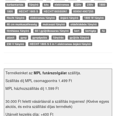
karbantartás
fűnyíró
kés
elektromos
220v
230v
1800
1805
HECHT 1805 S
HECHT1805S5IN1
8595614907255
Hecht fűnyíró
elektromos fűnyíró
önjáró fűnyíró
1800 W fűnyíró
46 cm munkaszélesség
mulcsozó fűnyíró
oldalkidobós fűnyíró
fémházas fűnyíró
60 l gyűjtőkosaras fűnyíró
kert
kertigép
fű
pázsit
gyep
gyepápolás
fűnyírás
gyűjtős fűnyíró
230 V fűnyíró
HECHT 1805 S 5 in 1 elektromos önjáró fűnyíró
Termékeinket az
MPL futárszolgálat
szállítja.
Szállítás díj MPL csomagpontra 1.499 Ft
MPL házhozszállítás díj 1.599 Ft
30.000 Ft feletti vásárlásnál a szállítás ingyenes! (Kivéve egyes
akciós, és extra szállítási díjas termékek)
Utánvét kezelés díja: +400 Ft