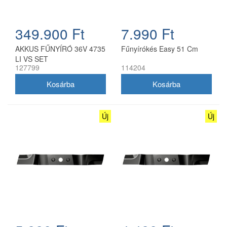
349.900 Ft
7.990 Ft
AKKUS FŰNYÍRÓ 36V 4735
Fűnyírókés Easy 51 Cm
LI VS SET
127799
114204
Új
Új