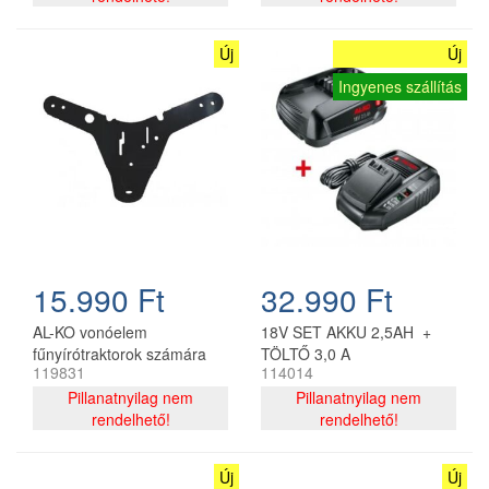
Új
Új
Ingyenes szállítás
15.990 Ft
32.990 Ft
AL-KO vonóelem
18V SET AKKU 2,5AH +
fűnyírótraktorok számára
TÖLTŐ 3,0 A
119831
114014
Pillanatnyilag nem
Pillanatnyilag nem
rendelhető!
rendelhető!
Új
Új