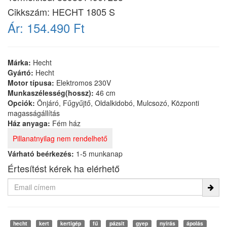
Cikkszám:
HECHT 1805 S
Ár:
154.490 Ft
Márka:
Hecht
Gyártó:
Hecht
Motor típusa:
Elektromos 230V
Munkaszélesség(hossz):
46 cm
Opciók:
Önjáró, Fűgyűjtő, Oldalkidobó, Mulcsozó, Központi
magasságállítás
Ház anyaga:
Fém ház
Pillanatnyilag nem rendelhető
Várható beérkezés:
1-5 munkanap
Értesítést kérek ha elérhető
hecht
kert
kertigép
fű
pázsit
gyep
nyírás
ápolás