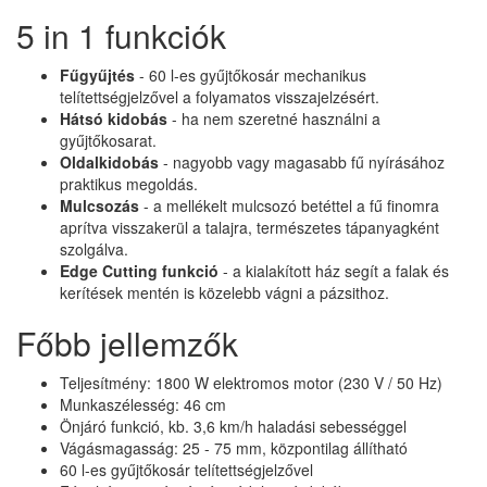
5 in 1 funkciók
Fűgyűjtés
- 60 l-es gyűjtőkosár mechanikus
telítettségjelzővel a folyamatos visszajelzésért.
Hátsó kidobás
- ha nem szeretné használni a
gyűjtőkosarat.
Oldalkidobás
- nagyobb vagy magasabb fű nyírásához
praktikus megoldás.
Mulcsozás
- a mellékelt mulcsozó betéttel a fű finomra
aprítva visszakerül a talajra, természetes tápanyagként
szolgálva.
Edge Cutting funkció
- a kialakított ház segít a falak és
kerítések mentén is közelebb vágni a pázsithoz.
Főbb jellemzők
Teljesítmény: 1800 W elektromos motor (230 V / 50 Hz)
Munkaszélesség: 46 cm
Önjáró funkció, kb. 3,6 km/h haladási sebességgel
Vágásmagasság: 25 - 75 mm, központilag állítható
60 l-es gyűjtőkosár telítettségjelzővel