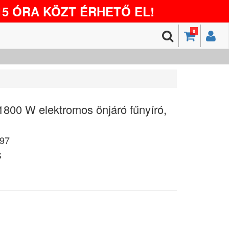
5 ÓRA KÖZT ÉRHETŐ EL!
0
800 W elektromos önjáró fűnyíró,
97
S