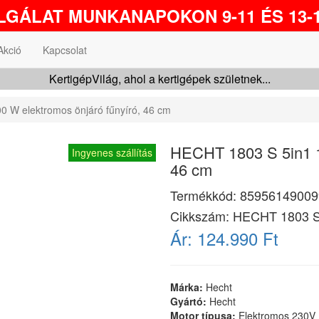
GÁLAT MUNKANAPOKON 9-11 ÉS 13-1
Akció
Kapcsolat
KertigépVilág, ahol a kertigépek születnek...
 W elektromos önjáró fűnyíró, 46 cm
HECHT 1803 S 5in1 1
Ingyenes szállítás
46 cm
Termékkód:
85956149009
Cikkszám:
HECHT 1803 
Ár:
124.990 Ft
Márka:
Hecht
Gyártó:
Hecht
Motor típusa:
Elektromos 230V