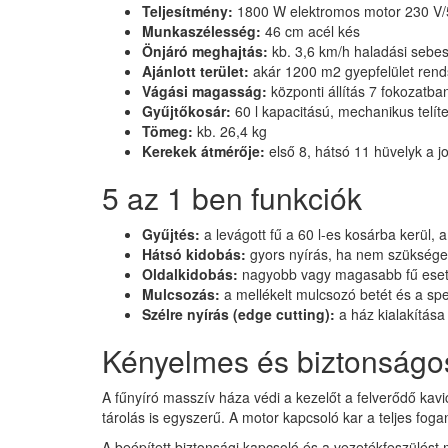
Teljesítmény:
1800 W elektromos motor 230 V/5
Munkaszélesség:
46 cm acél kés
Önjáró meghajtás:
kb. 3,6 km/h haladási seb
Ajánlott terület:
akár 1200 m2 gyepfelület rend
Vágási magasság:
központi állítás 7 fokozatb
Gyűjtőkosár:
60 l kapacitású, mechanikus telíte
Tömeg:
kb. 26,4 kg
Kerekek átmérője:
első 8, hátsó 11 hüvelyk a 
5 az 1 ben funkciók
Gyűjtés:
a levágott fű a 60 l-es kosárba kerül, a 
Hátsó kidobás:
gyors nyírás, ha nem szüksége
Oldalkidobás:
nagyobb vagy magasabb fű esetén 
Mulcsozás:
a mellékelt mulcsozó betét és a spe
Szélre nyírás (edge cutting):
a ház kialakítása
Kényelmes és biztonságo
A fűnyíró masszív háza védi a kezelőt a felverődő kavi
tárolás is egyszerű. A motor kapcsoló kar a teljes foga
A beépített biztonsági kapcsoló és a vezetékfeszülést 