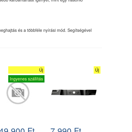
meghajtás és a többféle nyírási mód. Segítségével
Új
Új
Ingyenes szállítás
49.900 Ft
7.990 Ft