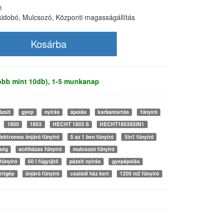
m
lkidobó, Mulcsozó, Központi magasságállítás
több mint 10db), 1-5 munkanap
ázsit
gyep
nyírás
ápolás
karbantartás
fűnyíró
1800
1803
HECHT 1803 S
HECHT1803S5IN1
lektromos önjáró fűnyíró
5 az 1 ben fűnyíró
5in1 fűnyíró
ség
acélházas fűnyíró
mulcsozó fűnyíró
fűnyíró
60 l fűgyűjtő
pázsit nyírás
gyepápolás
rtigép
önjáró fűnyíró
családi ház kert
1200 m2 fűnyíró