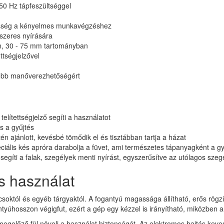
0 Hz tápfeszültséggel
esség a kényelmes munkavégzéshez
szeres nyírására
an, 30 - 75 mm tartományban
ttségjelzővel
jobb manőverezhetőségért
telítettségjelző segíti a használatot
s a gyűjtés
ajánlott, kevésbé tömődik el és tisztábban tartja a házat
ciális kés apróra darabolja a füvet, ami természetes tápanyagként a g
 segíti a falak, szegélyek menti nyírást, egyszerűsítve az utólagos sze
s használat
csoktól és egyéb tárgyaktól. A fogantyú magassága állítható, erős rögzí
ntyúhosszon végigfut, ezért a gép egy kézzel is irányítható, miközben a
megelőző fül növeli a használat biztonságát. Az elektromos hajtás keve