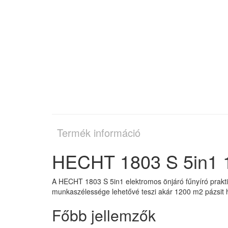
Termék információ
HECHT 1803 S 5in1 1
A HECHT 1803 S 5in1 elektromos önjáró fűnyíró prakti
munkaszélessége lehetővé teszi akár 1200 m2 pázsit h
Főbb jellemzők