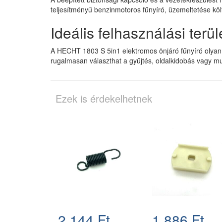
teljesítményű benzinmotoros fűnyíró, üzemeltetése kö
Ideális felhasználási terül
A HECHT 1803 S 5in1 elektromos önjáró fűnyíró olyan k
rugalmasan választhat a gyűjtés, oldalkidobás vagy mu
Ezek is érdekelhetnek
2.144 Ft
1.886 Ft