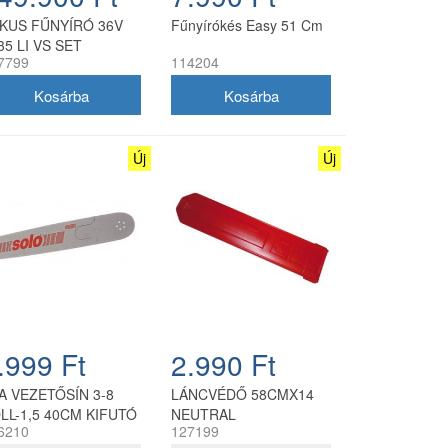
KUS FŰNYÍRÓ 36V
Fűnyírókés Easy 51 Cm
35 LI VS SET
7799
114204
Új
Új
.999 Ft
2.990 Ft
A VEZETŐSÍN 3-8
LÁNCVÉDŐ 58CMX14
LL-1,5 40CM KIFUTÓ
NEUTRAL
6210
127199
ERMÉK