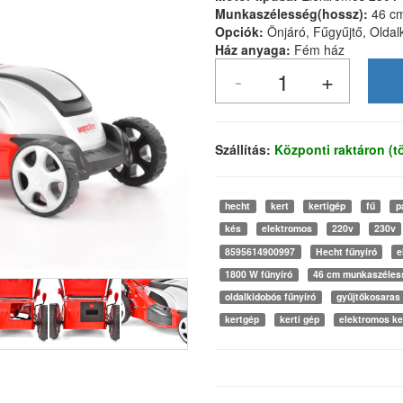
Munkaszélesség(hossz):
46 c
Opciók:
Önjáró, Fűgyűjtő, Olda
Ház anyaga:
Fém ház
Szállítás:
Központi raktáron (
hecht
kert
kertigép
fű
p
kés
elektromos
220v
230v
8595614900997
Hecht fűnyíró
e
1800 W fűnyíró
46 cm munkaszéles
oldalkidobós fűnyíró
gyűjtőkosaras 
kertgép
kerti gép
elektromos ke