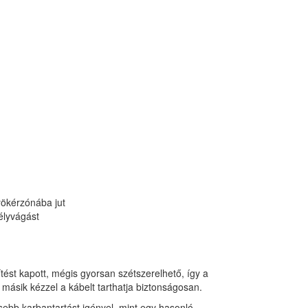
yökérzónába jut
gélyvágást
tést kapott, mégis gyorsan szétszerelhető, így a
 másik kézzel a kábelt tarthatja biztonságosan.
sebb karbantartást igényel, mint egy hasonló