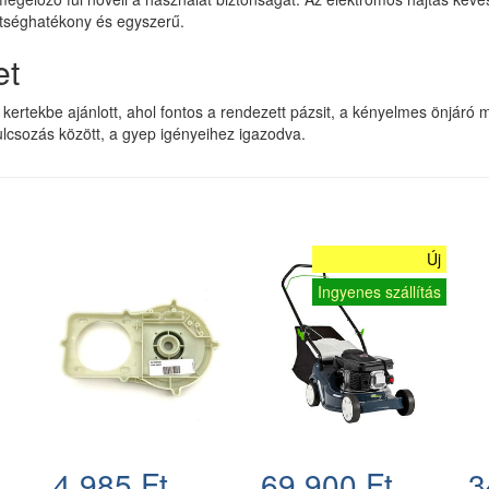
ltséghatékony és egyszerű.
et
ertekbe ajánlott, ahol fontos a rendezett pázsit, a kényelmes önjáró 
lcsozás között, a gyep igényeihez igazodva.
Új
Ingyenes szállítás
4.985 Ft
69.900 Ft
3