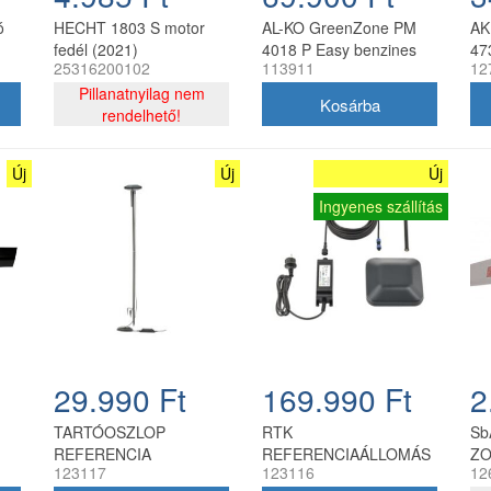
ó
HECHT 1803 S motor
AL-KO GreenZone PM
AK
fedél (2021)
4018 P Easy benzines
47
25316200102
113911
12
fűnyíró 40 cm
Pillanatnyilag nem
rendelhető!
Új
Új
Új
Ingyenes szállítás
29.990 Ft
169.990 Ft
2
TARTÓOSZLOP
RTK
Sb
REFERENCIA
REFERENCIAÁLLOMÁS
ZO
123117
123116
12
PONTHOZ
T