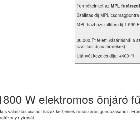
Termékeinket az
MPL futárszol
Szállítás díj MPL csomagpontra
MPL házhozszállítás díj 1.599 F
30.000 Ft feletti vásárlásnál a s
szállítási díjas termékek)
Utánvét kezelés díja: +400 Ft
800 W elektromos önjáró fű
kus választás családi házak kertjeinek rendszeres gondozásához. Erő
atékony nyírását.