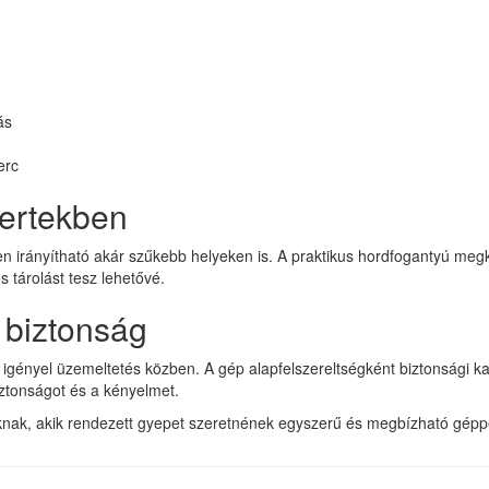
ás
erc
kertekben
 irányítható akár szűkebb helyeken is. A praktikus hordfogantyú megkön
 tárolást tesz lehetővé.
 biztonság
 igényel üzemeltetés közben. A gép alapfelszereltségként biztonsági 
iztonságot és a kényelmet.
ak, akik rendezett gyepet szeretnének egyszerű és megbízható géppe