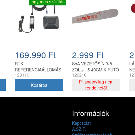
Ingyenes szállítás
169.990 Ft
2.999 Ft
2
RTK
SbA VEZETŐSÍN 3-8
LÁ
REFERENCIAÁLLOMÁS
ZOLL-1,5 40CM KIFUTÓ
NE
123116
126210
12
TERMÉK
Pillanatnyilag nem
rendelhető!
Információk
Kapcsolat
A.SZ.F.