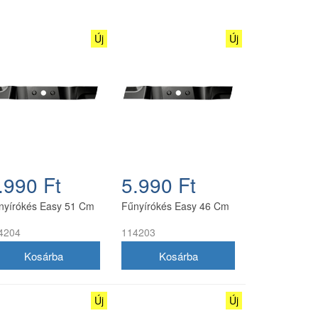
Új
Új
.990 Ft
5.990 Ft
nyírókés Easy 51 Cm
Fűnyírókés Easy 46 Cm
4204
114203
Új
Új