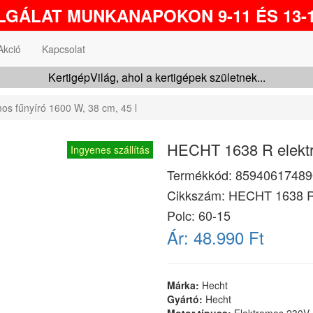
GÁLAT MUNKANAPOKON 9-11 ÉS 13-1
Akció
Kapcsolat
KertigépVilág, ahol a kertigépek születnek...
s fűnyíró 1600 W, 38 cm, 45 l
HECHT 1638 R elektr
Ingyenes szállítás
Termékkód:
85940617489
Cikkszám:
HECHT 1638 
Polc: 60-15
Ár:
48.990 Ft
Márka:
Hecht
Gyártó:
Hecht