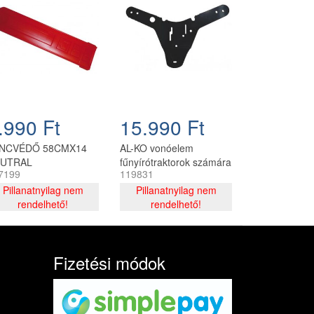
.990 Ft
15.990 Ft
NCVÉDŐ 58CMX14
AL-KO vonóelem
UTRAL
fűnyírótraktorok számára
7199
119831
Pillanatnyilag nem
Pillanatnyilag nem
rendelhető!
rendelhető!
Fizetési módok