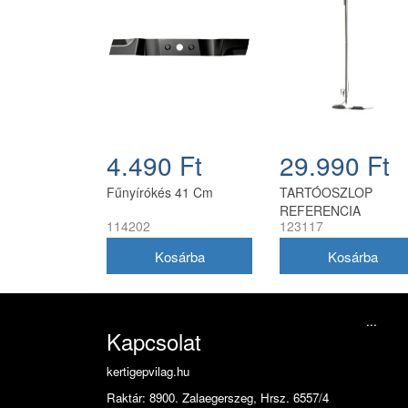
4.490 Ft
29.990 Ft
Fűnyírókés 41 Cm
TARTÓOSZLOP
REFERENCIA
114202
123117
PONTHOZ
...
Kapcsolat
kertigepvilag.hu
Raktár: 8900. Zalaegerszeg, Hrsz. 6557/4