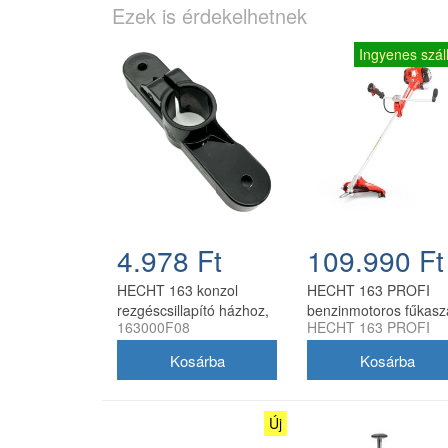
Ezek is érdekelhetnek
Ingyenes száll
4.978 Ft
109.990 Ft
HECHT 163 konzol
HECHT 163 PROFI
rezgéscsillapító házhoz,
benzinmotoros fűkasz
163000F08
HECHT 163 PROFI
28 mm furat
63,3 cm3 3,1 LE
Új