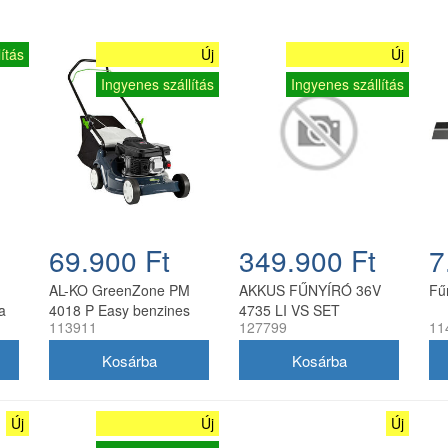
ítás
Új
Új
Ingyenes szállítás
Ingyenes szállítás
69.900 Ft
349.900 Ft
7
AL-KO GreenZone PM
AKKUS FŰNYÍRÓ 36V
Fű
a
4018 P Easy benzines
4735 LI VS SET
113911
127799
11
fűnyíró 40 cm
Új
Új
Új