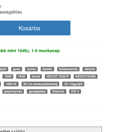
m
asságállítás
több mint 10db), 1-5 munkanap
ázsit
gyep
nyírás
ápolás
karbantartás
fűnyíró
1600
1638
hecht
HECHT 1638 R
HECHT1638R
1600 W
38 cm munkaszélesség
45 l fűgyűjtő
pázsitnyírás
gyepápolás
fűnyírás
230 V
gálat
szállítja.