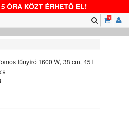
5 ÓRA KÖZT ÉRHETŐ EL!
0
omos fűnyíró 1600 W, 38 cm, 45 l
09
R