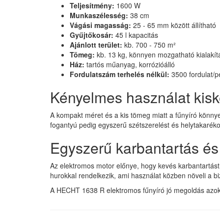
Teljesítmény:
1600 W
Munkaszélesség:
38 cm
Vágási magasság:
25 - 65 mm között állítható
Gyűjtőkosár:
45 l kapacitás
Ajánlott terület:
kb. 700 - 750 m²
Tömeg:
kb. 13 kg, könnyen mozgatható kialakít
Ház:
tartós műanyag, korrózióálló
Fordulatszám terhelés nélkül:
3500 fordulat/p
Kényelmes használat kis
A kompakt méret és a kis tömeg miatt a fűnyíró könnyen
fogantyú pedig egyszerű szétszerelést és helytakarékos
Egyszerű karbantartás és
Az elektromos motor előnye, hogy kevés karbantartást
hurokkal rendelkezik, ami használat közben növeli a b
A HECHT 1638 R elektromos fűnyíró jó megoldás azokn