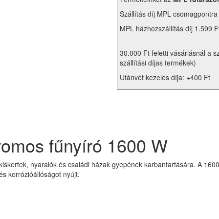
Szállítás díj MPL csomagpontra
MPL házhozszállítás díj 1.599 F
30.000 Ft feletti vásárlásnál a s
szállítási díjas termékek)
Utánvét kezelés díja: +400 Ft
omos fűnyíró 1600 W
kiskertek, nyaralók és családi házak gyepének karbantartására. A 160
s korrózióállóságot nyújt.