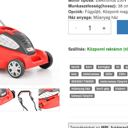
Motor típusa:
Elektromos 230V
Munkaszélesség(hossz):
38 c
Opciók:
Fűgyűjtő, Központi mag
Ház anyaga:
Műanyag ház
Szállítás:
Központi raktáron (
hecht
kert
kertigép
fű
p
kés
elektromos
220v
230v
8594061748909
elektromos fűnyíró
műanyag ház
kerti gép
kiskert
könnyű fűnyíró
Termékeinket az
MPL futárszol