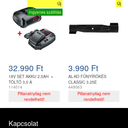
Új
Új
Ingyenes szállítás
32.990 Ft
3.990 Ft
18V SET AKKU 2,5AH +
AL-KO FŰNYÍRÓKÉS
TÖLTŐ 3,0 A
CLASSIC 3.25E
114014
449063
Pillanatnyilag nem
Pillanatnyilag nem
rendelhető!
rendelhető!
Kapcsolat