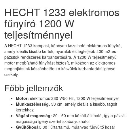
HECHT 1233 elektromos
fűnyíró 1200 W
teljesítménnyel
A HECHT 1233 kompakt, könnyen kezelhető elektromos fűnyíró,
amely ideális kisebb kertek, nyaralók és legfeljebb 400 m2-es
pázsitok rendszeres karbantartására. A 1200 W teljesítményű
motor megbízható fűnyírást biztosít, miközben az elektromos
meghajtásnak köszönhetően a készülék karbantartási igénye
csekély.
Főbb jellemzők
Motor:
elektromos 230 V/50 Hz, 1200 W teljesítménnyel
Munkaszélesség:
33 cm, amely ideális a kisebb, tagolt
kertekhez
Vágási magasság:
20 - 60 mm között állítható, így a pázsit
magassága igény szerint szabályozható
Gyűjtőkosár:
30 l űrtartalmú, műanyag fűgyűjtő kosár