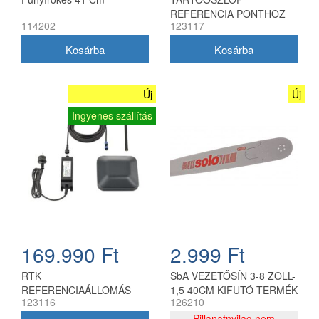
REFERENCIA PONTHOZ
114202
123117
Új
Új
Ingyenes szállítás
169.990 Ft
2.999 Ft
RTK
SbA VEZETŐSÍN 3-8 ZOLL-
REFERENCIAÁLLOMÁS
1,5 40CM KIFUTÓ TERMÉK
123116
126210
Pillanatnyilag nem