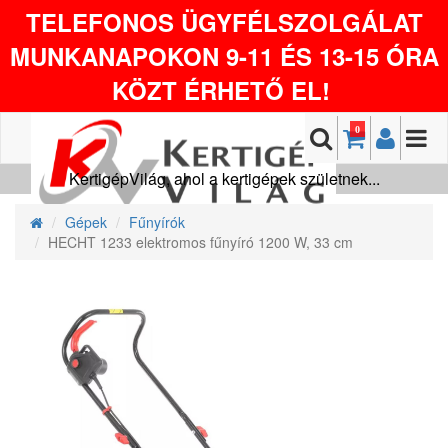
TELEFONOS ÜGYFÉLSZOLGÁLAT
MUNKANAPOKON 9-11 ÉS 13-15 ÓRA
KÖZT ÉRHETŐ EL!
0
KertigépVilág, ahol a kertigépek születnek...
Gépek
Fűnyírók
HECHT 1233 elektromos fűnyíró 1200 W, 33 cm