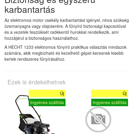
karbantartás
Az elektromos motor csekély karbantartást igényel, nincs szükség
üzemanyagra vagy olajcserére. A fűnyíró biztonsági kapcsolóval
és a vezeték feszülését csökkentő hurokkal rendelkezik, ami
hozzájárul a biztonságos használathoz.
A HECHT 1233 elektromos fűnyíró praktikus választás mindazok
számára, akik megbízható és kezelhető gépet keresnek kisebb
kertek rendszeres fűnyírásához.
Ezek is érdekelhetnek
Új
Új
Ingyenes szállítás
Ingyenes szállítás