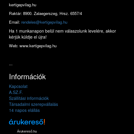
kertigepvilag.hu
Raktár: 8900. Zalaegerszeg, Hrsz. 6557/4
Email:
rendeles@kertigepvilag.hu
Ha 1 munkanapon belül nem válaszolunk levelére, akkor
kérjük küldje el újra!
Web: www.kertigepvilag.hu
...
Információk
Kapcsolat
A.SZ.F.
Szállítási információk
Társadalmi szerepvállalás
14 napos elállás
Árukereső.hu