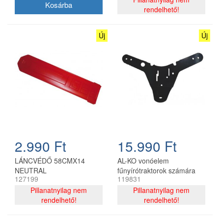
rendelhető!
Új
Új
2.990 Ft
15.990 Ft
LÁNCVÉDŐ 58CMX14
AL-KO vonóelem
NEUTRAL
fűnyírótraktorok számára
127199
119831
Pillanatnyilag nem
Pillanatnyilag nem
rendelhető!
rendelhető!