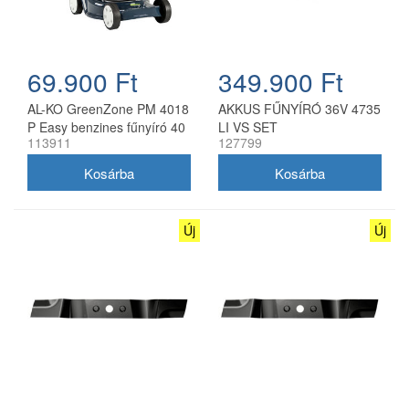
69.900 Ft
349.900 Ft
AL-KO GreenZone PM 4018
AKKUS FŰNYÍRÓ 36V 4735
P Easy benzines fűnyíró 40
LI VS SET
113911
127799
cm
Új
Új