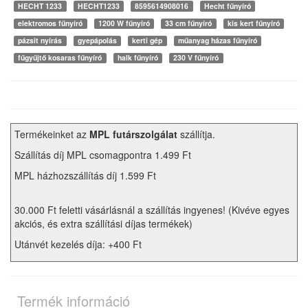
HECHT 1233
HECHT1233
8595614908016
Hecht fűnyíró
elektromos fűnyíró
1200 W fűnyíró
33 cm fűnyíró
kis kert fűnyíró
pázsit nyírás
gyepápolás
kerti gép
műanyag házas fűnyíró
fűgyűjtő kosaras fűnyíró
halk fűnyíró
230 V fűnyíró
Termékeinket az
MPL futárszolgálat
szállítja.
Szállítás díj MPL csomagpontra 1.499 Ft
MPL házhozszállítás díj 1.599 Ft
30.000 Ft feletti vásárlásnál a szállítás ingyenes! (Kivéve egyes
akciós, és extra szállítási díjas termékek)
Utánvét kezelés díja: +400 Ft
Termék információ