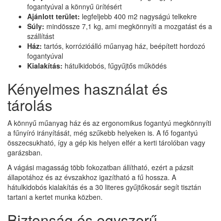
fogantyúval a könnyű ürítésért
Ajánlott terület:
legfeljebb 400 m2 nagyságú telkekre
Súly:
mindössze 7,1 kg, ami megkönnyíti a mozgatást és a
szállítást
Ház:
tartós, korrózióálló műanyag ház, beépített hordozó
fogantyúval
Kialakítás:
hátulkidobós, fűgyűjtős működés
Kényelmes használat és
tárolás
A könnyű műanyag ház és az ergonomikus fogantyú megkönnyíti
a fűnyíró irányítását, még szűkebb helyeken is. A fő fogantyú
összecsukható, így a gép kis helyen elfér a kerti tárolóban vagy
garázsban.
A vágási magasság több fokozatban állítható, ezért a pázsit
állapotához és az évszakhoz igazítható a fű hossza. A
hátulkidobós kialakítás és a 30 literes gyűjtőkosár segít tisztán
tartani a kertet munka közben.
Biztonság és egyszerű