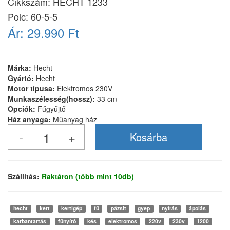
Cikkszám:
HECHT 1233
Polc: 60-5-5
Ár:
29.990 Ft
Márka:
Hecht
Gyártó:
Hecht
Motor típusa:
Elektromos 230V
Munkaszélesség(hossz):
33 cm
Opciók:
Fűgyűjtő
Ház anyaga:
Műanyag ház
Szállítás:
Raktáron (több mint 10db)
hecht
kert
kertigép
fű
pázsit
gyep
nyírás
ápolás
karbantartás
fűnyíró
kés
elektromos
220v
230v
1200