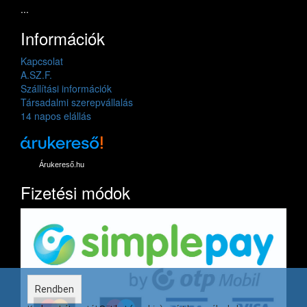
...
Információk
Kapcsolat
A.SZ.F.
Szállítási információk
Társadalmi szerepvállalás
14 napos elállás
Árukereső.hu
Fizetési módok
Rendben