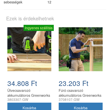
sebességek
12
Ezek is érdekelhetnek
Ingyenes szállítás
34.808 Ft
23.203 Ft
Ütvecsavarozó
Fúró-csavarozó
akkumulátoros Greenworks
akkumulátoros Greenworks
3803307-GW
3708107-GW
GD24D200 akkumulátor és
DD345 akkumulátor és töltő
töltő nélkül
nélkül