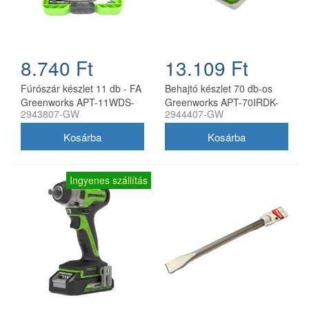
8.740 Ft
13.109 Ft
Fúrószár készlet 11 db - FA
Behajtó készlet 70 db-os
Greenworks APT-11WDS-
Greenworks APT-70IRDK-
2943807-GW
2944407-GW
GW
GW
Ingyenes szállítás