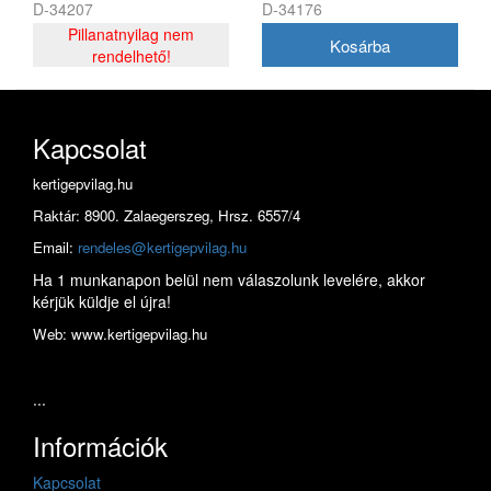
D-34207
D-34176
Pillanatnyilag nem
rendelhető!
Kapcsolat
kertigepvilag.hu
Raktár: 8900. Zalaegerszeg, Hrsz. 6557/4
Email:
rendeles@kertigepvilag.hu
Ha 1 munkanapon belül nem válaszolunk levelére, akkor
kérjük küldje el újra!
Web: www.kertigepvilag.hu
...
Információk
Kapcsolat