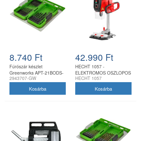
8.740 Ft
42.990 Ft
Fúrószár készlet
HECHT 1057 -
Greenworks APT-21BODS-
ELEKTROMOS OSZLOPOS
2943707-GW
HECHT 1057
GW 21 darabos hss
FÚRÓGÉP