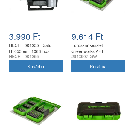
3.990 Ft
9.614 Ft
HECHT 001055 - Satu
Fúrószár készlet
H1055 és H1063-hoz
Greenworks APT-
HECHT 001055
2943907-GW
22TCHDB-GW 22 darabos