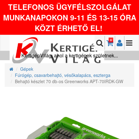
TELEFONOS ÜGYFÉLSZOLGÁLAT
MUNKANAPOKON 9-11 ÉS 13-15 ÓRA
KÖZT ÉRHETŐ EL!
0
KertigépVilág, ahol a kertigépek születnek...
Gépek
Fúrógép, csavarbehajtó, vésőkalapács, eszterga
Behajtó készlet 70 db-os Greenworks APT-70IRDK-GW