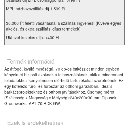
Szállítás díj MPL csomagpontra 1.499 Ft
MPL házhozszállítás díj 1.599 Ft
30.000 Ft feletti vásárlásnál a szállítás ingyenes! (Kivéve egyes
akciós, és extra szállítási díjas termékek)
Utánvét kezelés díja: +400 Ft
Termék információ
Az átfogó, kiváló minőségű, 70 db-os bitkészlet minden egyben
kényelmet biztosít azoknak a felhasználóknak, akik a mindennapi
feladatokhoz kényelmesen elérhető tartozékokat szeretnének. Ez
egy kötelező fúró- és fúrószár az otthoni garázsban. Ideális
barkácsprojektekhez és otthoni javításokhoz. Csomag méret
(Szélesség x Magasság x Mélység):240x260x30 mm Típusok:
Greenworks: APT-70IRDK-GW,
Ezek is érdekelhetnek