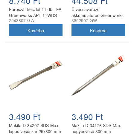
8.740 Ft
44.508 Ft
Fúrószár készlet 11 db - FA
Ütvecsavarozó
Greenworks APT-11WDS-
akkumulátoros Greenworks
2943807-GW
3802907-GW
GW
GD24IW400 24v, 400 nm,
akku és töltő nélkül
3.490 Ft
3.490 Ft
Makita D-34207 SDS-Max
Makita D-34176 SDS-Max
lapos vésőszár 25x300 mm
hegyesvéső 300 mm