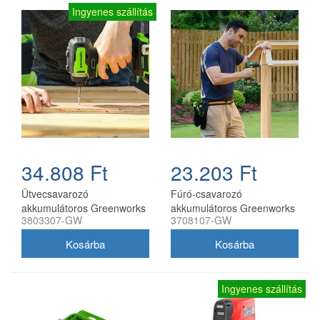
Ingyenes szállítás
34.808 Ft
23.203 Ft
Ütvecsavarozó
Fúró-csavarozó
akkumulátoros Greenworks
akkumulátoros Greenworks
3803307-GW
3708107-GW
GD24D200 akkumulátor és
DD345 akkumulátor és töltő
töltő nélkül
nélkül
Ingyenes szállítás