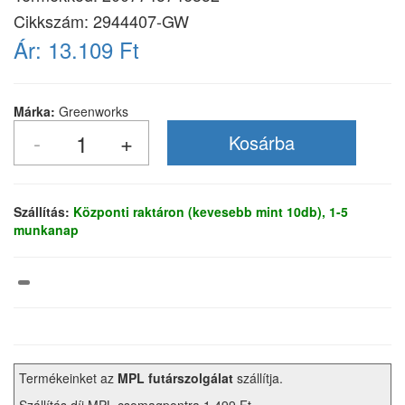
Cikkszám:
2944407-GW
Ár:
13.109 Ft
Márka:
Greenworks
Szállítás:
Központi raktáron (kevesebb mint 10db), 1-5
munkanap
Termékeinket az
MPL futárszolgálat
szállítja.