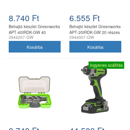
8.740 Ft
6.555 Ft
Behajtó készlet Greenworks
Behajtó készlet Greenworks
APT-40IRDK-GW 40
APT-20IRDK-GW 20 részes
2944207-GW
2944007-GW
darabos
Ingyenes szállítás