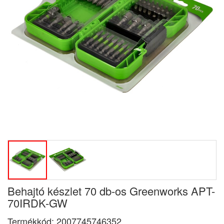
Behajtó készlet 70 db-os Greenworks APT-
70IRDK-GW
Termékkód:
2007745746352