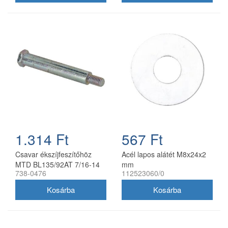
1.314 Ft
567 Ft
Csavar ékszíjfeszítőhöz
Acél lapos alátét M8x24x2
MTD BL135/92AT 7/16-14
mm
738-0476
112523060/0
738-0476