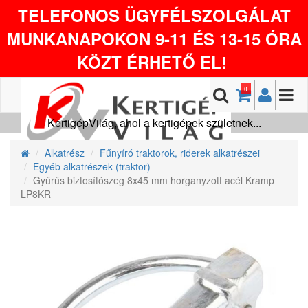
TELEFONOS ÜGYFÉLSZOLGÁLAT
MUNKANAPOKON 9-11 ÉS 13-15 ÓRA
KÖZT ÉRHETŐ EL!
0
KertigépVilág, ahol a kertigépek születnek...
Alkatrész
Fűnyíró traktorok, riderek alkatrészei
Egyéb alkatrészek (traktor)
Gyűrűs biztosítószeg 8x45 mm horganyzott acél Kramp
LP8KR