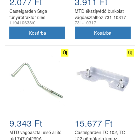
2.077 Ft
3.911 Ft
Castelgarden Stiga
MTD ékszíjvédő burkolat
fűnyírótraktor ülés
vágóasztalhoz 731-10317
119410633/0
731-10317
mikrokapcsoló 119410633/0
Új
Új
9.343 Ft
15.677 Ft
MTD vágóasztal első állító
Castelgarden TC 102, TC
rúd 747-04269A
122 görgőtartó lemez