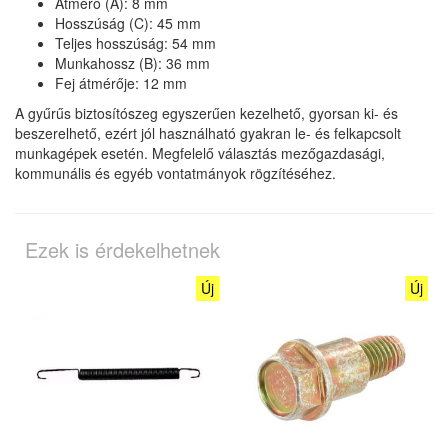
Átmérő (A): 8 mm
Hosszúság (C): 45 mm
Teljes hosszúság: 54 mm
Munkahossz (B): 36 mm
Fej átmérője: 12 mm
A gyűrűs biztosítószeg egyszerűen kezelhető, gyorsan ki- és
beszerelhető, ezért jól használható gyakran le- és felkapcsolt
munkagépek esetén. Megfelelő választás mezőgazdasági,
kommunális és egyéb vontatmányok rögzítéséhez.
Ezek is érdekelhetnek
Új
Új