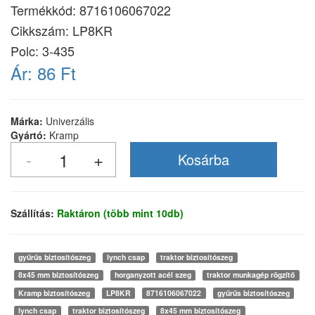
Termékkód:
8716106067022
Cikkszám:
LP8KR
Polc: 3-435
Ár:
86 Ft
Márka:
Univerzális
Gyártó:
Kramp
Szállítás:
Raktáron (több mint 10db)
gyűrűs biztosítószeg
lynch csap
traktor biztosítószeg
8x45 mm biztosítószeg
horganyzott acél szeg
traktor munkagép rögzítő
Kramp biztosítószeg
LP8KR
8716106067022
gyűrűs biztosítószeg
lynch csap
traktor biztosítószeg
8x45 mm biztosítószeg