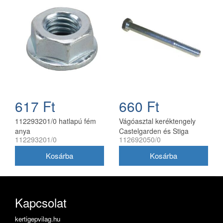
617 Ft
660 Ft
112293201/0 hatlapú fém
Vágóasztal keréktengely
anya
Castelgarden és Stiga
112293201/0
112692050/0
fűnyíró traktorhoz 8x80 mm
Kapcsolat
kertigepvilag.hu