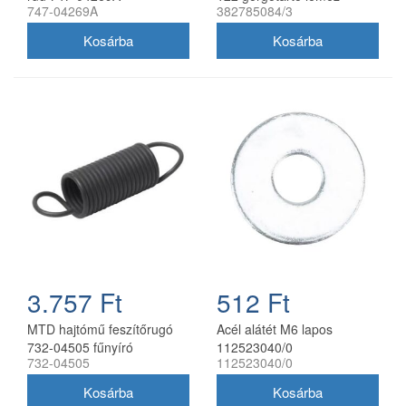
747-04269A
382785084/3
fűnyírótraktorhoz
3.757 Ft
512 Ft
MTD hajtómű feszítőrugó
Acél alátét M6 lapos
732-04505 fűnyíró
112523040/0
732-04505
112523040/0
traktorhoz