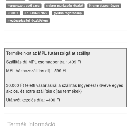
horganyzott acél szeg
traktor munkagép rögzítő
Kramp biztosítószeg
LP8KR
8716106067022
gyűrűs rögzítőcsap
mezőgazdasági rögzítőelem
Termékeinket az
MPL futárszolgálat
szállítja.
Szállítás díj MPL csomagpontra 1.499 Ft
MPL házhozszállítás díj 1.599 Ft
30.000 Ft feletti vásárlásnál a szállítás ingyenes! (Kivéve egyes
akciós, és extra szállítási díjas termékek)
Utánvét kezelés díja: +400 Ft
Termék információ