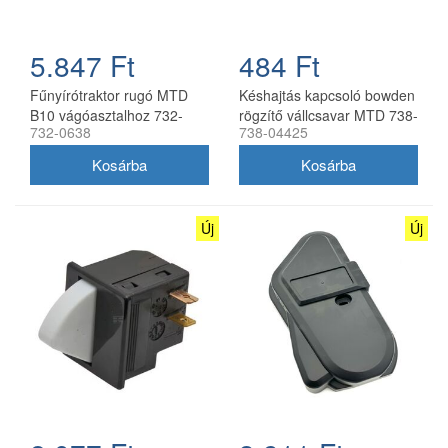
5.847 Ft
484 Ft
Fűnyírótraktor rugó MTD
Késhajtás kapcsoló bowden
B10 vágóasztalhoz 732-
rögzítő vállcsavar MTD 738-
732-0638
738-04425
0638
04425
Új
Új