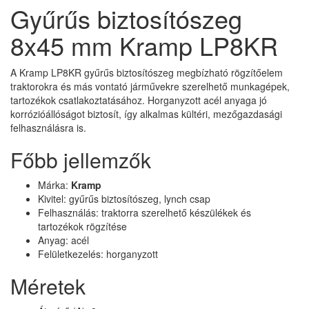
Gyűrűs biztosítószeg
8x45 mm Kramp LP8KR
A Kramp LP8KR gyűrűs biztosítószeg megbízható rögzítőelem
traktorokra és más vontató járművekre szerelhető munkagépek,
tartozékok csatlakoztatásához. Horganyzott acél anyaga jó
korrózióállóságot biztosít, így alkalmas kültéri, mezőgazdasági
felhasználásra is.
Főbb jellemzők
Márka:
Kramp
Kivitel: gyűrűs biztosítószeg, lynch csap
Felhasználás: traktorra szerelhető készülékek és
tartozékok rögzítése
Anyag: acél
Felületkezelés: horganyzott
Méretek