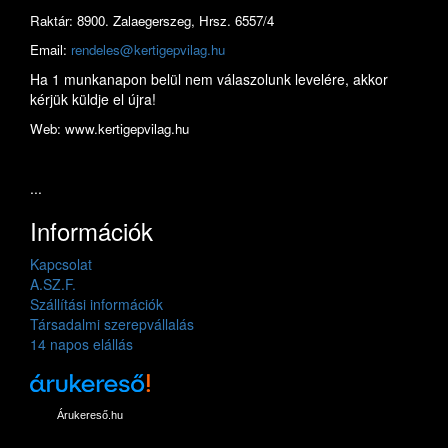
Raktár: 8900. Zalaegerszeg, Hrsz. 6557/4
Email:
rendeles@kertigepvilag.hu
Ha 1 munkanapon belül nem válaszolunk levelére, akkor
kérjük küldje el újra!
Web: www.kertigepvilag.hu
...
Információk
Kapcsolat
A.SZ.F.
Szállítási információk
Társadalmi szerepvállalás
14 napos elállás
Árukereső.hu