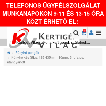
TELEFONOS ÜGYFÉLSZOLGÁLAT
MUNKANAPOKON 9-11 ÉS 13-15 ÓRA
KÖZT ÉRHETŐ EL!
0
KertigépVilág, ahol a kertigépek születnek...
Fűnyíró pengék
Fűnyíró kés Stiga 435 435mm, 10mm, 3 furatos,
utángyártott