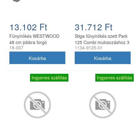
13.102 Ft
31.712 Ft
Fűnyírókés WESTWOOD
Stiga fűnyírókés szett Park
48 cm jobbra forgó
125 Combi mulcsozáshoz 3
18-007
1134-9125-01
db
Ingyenes szállítás
Ingyenes szállítás