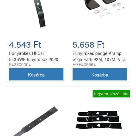
4.543 Ft
5.658 Ft
Fűnyírókés HECHT
Fűnyírókés penge Kramp
543SWE fűnyíróhoz 2020-
Stiga Park 92M, 107M, Villa
543300004
FGP405564
21
92M, 107M 170 mm
Ingyenes szállítás