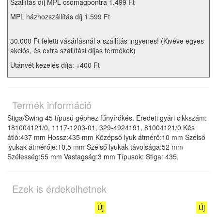
Szállítás díj MPL csomagpontra 1.499 Ft
MPL házhozszállítás díj 1.599 Ft
30.000 Ft feletti vásárlásnál a szállítás ingyenes! (Kivéve egyes
akciós, és extra szállítási díjas termékek)
Utánvét kezelés díja: +400 Ft
Termék információ
Stiga/Swing 45 típusú géphez fűnyírókés. Eredeti gyári cikkszám:
181004121/0, 1117-1203-01, 329-4924191, 81004121/0 Kés
átló:437 mm Hossz:435 mm Középső lyuk átmérő:10 mm Szélső
lyukak átmérője:10,5 mm Szélső lyukak távolsága:52 mm
Szélesség:55 mm Vastagság:3 mm Típusok: Stiga: 435,
Ezek is érdekelhetnek
Új
Új