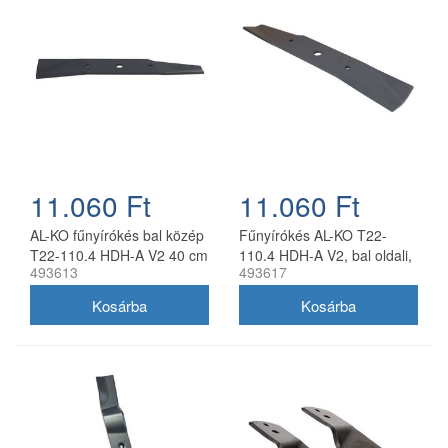
11.060 Ft
11.060 Ft
AL-KO fűnyírókés bal közép
Fűnyírókés AL-KO T22-
T22-110.4 HDH-A V2 40 cm
110.4 HDH-A V2, bal oldali,
493613
493617
40 cm