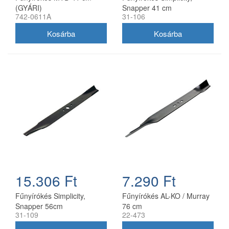
(GYÁRI)
Snapper 41 cm
742-0611A
31-106
(1704856SM)
15.306 Ft
7.290 Ft
Fűnyírókés Simplicity,
Fűnyírókés AL-KO / Murray
Snapper 56cm
76 cm
31-109
22-473
(1716695ASM)