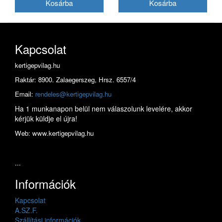
Kapcsolat
kertigepvilag.hu
Raktár: 8900. Zalaegerszeg, Hrsz. 6557/4
Email:
rendeles@kertigepvilag.hu
Ha 1 munkanapon belül nem válaszolunk levelére, akkor
kérjük küldje el újra!
Web: www.kertigepvilag.hu
...
Információk
Kapcsolat
A.SZ.F.
Szállítási információk