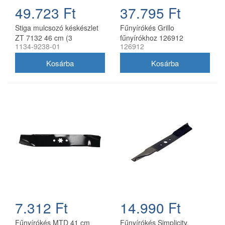
49.723 Ft
37.795 Ft
Stiga mulcsozó késkészlet
Fűnyírókés Grillo
ZT 7132 46 cm (3
fűnyírókhoz 126912
1134-9238-01
126912
db/csomag) 1134-9238-01
7.312 Ft
14.990 Ft
Fűnyírókés MTD 41 cm
Fűnyírókés Simplicity,