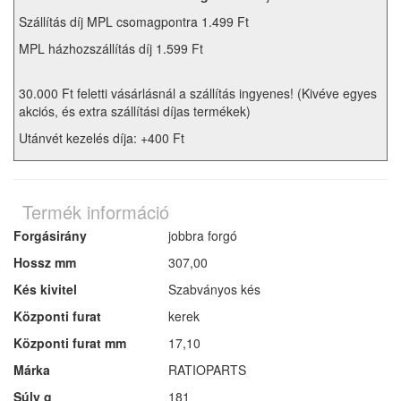
Szállítás díj MPL csomagpontra 1.499 Ft
MPL házhozszállítás díj 1.599 Ft
30.000 Ft feletti vásárlásnál a szállítás ingyenes! (Kivéve egyes
akciós, és extra szállítási díjas termékek)
Utánvét kezelés díja: +400 Ft
Termék információ
Forgásirány
jobbra forgó
Hossz mm
307,00
Kés kivitel
Szabványos kés
Központi furat
kerek
Központi furat mm
17,10
Márka
RATIOPARTS
Súly g
181