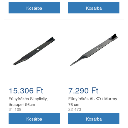
15.306 Ft
7.290 Ft
Fűnyírókés Simplicity,
Fűnyírókés AL-KO / Murray
Snapper 56cm
76 cm
31-109
22-473
(1716695ASM)