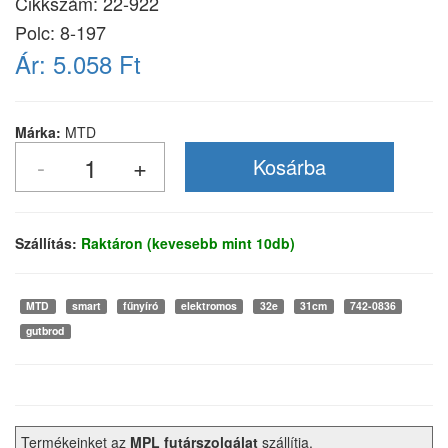
Cikkszám:
22-922
Polc: 8-197
Ár:
5.058 Ft
Márka:
MTD
Szállítás:
Raktáron (kevesebb mint 10db)
MTD
smart
fűnyíró
elektromos
32e
31cm
742-0836
gutbrod
Termékeinket az
MPL futárszolgálat
szállítja.