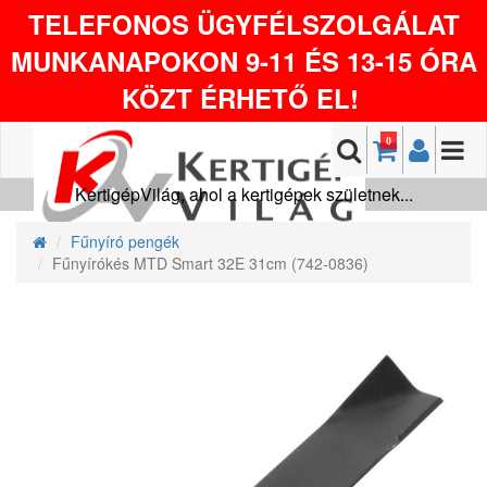
TELEFONOS ÜGYFÉLSZOLGÁLAT
MUNKANAPOKON 9-11 ÉS 13-15 ÓRA
KÖZT ÉRHETŐ EL!
0
KertigépVilág, ahol a kertigépek születnek...
Fűnyíró pengék
Fűnyírókés MTD Smart 32E 31cm (742-0836)