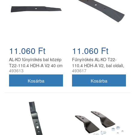
11.060 Ft
11.060 Ft
AL-KO fűnyírókés bal közép
Fűnyírókés AL-KO T22-
T22-110.4 HDH-A V2 40 cm
110.4 HDH-A V2, bal oldali,
493613
493617
40 cm