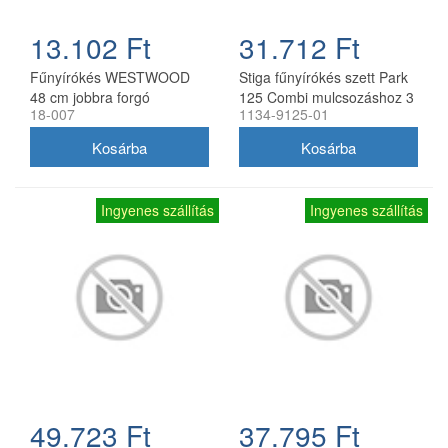
13.102 Ft
31.712 Ft
Fűnyírókés WESTWOOD
Stiga fűnyírókés szett Park
48 cm jobbra forgó
125 Combi mulcsozáshoz 3
18-007
1134-9125-01
db
Ingyenes szállítás
Ingyenes szállítás
49.723 Ft
37.795 Ft