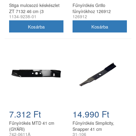
Stiga mulcsozó késkészlet
Fűnyírókés Grillo
ZT 7132 46 cm (3
fűnyírókhoz 126912
1134-9238-01
126912
db/csomag) 1134-9238-01
7.312 Ft
14.990 Ft
Fűnyírókés MTD 41 cm
Fűnyírókés Simplicity,
(GYÁRI)
Snapper 41 cm
742-0611A
31-106
(1704856SM)