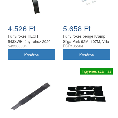
4.526 Ft
5.658 Ft
Fűnyírókés HECHT
Fűnyírókés penge Kramp
543SWE fűnyíróhoz 2020-
Stiga Park 92M, 107M, Villa
543300004
FGP405564
21
92M, 107M 170 mm
Ingyenes szállítás