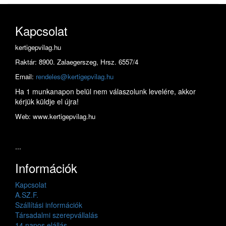
Kapcsolat
kertigepvilag.hu
Raktár: 8900. Zalaegerszeg, Hrsz. 6557/4
Email:
rendeles@kertigepvilag.hu
Ha 1 munkanapon belül nem válaszolunk levelére, akkor
kérjük küldje el újra!
Web: www.kertigepvilag.hu
...
Információk
Kapcsolat
A.SZ.F.
Szállítási információk
Társadalmi szerepvállalás
14 napos elállás