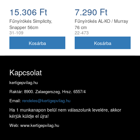
15.306 Ft
7.290 Ft
Fűnyírókés Simplicity,
Fűnyírókés AL-KO / Murray
Snapper 56cm
76 cm
31-109
22-473
(1716695ASM)
Kapcsolat
kertigepvilag.hu
Raktár: 8900. Zalaegerszeg, Hrsz. 6557/4
Email:
rendeles@kertigepvilag.hu
Ha 1 munkanapon belül nem válaszolunk levelére, akkor
kérjük küldje el újra!
Web: www.kertigepvilag.hu