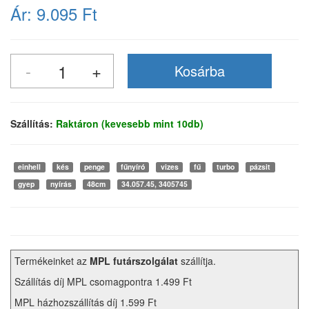
Ár:
9.095 Ft
Szállítás:
Raktáron (kevesebb mint 10db)
einhell
kés
penge
fűnyíró
vizes
fű
turbo
pázsit
gyep
nyírás
48cm
34.057.45, 3405745
Termékeinket az
MPL futárszolgálat
szállítja.
Szállítás díj MPL csomagpontra 1.499 Ft
MPL házhozszállítás díj 1.599 Ft