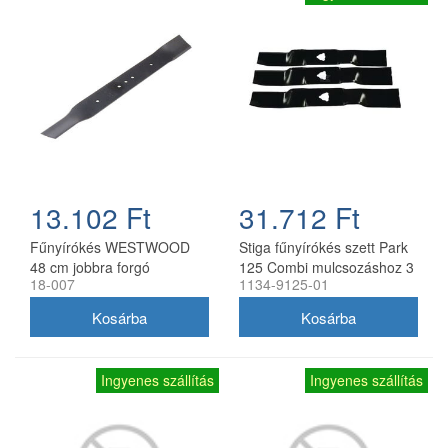
13.102 Ft
31.712 Ft
Fűnyírókés WESTWOOD
Stiga fűnyírókés szett Park
48 cm jobbra forgó
125 Combi mulcsozáshoz 3
18-007
1134-9125-01
db
Ingyenes szállítás
Ingyenes szállítás