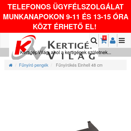
TELEFONOS ÜGYFÉLSZOLGÁLAT
MUNKANAPOKON 9-11 ÉS 13-15 ÓRA
KÖZT ÉRHETŐ EL!
0
KertigépVilág, ahol a kertigépek születnek...
Fűnyíró pengék
Fűnyírókés Einhell 48 cm