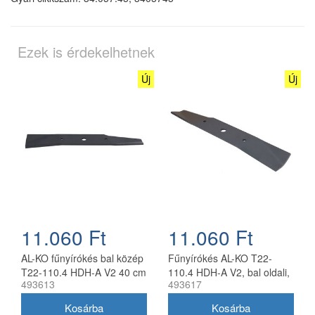
Ezek is érdekelhetnek
Új
Új
11.060 Ft
11.060 Ft
AL-KO fűnyírókés bal közép
Fűnyírókés AL-KO T22-
T22-110.4 HDH-A V2 40 cm
110.4 HDH-A V2, bal oldali,
493613
493617
40 cm