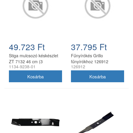
49.723 Ft
37.795 Ft
Stiga mulcsozó késkészlet
Fűnyírókés Grillo
ZT 7132 46 cm (3
fűnyírókhoz 126912
1134-9238-01
126912
db/csomag) 1134-9238-01