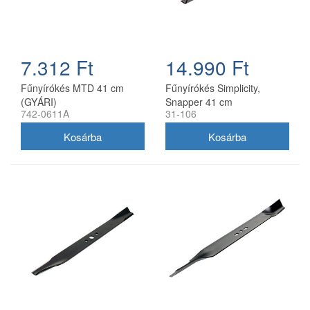
7.312 Ft
14.990 Ft
Fűnyírókés MTD 41 cm
Fűnyírókés Simplicity,
(GYÁRI)
Snapper 41 cm
742-0611A
31-106
(1704856SM)