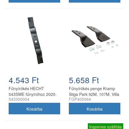
4.543 Ft
5.658 Ft
Fűnyírókés HECHT
Fűnyírókés penge Kramp
543SWE fűnyíróhoz 2020-
Stiga Park 92M, 107M, Villa
543300004
FGP405564
21
92M, 107M 170 mm
Ingyenes szállítás