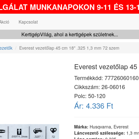
GÁLAT MUNKANAPOKON 9-11 ÉS 13-1
Akció
Kapcsolat
KertigépVilág, ahol a kertigépek születnek...
ezetők
Everest vezetőlap 45 cm 18" .325 1,3 mm 72 szem
Everest vezetőlap 45
Termékkód:
77726060160
Cikkszám:
26-06016
Polc: 50-120
Ár:
4.336 Ft
Márka:
Husqvarna, Everest
Láncvezető szélessége:
1,3 m