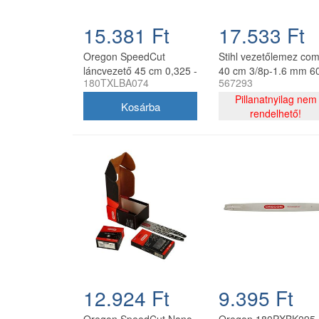
15.381 Ft
17.533 Ft
Oregon SpeedCut
Stihl vezetőlemez co
láncvezető 45 cm 0,325 -
40 cm 3/8p-1.6 mm 6
180TXLBA074
567293
1,3 mm 68 szem Stihl
szemes lánccal, Oreg
MS251
75DPX060E, 2 db lán
Pillanatnyilag nem
rendelhető!
12.924 Ft
9.395 Ft