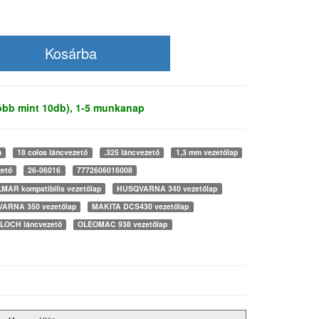
több mint 10db), 1-5 munkanap
m
18 colos láncvezető
.325 láncvezető
1,3 mm vezetőlap
zető
26-06016
7772606016008
MAR kompatibilis vezetőlap
HUSQVARNA 340 vezetőlap
ARNA 350 vezetőlap
MAKITA DCS430 vezetőlap
OCH láncvezető
OLEOMAC 938 vezetőlap