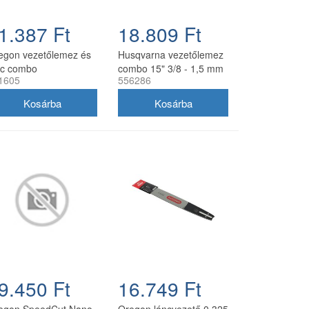
1.387 Ft
18.809 Ft
egon vezetőlemez és
Husqvarna vezetőlemez
nc combo
combo 15" 3/8 - 1,5 mm
1605
556286
0SDEA041 30 cm 3/8
56 szemes 2 db Oregon
3 mm 2x 91P045E
73DPX lánccal
9.450 Ft
16.749 Ft