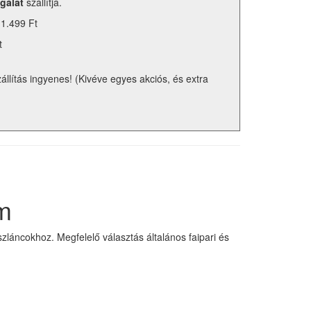
gálat
szállítja.
 1.499 Ft
t
zállítás ingyenes! (Kivéve egyes akciós, és extra
m
láncokhoz. Megfelelő választás általános faipari és