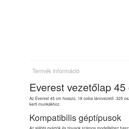
Termék információ
Everest vezetőlap 45
Az Everest 45 cm hosszú, 18 colos láncvezető .325 os
kerti munkákhoz.
Kompatibilis géptípusok
Az alábbi gyártók és típusok számos modelljéhez hasz