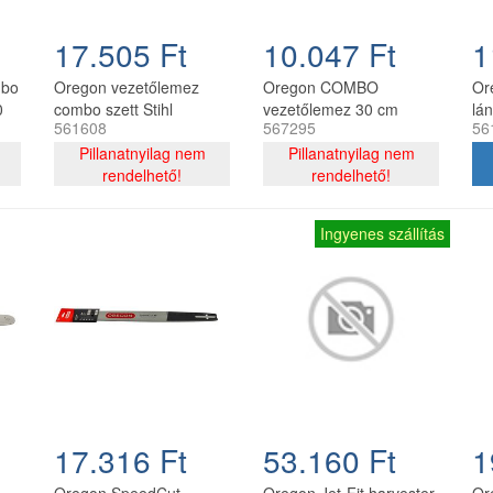
17.505 Ft
10.047 Ft
1
mbo
Oregon vezetőlemez
Oregon COMBO
Or
0
combo szett Stihl
vezetőlemez 30 cm
lá
561608
567295
56
on
láncfűrészhez 325 - 1,6
120SDEA074 + 2 db
12
c
mm 40 cm 67 szemes
Pillanatnyilag nem
91P044E lánc 3/8P 1.3
Pillanatnyilag nem
1,
rendelhető!
mm 44 szemes
rendelhető!
Ingyenes szállítás
17.316 Ft
53.160 Ft
1