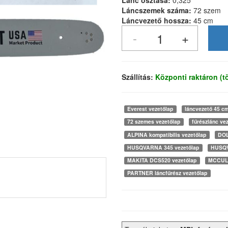
Lánc osztása:
0,325
Láncszemek száma:
72 szem
Láncvezető hossza:
45 cm
Szállítás:
Központi raktáron (
Everest vezetőlap
láncvezető 45 c
72 szemes vezetőlap
fűrészlánc ve
ALPINA kompatibilis vezetőlap
DOL
HUSQVARNA 345 vezetőlap
HUSQV
MAKITA DCS520 vezetőlap
MCCULL
PARTNER láncfűrész vezetőlap