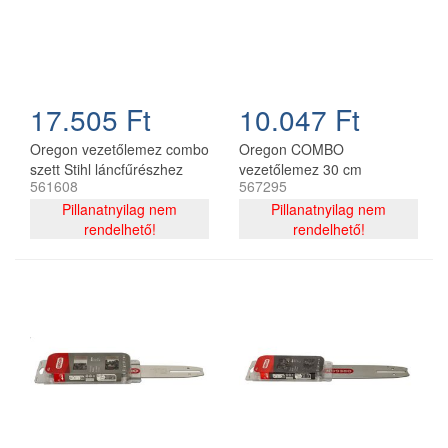
17.505 Ft
10.047 Ft
Oregon vezetőlemez combo
Oregon COMBO
szett Stihl láncfűrészhez
vezetőlemez 30 cm
561608
567295
325 - 1,6 mm 40 cm 67
120SDEA074 + 2 db
szemes
Pillanatnyilag nem
91P044E lánc 3/8P 1.3 mm
Pillanatnyilag nem
rendelhető!
44 szemes
rendelhető!