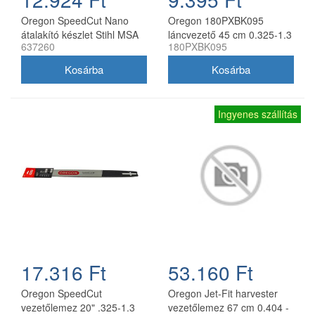
Oregon SpeedCut Nano
Oregon 180PXBK095
átalakító készlet Stihl MSA
láncvezető 45 cm 0.325-1.3
637260
180PXBK095
161T 10" 325 1,1 mm
mm 72 szemes Husqvarna
fűrészekhez
Ingyenes szállítás
17.316 Ft
53.160 Ft
Oregon SpeedCut
Oregon Jet-Fit harvester
vezetőlemez 20" .325-1.3
vezetőlemez 67 cm 0.404 -