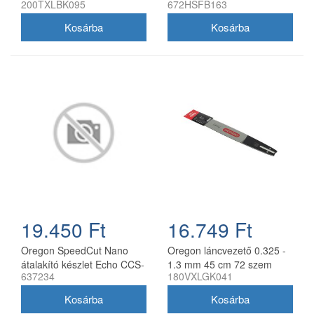
200TXLBK095
672HSFB163
mm 78 szem Husqvarna
2.0 mm
láncfűrészhez
19.450 Ft
16.749 Ft
Oregon SpeedCut Nano
Oregon láncvezető 0.325 -
átalakító készlet Echo CCS-
1.3 mm 45 cm 72 szem
637234
180VXLGK041
58V láncfűrészhez 40 cm
Husqvarna fűrészekhez
180VXLGK041