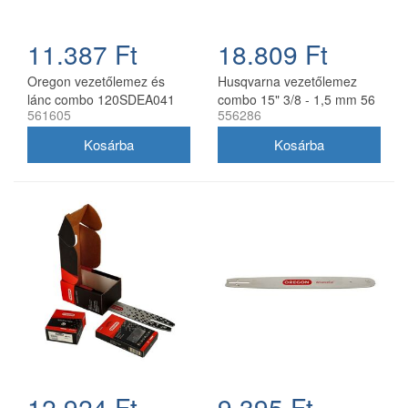
11.387 Ft
18.809 Ft
Oregon vezetőlemez és
Husqvarna vezetőlemez
lánc combo 120SDEA041
combo 15" 3/8 - 1,5 mm 56
561605
556286
30 cm 3/8 1,3 mm 2x
szemes 2 db Oregon
91P045E
73DPX lánccal
12.924 Ft
9.395 Ft