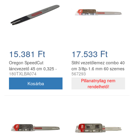
15.381 Ft
17.533 Ft
Oregon SpeedCut
Stihl vezetőlemez combo 40
láncvezető 45 cm 0,325 -
cm 3/8p-1.6 mm 60 szemes
180TXLBA074
567293
1,3 mm 68 szem Stihl
lánccal, Oregon
MS251
75DPX060E, 2 db lánc
Pillanatnyilag nem
rendelhető!