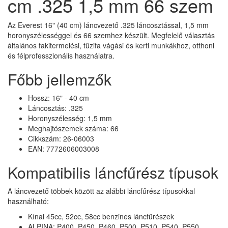
cm .325 1,5 mm 66 szem
Az Everest 16" (40 cm) láncvezető .325 láncosztással, 1,5 mm
horonyszélességgel és 66 szemhez készült. Megfelelő választás
általános fakitermelési, tüzifa vágási és kerti munkákhoz, otthoni
és félprofesszionális használatra.
Főbb jellemzők
Hossz: 16" - 40 cm
Láncosztás: .325
Horonyszélesség: 1,5 mm
Meghajtószemek száma: 66
Cikkszám: 26-06003
EAN: 7772606003008
Kompatibilis láncfűrész típusok
A láncvezető többek között az alábbi láncfűrész típusokkal
használható:
Kínai 45cc, 52cc, 58cc benzines láncfűrészek
ALPINA: P400, P450, P460, P500, P510, P540, P550