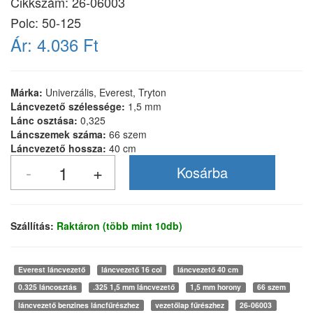
Cikkszám:
26-06003
Polc: 50-125
Ár:
4.036 Ft
Márka:
Univerzális, Everest, Tryton
Láncvezető szélessége:
1,5 mm
Lánc osztása:
0,325
Láncszemek száma:
66 szem
Láncvezető hossza:
40 cm
Szállítás:
Raktáron (több mint 10db)
Everest láncvezető
láncvezető 16 col
láncvezető 40 cm
0.325 láncosztás
.325 1,5 mm láncvezető
1,5 mm horony
66 szem
láncvezető benzines láncfűrészhez
vezetőlap fűrészhez
26-06003