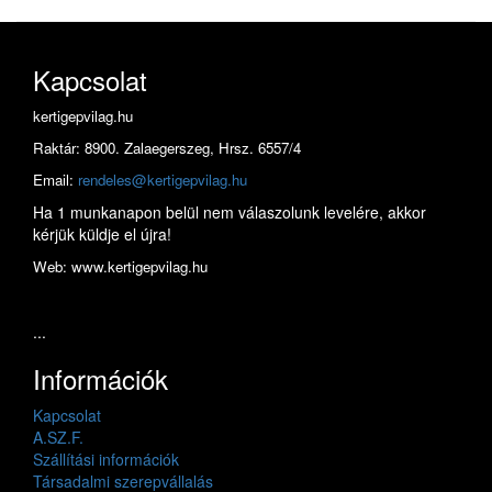
Kapcsolat
kertigepvilag.hu
Raktár: 8900. Zalaegerszeg, Hrsz. 6557/4
Email:
rendeles@kertigepvilag.hu
Ha 1 munkanapon belül nem válaszolunk levelére, akkor
kérjük küldje el újra!
Web: www.kertigepvilag.hu
...
Információk
Kapcsolat
A.SZ.F.
Szállítási információk
Társadalmi szerepvállalás