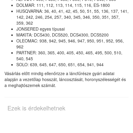
DOLMAR: 111, 112, 113, 114, 115, 116, ES-1800
HUSQVARNA: 36, 40, 41, 42, 45, 50, 51, 55, 136, 137, 141,
142, 242, 246, 254, 257, 340, 345, 346, 350, 351, 357,
359, 362
JONSERED egyes típusai
MAKITA: DCS430, DCS520, DCS4300, DCS5200
OLEOMAC: 938, 942, 945, 946, 947, 950, 951, 952, 956,
962
PARTNER: 360, 365, 400, 405, 450, 465, 495, 500, 510,
540, 545
SOLO: 639, 645, 647, 650, 651, 654, 941, 944
Vásárlás előtt mindig ellenőrizze a láncfűrésze gyári adatai
alapján a vezetőlap hosszát, láncosztását, horonyszélességét és
a meghajtószemek számát.
Ezek is érdekelhetnek