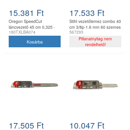
15.381 Ft
17.533 Ft
Oregon SpeedCut
Stihl vezetőlemez combo 40
láncvezető 45 cm 0,325 -
cm 3/8p-1.6 mm 60 szemes
180TXLBA074
567293
1,3 mm 68 szem Stihl
lánccal, Oregon
MS251
75DPX060E, 2 db lánc
Pillanatnyilag nem
rendelhető!
17.505 Ft
10.047 Ft