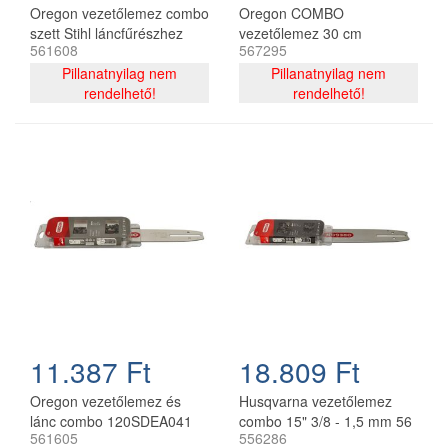
Oregon vezetőlemez combo
Oregon COMBO
szett Stihl láncfűrészhez
vezetőlemez 30 cm
561608
567295
325 - 1,6 mm 40 cm 67
120SDEA074 + 2 db
szemes
Pillanatnyilag nem
91P044E lánc 3/8P 1.3 mm
Pillanatnyilag nem
rendelhető!
44 szemes
rendelhető!
11.387 Ft
18.809 Ft
Oregon vezetőlemez és
Husqvarna vezetőlemez
lánc combo 120SDEA041
combo 15" 3/8 - 1,5 mm 56
561605
556286
30 cm 3/8 1,3 mm 2x
szemes 2 db Oregon