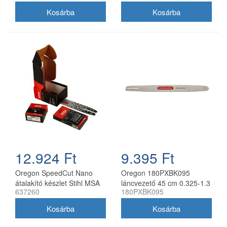
91P045E
73DPX lánccal
12.924 Ft
9.395 Ft
Oregon SpeedCut Nano
Oregon 180PXBK095
átalakító készlet Stihl MSA
láncvezető 45 cm 0.325-1.3
637260
180PXBK095
161T 10" 325 1,1 mm
mm 72 szemes Husqvarna
fűrészekhez