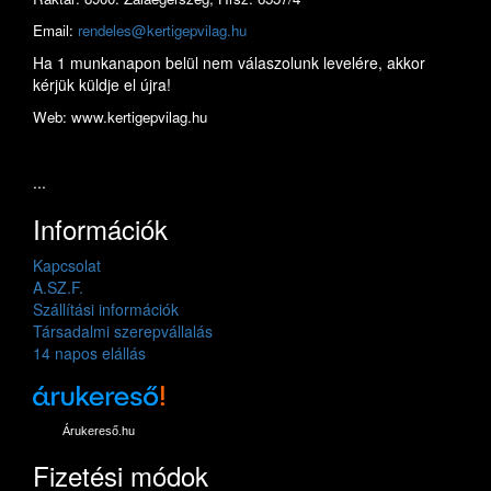
Email:
rendeles@kertigepvilag.hu
Ha 1 munkanapon belül nem válaszolunk levelére, akkor
kérjük küldje el újra!
Web: www.kertigepvilag.hu
...
Információk
Kapcsolat
A.SZ.F.
Szállítási információk
Társadalmi szerepvállalás
14 napos elállás
Árukereső.hu
Fizetési módok