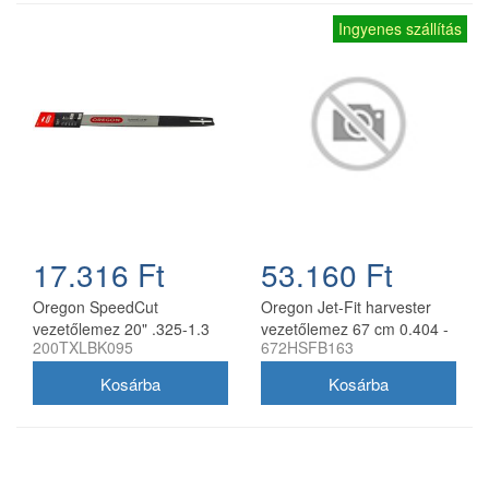
Ingyenes szállítás
17.316 Ft
53.160 Ft
Oregon SpeedCut
Oregon Jet-Fit harvester
vezetőlemez 20" .325-1.3
vezetőlemez 67 cm 0.404 -
200TXLBK095
672HSFB163
mm 78 szem Husqvarna
2.0 mm
láncfűrészhez