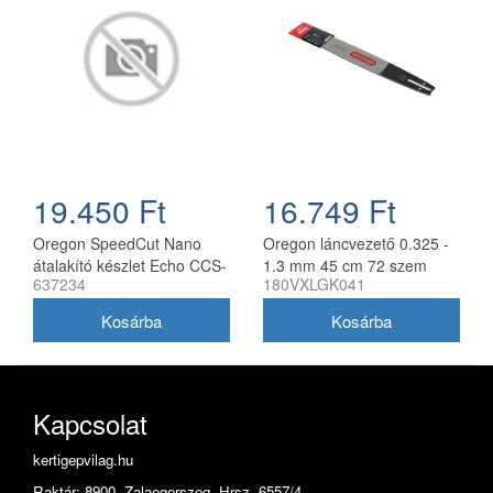
19.450 Ft
16.749 Ft
Oregon SpeedCut Nano
Oregon láncvezető 0.325 -
átalakító készlet Echo CCS-
1.3 mm 45 cm 72 szem
637234
180VXLGK041
58V láncfűrészhez 40 cm
Husqvarna fűrészekhez
180VXLGK041
Kapcsolat
kertigepvilag.hu
Raktár: 8900. Zalaegerszeg, Hrsz. 6557/4