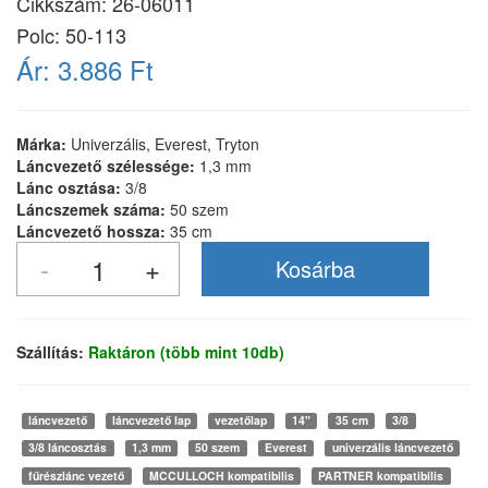
Cikkszám:
26-06011
Polc: 50-113
Ár:
3.886 Ft
Márka:
Univerzális, Everest, Tryton
Láncvezető szélessége:
1,3 mm
Lánc osztása:
3/8
Láncszemek száma:
50 szem
Láncvezető hossza:
35 cm
Szállítás:
Raktáron (több mint 10db)
láncvezető
láncvezető lap
vezetőlap
14"
35 cm
3/8
3/8 láncosztás
1,3 mm
50 szem
Everest
univerzális láncvezető
fűrészlánc vezető
MCCULLOCH kompatibilis
PARTNER kompatibilis