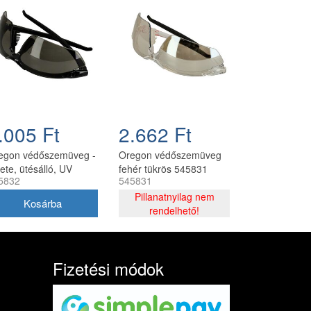
.005 Ft
2.662 Ft
egon védőszemüveg -
Oregon védőszemüveg
ete, ütésálló, UV
fehér tükrös 545831
5832
545831
űrős
Pillanatnyilag nem
rendelhető!
Fizetési módok