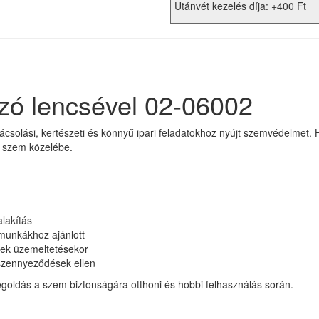
Utánvét kezelés díja: +400 Ft
zó lencsével 02-06002
solási, kertészeti és könnyű ipari feladatokhoz nyújt szemvédelmet. H
a szem közelébe.
lakítás
munkákhoz ajánlott
pek üzemeltetésekor
 szennyeződések ellen
oldás a szem biztonságára otthoni és hobbi felhasználás során.