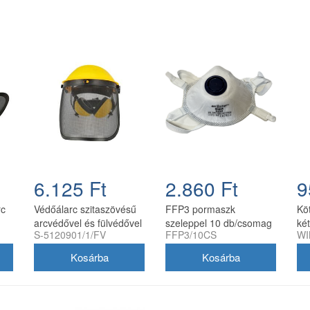
6.125 Ft
2.860 Ft
9
rc
Védőálarc szitaszövésű
FFP3 pormaszk
Köt
arcvédővel és fülvédővel
szeleppel 10 db/csomag
két
S-5120901/1/FV
FFP3/10CS
WI
10