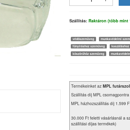
Szállítás:
Raktáron (több mint
védőszemüveg
munkavédelmi sze
fűnyíráshoz szemüveg
kaszáláshoz
köszörűhöz szemüveg
munkavédel
Termékeinket az
MPL futárszol
Szállítás díj MPL csomagpontra
MPL házhozszállítás díj 1.599 F
30.000 Ft feletti vásárlásnál a s
szállítási díjas termékek)