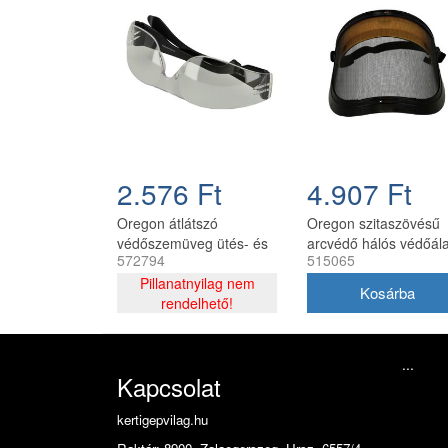
2.576 Ft
4.907 Ft
Oregon átlátszó
Oregon szitaszövésű
védőszemüveg ütés- és
arcvédő hálós védőál
572794
515065
UV védelemmel
Pillanatnyilag nem
rendelhető!
...
Kapcsolat
kertigepvilag.hu