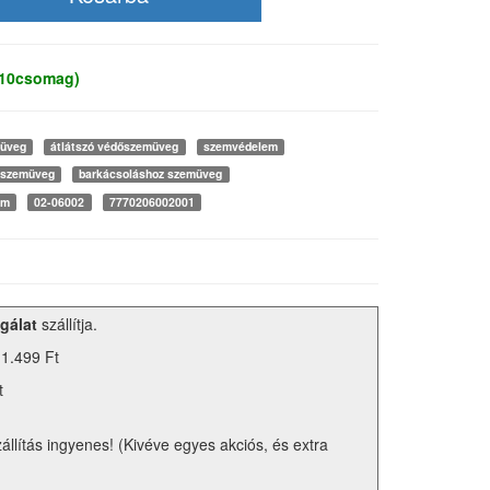
 10csomag)
müveg
átlátszó védőszemüveg
szemvédelem
 szemüveg
barkácsoláshoz szemüveg
em
02-06002
7770206002001
gálat
szállítja.
 1.499 Ft
t
zállítás ingyenes! (Kivéve egyes akciós, és extra