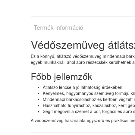
Termék információ
Védőszemüveg átláts
Ez a könnyű, átlátszó védőszemüveg mindennapi barkác
egyéb munkáknál, ahol apró részecskék kerülhetnek 
Főbb jellemzők
Átlátszó lencse a jó láthatóság érdekében
Kényelmes, hagyományos szemüveg formájú kia
Mindennapi barkácsoláshoz és kertben végzett 
Használható fűnyíráshoz, kaszáláshoz, kerti gé
Segít megóvni a szemet a por, forgács és apró
A védőszemüveg használata egyszerű és praktikus meg