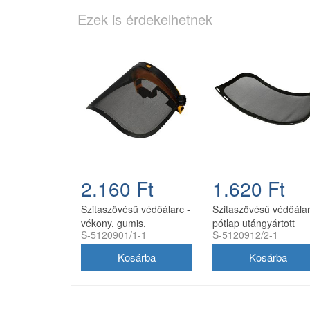
Ezek is érdekelhetnek
2.160 Ft
1.620 Ft
Szitaszövésű védőálarc -
Szitaszövésű védőála
vékony, gumis,
pótlap utángyártott
S-5120901/1-1
S-5120912/2-1
utángyártott