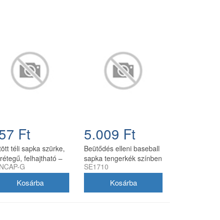
57 Ft
5.009 Ft
ött téli sapka szürke,
Beütődés elleni baseball
rétegű, felhajtható –
sapka tengerkék színben
NCAP-G
SE1710
0% akril