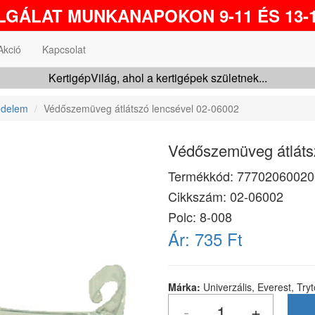
GÁLAT MUNKANAPOKON 9-11 ÉS 13-1
Akció
Kapcsolat
KertigépVilág, ahol a kertigépek születnek...
édelem
Védőszemüveg átlátszó lencsével 02-06002
Védőszemüveg átláts
Termékkód:
77702060020
Cikkszám:
02-06002
Polc: 8-008
Ár:
735 Ft
Márka:
Univerzális, Everest, Try