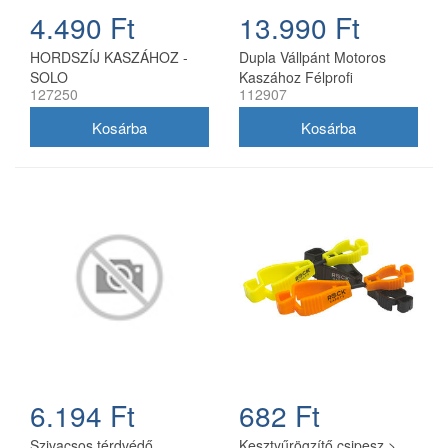
4.490 Ft
13.990 Ft
HORDSZÍJ KASZÁHOZ -
Dupla Vállpánt Motoros
SOLO
Kaszához Félprofi
127250
112907
6.194 Ft
682 Ft
Szivacsos térdvédő
Kesztyűrögzítő csipesz >