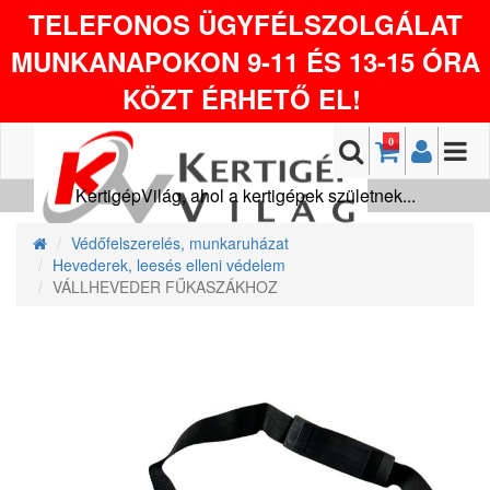
TELEFONOS ÜGYFÉLSZOLGÁLAT
MUNKANAPOKON 9-11 ÉS 13-15 ÓRA
KÖZT ÉRHETŐ EL!
0
KertigépVilág, ahol a kertigépek születnek...
Védőfelszerelés, munkaruházat
Hevederek, leesés elleni védelem
VÁLLHEVEDER FŰKASZÁKHOZ