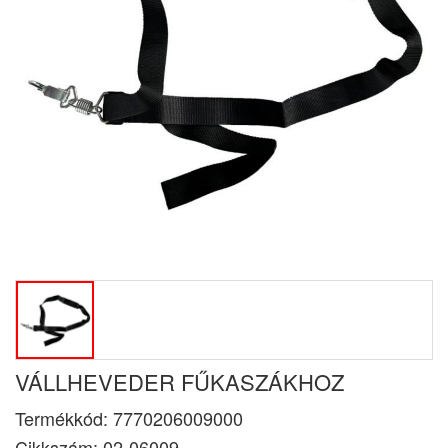
VÁLLHEVEDER FŰKASZÁKHOZ
Termékkód:
7770206009000
Cikkszám:
02-06009