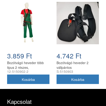
3.859 Ft
4.742 Ft
Bozótvágó heveder több
Bozótvágó heveder 2
tipus 2 részes,
vállpántos
12-5150902-2
S-5150903
combvédővel utángyártott
Kapcsolat