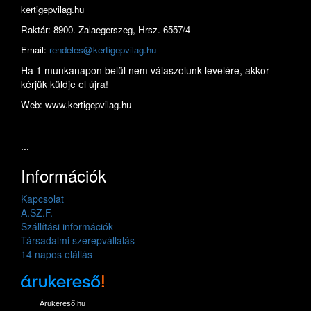
kertigepvilag.hu
Raktár: 8900. Zalaegerszeg, Hrsz. 6557/4
Email:
rendeles@kertigepvilag.hu
Ha 1 munkanapon belül nem válaszolunk levelére, akkor
kérjük küldje el újra!
Web: www.kertigepvilag.hu
...
Információk
Kapcsolat
A.SZ.F.
Szállítási információk
Társadalmi szerepvállalás
14 napos elállás
Árukereső.hu