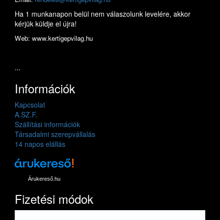
Ha 1 munkanapon belül nem válaszolunk levelére, akkor
kérjük küldje el újra!
Web: www.kertigepvilag.hu
...
Információk
Kapcsolat
A.SZ.F.
Szállítási információk
Társadalmi szerepvállalás
14 napos elállás
Árukereső.hu
Fizetési módok