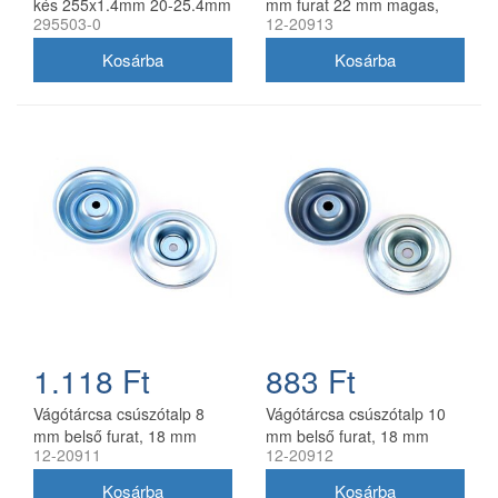
kés 255x1.4mm 20-25.4mm
mm furat 22 mm magas,
295503-0
12-20913
furattal
univerzális utángyártott
1.118 Ft
883 Ft
Vágótárcsa csúszótalp 8
Vágótárcsa csúszótalp 10
mm belső furat, 18 mm
mm belső furat, 18 mm
12-20911
12-20912
magas, utángyártott
magas, univerzális
utángyártott