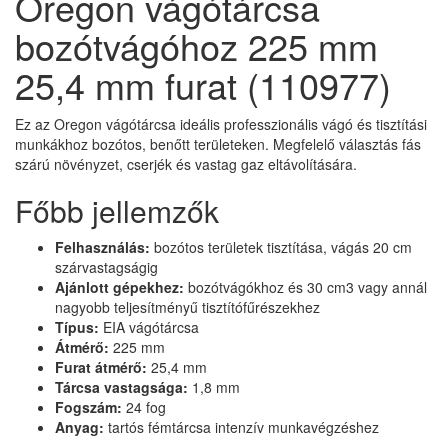
Oregon vágótárcsa
bozótvágóhoz 225 mm
25,4 mm furat (110977)
Ez az Oregon vágótárcsa ideális professzionális vágó és tisztítási
munkákhoz bozótos, benőtt területeken. Megfelelő választás fás
szárú növényzet, cserjék és vastag gaz eltávolítására.
Főbb jellemzők
Felhasználás:
bozótos területek tisztítása, vágás 20 cm
szárvastagságig
Ajánlott gépekhez:
bozótvágókhoz és 30 cm3 vagy annál
nagyobb teljesítményű tisztítófűrészekhez
Típus:
EIA vágótárcsa
Átmérő:
225 mm
Furat átmérő:
25,4 mm
Tárcsa vastagsága:
1,8 mm
Fogszám:
24 fog
Anyag:
tartós fémtárcsa intenzív munkavégzéshez