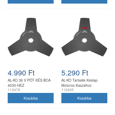
4.990 Ft
5.290 Ft
AL-KO 36 V PÓT KÉS BCA
AL-KO Tartalék Késlap
4030-HEZ
Motoros Kaszához
113479
112405