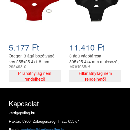
5.177 Ft
11.410 Ft
Oregon 3 ágú bozótvágó
3 ágú vágótárcsa
kés 255x25.4x1.8 mm
305x25.4x4 mm mulcsozó,
295493-0
MOG935/R
(295493-0)
utángyártott
Pillanatnyilag nem
Pillanatnyilag nem
rendelhető!
rendelhető!
Kapcsolat
kertigepvilag.hu
Raktár: 8900. Zalaegerszeg, Hrsz. 6557/4
Email:
rendeles@kertigepvilag.hu