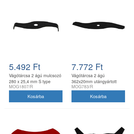
5.492 Ft
7.772 Ft
Vágótárcsa 2 ágú mulcsozó
Vágótárcsa 2 ágú
280 x 25,4 mm S type
362x20mm utángyártott
MOG1807/R
MOG783/R
utángyártott