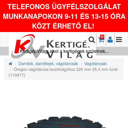
TELEFONOS ÜGYFÉLSZOLGÁLAT
MUNKANAPOKON 9-11 ÉS 13-15 ÓRA
KÖZT ÉRHETŐ EL!
0
KertigépVilág, ahol a kertigépek születnek...
Damilok, damilfejek, vágótárcsák
Vágótárcsák
Oregon vágótárcsa bozótvágóhoz 225 mm 25,4 mm furat
(110977)