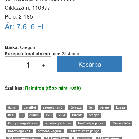
Cikkszám:
110977
Polc: 2-185
Ár:
7.616 Ft
Márka:
Oregon
Középső furat átmérő mm:
25.4 mm
Szállítás:
Raktáron (több mint 10db)
damil
damilfej
szegélynyíró
fűkasza
fej
penge
kasza
kés
3
dikics
225
25.4
fűrész
oregon
Oregon vágótárcsa
bozótvágó tárcsa
bozótvágó penge
fűkasza kés
bozótvágó kés
bozótos vágása
tisztítófűrész penge
225 mm vágótárcsa
25,4 mm furat
EIA tárcsa
24 fogú tárcsa