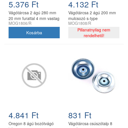
5.376 Ft
4.132 Ft
Vágótárcsa 2 ágú 280 mm
Vágótárcsa 2 ágú 200 mm
20 mm furattal 4 mm vastag
mulcsozó s-type
MOG1806/R
MOG1808/R
mulcsozó s-type
utángyártott MOG1808/R
utángyártott
Pillanatnyilag nem
rendelhető!
4.841 Ft
831 Ft
Oregon 8 ágú bozótvágó
Vágótárcsa csúszótalp 8