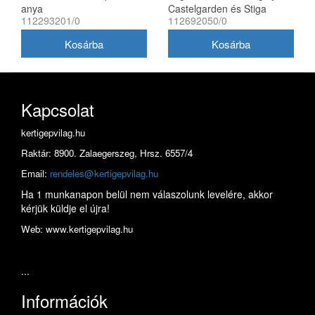
anya
Castelgarden és Stiga
112293201/0
112692050/0
fűnyíró traktorhoz 8x80 mm
Kapcsolat
kertigepvilag.hu
Raktár: 8900. Zalaegerszeg, Hrsz. 6557/4
Email:
rendeles@kertigepvilag.hu
Ha 1 munkanapon belül nem válaszolunk levelére, akkor
kérjük küldje el újra!
Web: www.kertigepvilag.hu
...
Információk