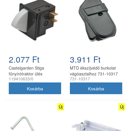
2.077 Ft
3.911 Ft
Castelgarden Stiga
MTD ékszíjvédő burkolat
fűnyírótraktor ülés
vágóasztalhoz 731-10317
119410633/0
731-10317
mikrokapcsoló 119410633/0
Új
Új