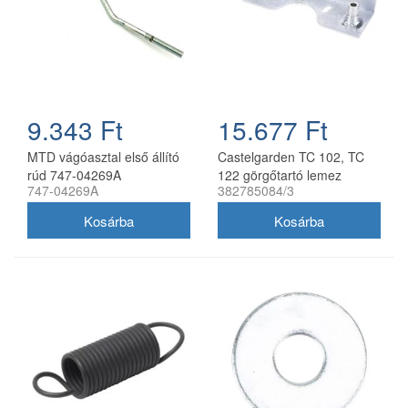
9.343 Ft
15.677 Ft
MTD vágóasztal első állító
Castelgarden TC 102, TC
rúd 747-04269A
122 görgőtartó lemez
747-04269A
382785084/3
fűnyírótraktorhoz