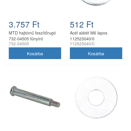
3.757 Ft
512 Ft
MTD hajtómű feszítőrugó
Acél alátét M6 lapos
732-04505 fűnyíró
112523040/0
732-04505
112523040/0
traktorhoz