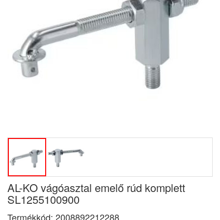
AL-KO vágóasztal emelő rúd komplett
SL1255100900
Termékkód:
2008892212288