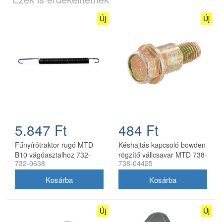
Új
Új
5.847 Ft
484 Ft
Fűnyírótraktor rugó MTD
Késhajtás kapcsoló bowden
B10 vágóasztalhoz 732-
rögzítő vállcsavar MTD 738-
732-0638
738-04425
0638
04425
Új
Új