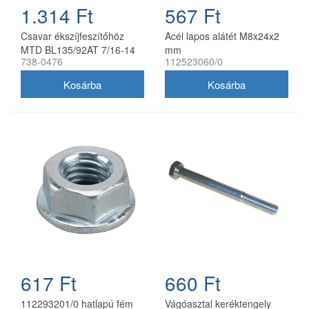
1.314 Ft
567 Ft
Csavar ékszíjfeszítőhöz
Acél lapos alátét M8x24x2
MTD BL135/92AT 7/16-14
mm
738-0476
112523060/0
738-0476
617 Ft
660 Ft
112293201/0 hatlapú fém
Vágóasztal keréktengely