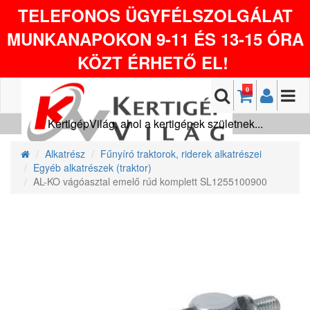
TELEFONOS ÜGYFÉLSZOLGÁLAT
MUNKANAPOKON 9-11 ÉS 13-15 ÓRA
KÖZT ÉRHETŐ EL!
0
KertigépVilág, ahol a kertigépek születnek...
Alkatrész
Fűnyíró traktorok, riderek alkatrészei
Egyéb alkatrészek (traktor)
AL-KO vágóasztal emelő rúd komplett SL1255100900