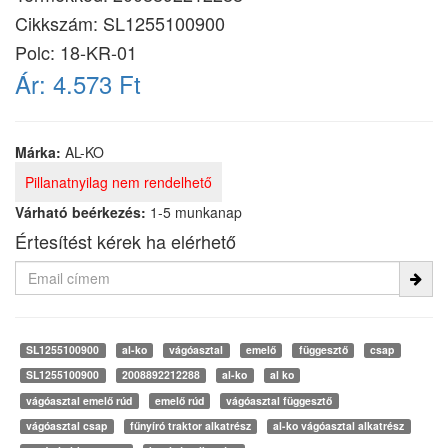
Cikkszám:
SL1255100900
Polc: 18-KR-01
Ár:
4.573 Ft
Márka:
AL-KO
Pillanatnyilag nem rendelhető
Várható beérkezés:
1-5 munkanap
Értesítést kérek ha elérhető
SL1255100900
al-ko
vágóasztal
emelő
függesztő
csap
SL1255100900
2008892212288
al-ko
al ko
vágóasztal emelő rúd
emelő rúd
vágóasztal függesztő
vágóasztal csap
fűnyíró traktor alkatrész
al-ko vágóasztal alkatrész