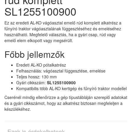
SL1255100900
Ez az eredeti AL-KO vágóasztal emelő rúd komplett alkatrész a
fűnyíró traktor vágóasztalának függesztéséhez és emeléséhez
használható. Megfelelő választás, ha a gyári csap, rúd vagy
emelő elem elkopott vagy megsérült.
Főbb jellemzők
Eredeti AL-KO pótalkatrész
Felhasználás: vágóasztal függesztése, emelése
Teljes hossz: 130 mm
Gyári cikkszám:
SL1255100900
Kompatibilis több AL-KO kertigép és fűnyíró traktor modellel
Cserénél mindig ellenőrizze a gép típustábláján szereplő adatokat
és a gyári cikkszámot, hogy az alkatrész biztosan megfeleljen a
készülékéhez.
Ezek is érdekelhetnek