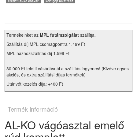
eredeti al-ko csavar
kertigép alkatrész
Termékeinket az
MPL futárszolgálat
szállítja.
Szállítás díj MPL csomagpontra 1.499 Ft
MPL házhozszállítás díj 1.599 Ft
30.000 Ft feletti vásárlásnál a szállítás ingyenes! (Kivéve egyes
akciós, és extra szállítási díjas termékek)
Utánvét kezelés díja: +400 Ft
Termék információ
AL-KO vágóasztal emelő
rúd komplett