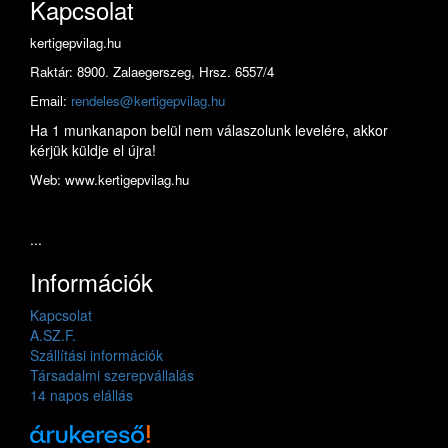
Kapcsolat
kertigepvilag.hu
Raktár: 8900. Zalaegerszeg, Hrsz. 6557/4
Email:
rendeles@kertigepvilag.hu
Ha 1 munkanapon belül nem válaszolunk levelére, akkor
kérjük küldje el újra!
Web: www.kertigepvilag.hu
...
Információk
Kapcsolat
A.SZ.F.
Szállítási információk
Társadalmi szerepvállalás
14 napos elállás