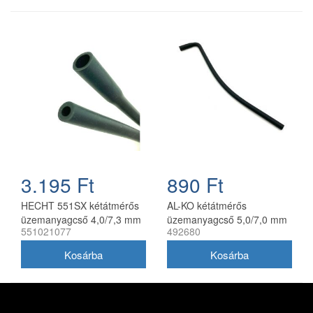
3.195 Ft
890 Ft
HECHT 551SX kétátmérős
AL-KO kétátmérős
üzemanyagcső 4,0/7,3 mm
üzemanyagcső 5,0/7,0 mm
551021077
492680
25 cm (2021-24)
28cm