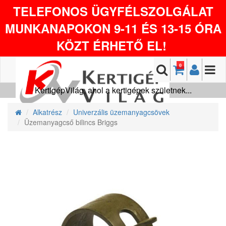
TELEFONOS ÜGYFÉLSZOLGÁLAT
MUNKANAPOKON 9-11 ÉS 13-15 ÓRA
KÖZT ÉRHETŐ EL!
0
KertigépVilág, ahol a kertigépek születnek...
Alkatrész
Univerzális üzemanyagcsövek
Üzemanyagcső bilincs Briggs