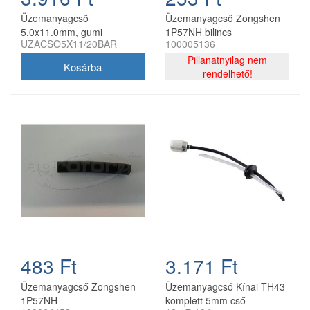
Üzemanyagcső
Üzemanyagcső Zongshen
5.0x11.0mm, gumi
1P57NH bilincs
UZACSO5X11/20BAR
100005136
vászonbetétes, fagumit
Pillanatnyilag nem
rendelhető!
483 Ft
3.171 Ft
Üzemanyagcső Zongshen
Üzemanyagcső Kínai TH43
1P57NH
komplett 5mm cső