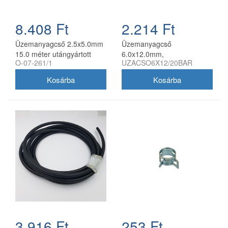
8.408 Ft
2.214 Ft
Üzemanyagcső 2.5x5.0mm
Üzemanyagcső
15.0 méter utángyártott
6.0x12.0mm,
O-07-261/1
UZACSO6X12/20BAR
vászonbetétes, fagumit
3.916 Ft
253 Ft