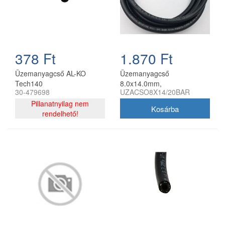
378 Ft
1.870 Ft
Üzemanyagcső AL-KO
Üzemanyagcső
Tech140
8.0x14.0mm,
30-479698
UZACSO8X14/20BAR
vászonbetétes, fagumit
Pillanatnyilag nem
rendelhető!