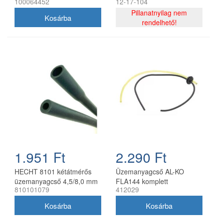
100064452
12-17-104
utángyártott
Pillanatnyilag nem
rendelhető!
1.951 Ft
2.290 Ft
HECHT 8101 kétátmérős
Üzemanyagcső AL-KO
üzemanyagcső 4,5/8,0 mm
FLA144 komplett
810101079
412029
33 cm (2023)