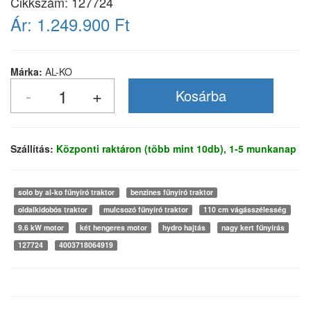
Cikkszám:
127724
Ár:
1.249.900 Ft
Márka:
AL-KO
Szállítás:
Központi raktáron (több mint 10db), 1-5 munkanap
solo by al-ko fűnyíró traktor
benzines fűnyíró traktor
oldalkidobós traktor
mulcsozó fűnyíró traktor
110 cm vágásszélesség
9.6 kW motor
két hengeres motor
hydro hajtás
nagy kert fűnyírás
127724
4003718064919