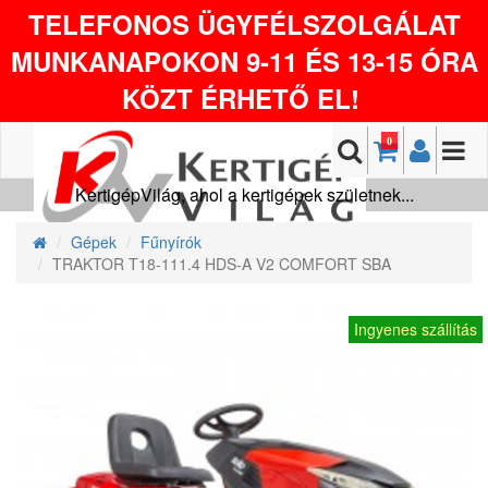
TELEFONOS ÜGYFÉLSZOLGÁLAT
MUNKANAPOKON 9-11 ÉS 13-15 ÓRA
KÖZT ÉRHETŐ EL!
0
KertigépVilág, ahol a kertigépek születnek...
Gépek
Fűnyírók
TRAKTOR T18-111.4 HDS-A V2 COMFORT SBA
Ingyenes szállítás