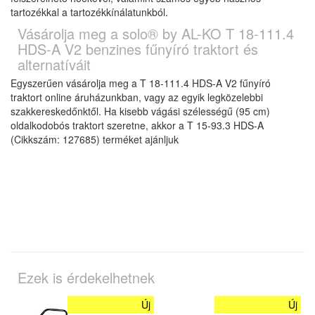
tartozékkal a tartozékkínálatunkból.
Vásárolja meg a solo® by AL-KO T 18-111.4
HDS-A V2 benzines fűnyíró traktort és
alternatíváit
Egyszerűen vásárolja meg a T 18-111.4 HDS-A V2 fűnyíró
traktort online áruházunkban, vagy az egyik legközelebbi
szakkereskedőnktől. Ha kisebb vágási szélességű (95 cm)
oldalkodobós traktort szeretne, akkor a T 15-93.3 HDS-A
(Cikkszám: 127685) terméket ajánljuk
Ezek is érdekelhetnek
Új
Új