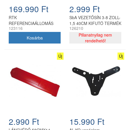
169.990 Ft
2.999 Ft
RTK
SbA VEZETŐSÍN 3-8 ZOLL-
REFERENCIAÁLLOMÁS
1,5 40CM KIFUTÓ TERMÉK
123116
126210
Pillanatnyilag nem
rendelhető!
Új
Új
2.990 Ft
15.990 Ft
LÁNCVÉDŐ 58CMX14
AL-KO vonóelem