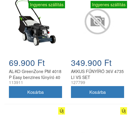
Ingyenes szállítás
Ingyenes szállítás
69.900 Ft
349.900 Ft
AL-KO GreenZone PM 4018
AKKUS FŰNYÍRÓ 36V 4735
P Easy benzines fűnyíró 40
LI VS SET
113911
127799
cm
Új
Új