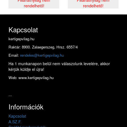
rendelhető!
rendelhető!
Kapcsolat
kertigepvilag.hu
Raktár: 8900. Zalaegerszeg, Hrsz. 6557/4
Email:
rendeles@kertigepvilag.hu
Ha 1 munkanapon belül nem válaszolunk levelére, akkor
kérjük küldje el újra!
Web: www.kertigepvilag.hu
...
Információk
Kapcsolat
A.SZ.F.