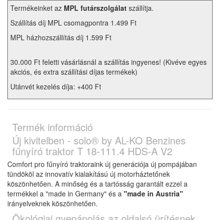
Termékeinket az
MPL futárszolgálat
szállítja.
Szállítás díj MPL csomagpontra 1.499 Ft
MPL házhozszállítás díj 1.599 Ft
30.000 Ft feletti vásárlásnál a szállítás ingyenes! (Kivéve egyes
akciós, és extra szállítási díjas termékek)
Utánvét kezelés díja: +400 Ft
Termék információ
Új kivitelben - solo® by AL-KO Benzines
fűnyíró traktor T 18-111.4 HDS-A V2
Comfort pro fűnyíró traktoraink új generációja új pompájában
tündököl az innovatív kialakítású új motorháztetőnek
köszönhetően. A minőség és a tartósság garantált ezzel a
termékkel a "made in Germany" és a
"made in Austria"
irányelveknek köszönhetően.
Ökológiai gyepápolás az oldalsó ürítésnek