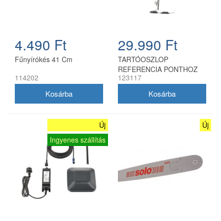
4.490 Ft
29.990 Ft
Fűnyírókés 41 Cm
TARTÓOSZLOP
REFERENCIA PONTHOZ
114202
123117
Új
Új
Ingyenes szállítás