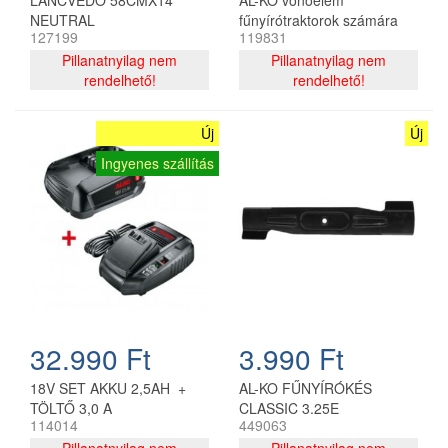
NEUTRAL
fűnyírótraktorok számára
127199
119831
Pillanatnyilag nem
Pillanatnyilag nem
rendelhető!
rendelhető!
Új
Új
Ingyenes szállítás
32.990 Ft
3.990 Ft
18V SET AKKU 2,5AH +
AL-KO FŰNYÍRÓKÉS
TÖLTŐ 3,0 A
CLASSIC 3.25E
114014
449063
Pillanatnyilag nem
Pillanatnyilag nem