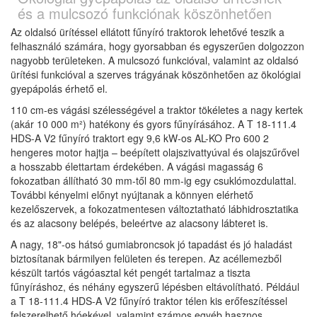
és a mulcsozó funkciónak köszönhetően
Az oldalsó ürítéssel ellátott fűnyíró traktorok lehetővé teszik a
felhasználó számára, hogy gyorsabban és egyszerűen dolgozzon
nagyobb területeken. A mulcsozó funkcióval, valamint az oldalsó
ürítési funkcióval a szerves trágyának köszönhetően az ökológiai
gyepápolás érhető el.
110 cm-es vágási szélességével a traktor tökéletes a nagy kertek
(akár 10 000 m²) hatékony és gyors fűnyírásához. A T 18-111.4
HDS-A V2 fűnyíró traktort egy 9,6 kW-os AL-KO Pro 600 2
hengeres motor hajtja – beépített olajszivattyúval és olajszűrővel
a hosszabb élettartam érdekében. A vágási magasság 6
fokozatban állítható 30 mm-től 80 mm-ig egy csuklómozdulattal.
További kényelmi előnyt nyújtanak a könnyen elérhető
kezelőszervek, a fokozatmentesen változtatható lábhidrosztatika
és az alacsony belépés, beleértve az alacsony lábteret is.
A nagy, 18"-os hátsó gumiabroncsok jó tapadást és jó haladást
biztosítanak bármilyen felületen és terepen. Az acéllemezből
készült tartós vágóasztal két pengét tartalmaz a tiszta
fűnyíráshoz, és néhány egyszerű lépésben eltávolítható. Például
a T 18-111.4 HDS-A V2 fűnyíró traktor télen kis erőfeszítéssel
felszerelhető hóekével, valamint számos egyéb hasznos