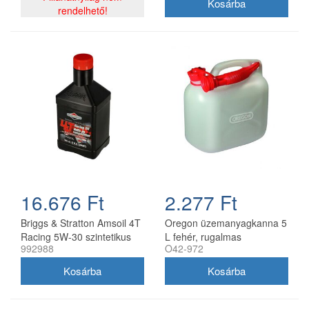
rendelhető!
16.676 Ft
2.277 Ft
Briggs & Stratton Amsoil 4T
Oregon üzemanyagkanna 5
Racing 5W-30 szintetikus
L fehér, rugalmas
992988
O42-972
motorolaj 0,95 l
kifolyócsővel