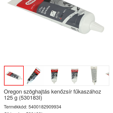
Oregon szöghajtás kenőzsír fűkaszához
125 g (530183I)
Termékkód:
5400182909934