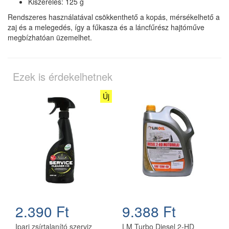
Kiszerelés: 125 g
Rendszeres használatával csökkenthető a kopás, mérsékelhető a
zaj és a melegedés, így a fűkasza és a láncfűrész hajtóműve
megbízhatóan üzemelhet.
Ezek is érdekelhetnek
Új
2.390 Ft
9.388 Ft
Ipari zsírtalanító szerviz
LM Turbo Diesel 2-HD