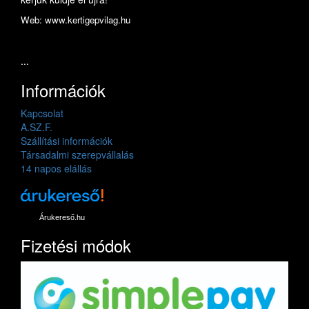
Web: www.kertigepvilag.hu
...
Információk
Kapcsolat
A.SZ.F.
Szállítási információk
Társadalmi szerepvállalás
14 napos elállás
Árukereső.hu
Fizetési módok