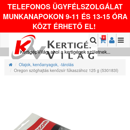
TELEFONOS ÜGYFÉLSZOLGÁLAT
MUNKANAPOKON 9-11 ÉS 13-15 ÓRA
KÖZT ÉRHETŐ EL!
0
KertigépVilág, ahol a kertigépek születnek...
Olajok, kenőanyagok, -tárolás
Oregon szöghajtás kenőzsír fűkaszához 125 g (530183I)