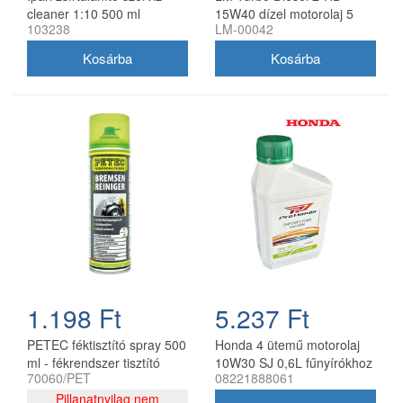
cleaner 1:10 500 ml
15W40 dízel motorolaj 5
103238
LM-00042
szórófejjel
liter
1.198 Ft
5.237 Ft
PETEC féktisztító spray 500
Honda 4 ütemű motorolaj
ml - fékrendszer tisztító
10W30 SJ 0,6L fűnyírókhoz
70060/PET
08221888061
aeroszol
Pillanatnyilag nem