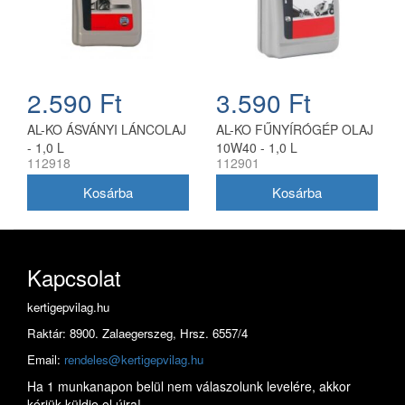
2.590 Ft
3.590 Ft
AL-KO ÁSVÁNYI LÁNCOLAJ
AL-KO FŰNYÍRÓGÉP OLAJ
- 1,0 L
10W40 - 1,0 L
112918
112901
Kapcsolat
kertigepvilag.hu
Raktár: 8900. Zalaegerszeg, Hrsz. 6557/4
Email:
rendeles@kertigepvilag.hu
Ha 1 munkanapon belül nem válaszolunk levelére, akkor
kérjük küldje el újra!