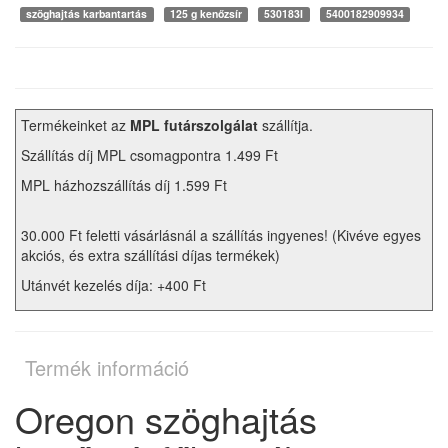
szöghajtás karbantartás
125 g kenőzsír
530183I
5400182909934
Termékeinket az
MPL futárszolgálat
szállítja.
Szállítás díj MPL csomagpontra 1.499 Ft
MPL házhozszállítás díj 1.599 Ft
30.000 Ft feletti vásárlásnál a szállítás ingyenes! (Kivéve egyes
akciós, és extra szállítási díjas termékek)
Utánvét kezelés díja: +400 Ft
Termék információ
Oregon szöghajtás