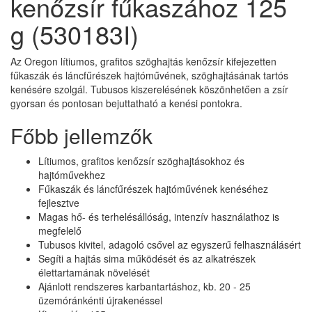
kenőzsír fűkaszához 125
g (530183I)
Az Oregon lítiumos, grafitos szöghajtás kenőzsír kifejezetten
fűkaszák és láncfűrészek hajtóművének, szöghajtásának tartós
kenésére szolgál. Tubusos kiszerelésének köszönhetően a zsír
gyorsan és pontosan bejuttatható a kenési pontokra.
Főbb jellemzők
Lítiumos, grafitos kenőzsír szöghajtásokhoz és
hajtóművekhez
Fűkaszák és láncfűrészek hajtóművének kenéséhez
fejlesztve
Magas hő- és terhelésállóság, intenzív használathoz is
megfelelő
Tubusos kivitel, adagoló csővel az egyszerű felhasználásért
Segíti a hajtás sima működését és az alkatrészek
élettartamának növelését
Ajánlott rendszeres karbantartáshoz, kb. 20 - 25
üzemóránkénti újrakenéssel