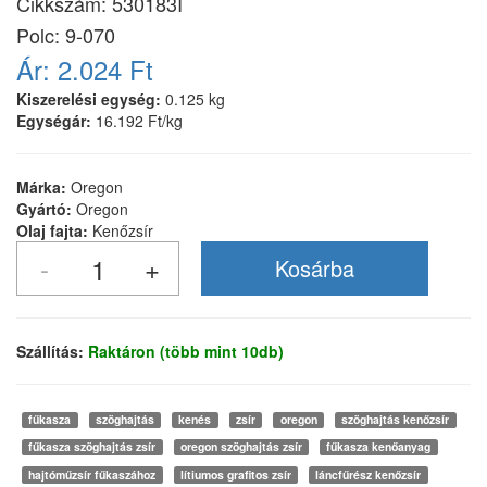
Cikkszám:
530183I
Polc: 9-070
Ár:
2.024 Ft
Kiszerelési egység:
0.125 kg
Egységár:
16.192 Ft/kg
Márka:
Oregon
Gyártó:
Oregon
Olaj fajta:
Kenőzsír
Szállítás:
Raktáron (több mint 10db)
fűkasza
szöghajtás
kenés
zsír
oregon
szöghajtás kenőzsír
fűkasza szöghajtás zsír
oregon szöghajtás zsír
fűkasza kenőanyag
hajtóműzsír fűkaszához
lítiumos grafitos zsír
láncfűrész kenőzsír