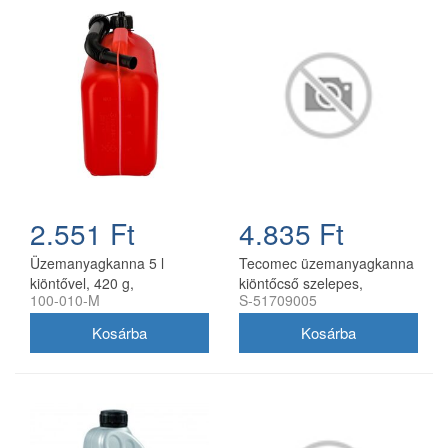
2.551 Ft
4.835 Ft
Üzemanyagkanna 5 l
Tecomec üzemanyagkanna
kiöntővel, 420 g,
kiöntőcső szelepes,
100-010-M
S-51709005
utángyártott
utángyártott