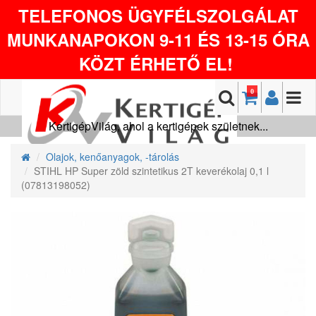
TELEFONOS ÜGYFÉLSZOLGÁLAT
MUNKANAPOKON 9-11 ÉS 13-15 ÓRA
KÖZT ÉRHETŐ EL!
0
KertigépVilág, ahol a kertigépek születnek...
Olajok, kenőanyagok, -tárolás
STIHL HP Super zöld szintetikus 2T keverékolaj 0,1 l
(07813198052)