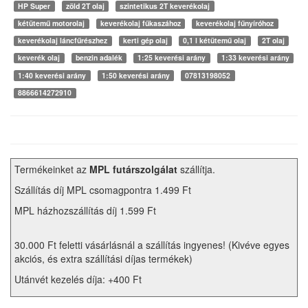
HP Super
zöld 2T olaj
szintetikus 2T keverékolaj
kétütemű motorolaj
keverékolaj fűkaszához
keverékolaj fűnyíróhoz
keverékolaj láncfűrészhez
kerti gép olaj
0,1 l kétütemű olaj
2T olaj
keverék olaj
benzin adalék
1:25 keverési arány
1:33 keverési arány
1:40 keverési arány
1:50 keverési arány
07813198052
8866614272910
Termékeinket az
MPL futárszolgálat
szállítja.
Szállítás díj MPL csomagpontra 1.499 Ft
MPL házhozszállítás díj 1.599 Ft
30.000 Ft feletti vásárlásnál a szállítás ingyenes! (Kivéve egyes
akciós, és extra szállítási díjas termékek)
Utánvét kezelés díja: +400 Ft