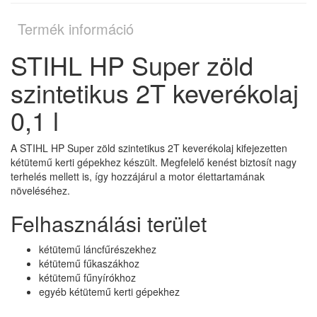
Termék információ
STIHL HP Super zöld
szintetikus 2T keverékolaj
0,1 l
A STIHL HP Super zöld szintetikus 2T keverékolaj kifejezetten
kétütemű kerti gépekhez készült. Megfelelő kenést biztosít nagy
terhelés mellett is, így hozzájárul a motor élettartamának
növeléséhez.
Felhasználási terület
kétütemű láncfűrészekhez
kétütemű fűkaszákhoz
kétütemű fűnyírókhoz
egyéb kétütemű kerti gépekhez