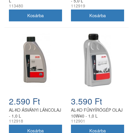
L
- 5,0 L
113480
112919
2.590 Ft
3.590 Ft
AL-KO ÁSVÁNYI LÁNCOLAJ
AL-KO FŰNYÍRÓGÉP OLAJ
- 1,0 L
10W40 - 1,0 L
112918
112901