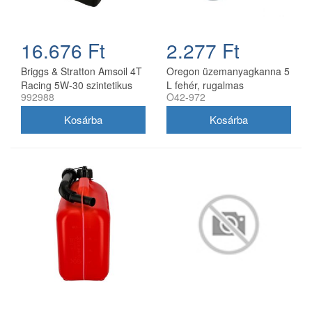
16.676 Ft
2.277 Ft
Briggs & Stratton Amsoil 4T
Oregon üzemanyagkanna 5
Racing 5W-30 szintetikus
L fehér, rugalmas
992988
O42-972
motorolaj 0,95 l
kifolyócsővel