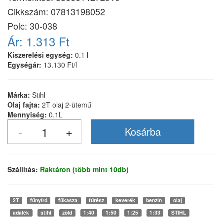
Cikkszám:
07813198052
Polc: 30-038
Ár:
1.313 Ft
Kiszerelési egység:
0.1 l
Egységár:
13.130 Ft/l
Márka:
Stihl
Olaj fajta:
2T olaj 2-ütemű
Mennyiség:
0,1L
Szállítás:
Raktáron (több mint 10db)
2T
fűnyíró
fűkasza
fűrész
keverék
benzin
olaj
adalék
stihl
zöld
1:40
1:50
1:25
1:33
STIHL