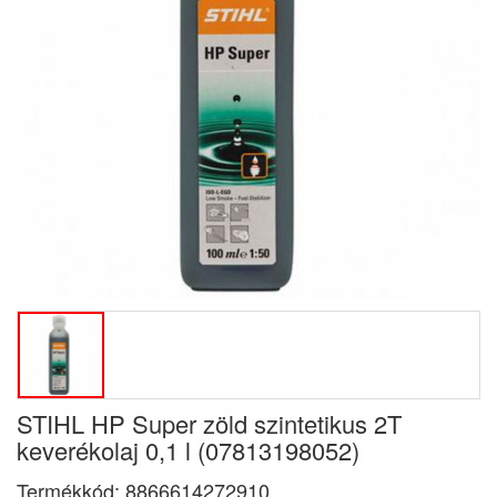
STIHL HP Super zöld szintetikus 2T
keverékolaj 0,1 l (07813198052)
Termékkód:
8866614272910