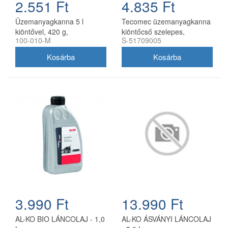
2.551 Ft
4.835 Ft
Üzemanyagkanna 5 l
Tecomec üzemanyagkanna
kiöntővel, 420 g,
kiöntőcső szelepes,
100-010-M
S-51709005
utángyártott
utángyártott
3.990 Ft
13.990 Ft
AL-KO BIO LÁNCOLAJ - 1,0
AL-KO ÁSVÁNYI LÁNCOLAJ