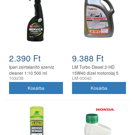
2.390 Ft
9.388 Ft
Ipari zsírtalanító szerviz
LM Turbo Diesel 2-HD
cleaner 1:10 500 ml
15W40 dízel motorolaj 5
103238
LM-00042
szórófejjel
liter