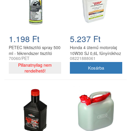
1.198 Ft
5.237 Ft
PETEC féktisztító spray 500
Honda 4 ütemű motorolaj
ml - fékrendszer tisztító
10W30 SJ 0,6L fűnyírókhoz
70060/PET
08221888061
aeroszol
Pillanatnyilag nem
rendelhető!