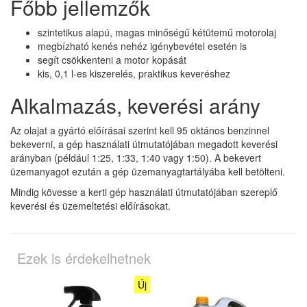
Főbb jellemzők
szintetikus alapú, magas minőségű kétütemű motorolaj
megbízható kenés nehéz igénybevétel esetén is
segít csökkenteni a motor kopását
kis, 0,1 l-es kiszerelés, praktikus keveréshez
Alkalmazás, keverési arány
Az olajat a gyártó előírásai szerint kell 95 oktános benzinnel
bekeverni, a gép használati útmutatójában megadott keverési
arányban (például 1:25, 1:33, 1:40 vagy 1:50). A bekevert
üzemanyagot ezután a gép üzemanyagtartályába kell betölteni.
Mindig kövesse a kerti gép használati útmutatójában szereplő
keverési és üzemeltetési előírásokat.
Ezek is érdekelhetnek
Új