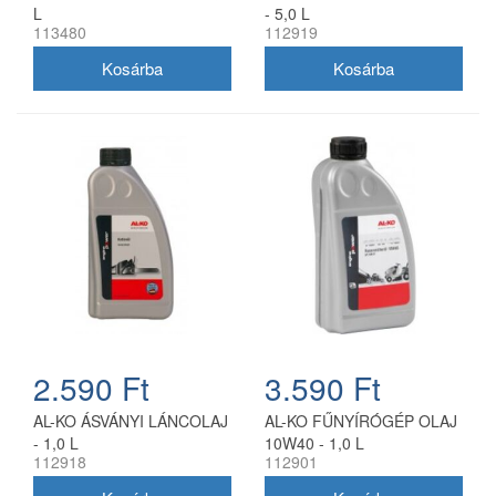
L
- 5,0 L
113480
112919
2.590 Ft
3.590 Ft
AL-KO ÁSVÁNYI LÁNCOLAJ
AL-KO FŰNYÍRÓGÉP OLAJ
- 1,0 L
10W40 - 1,0 L
112918
112901