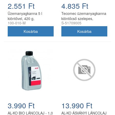
2.551 Ft
4.835 Ft
Üzemanyagkanna 5 l
Tecomec üzemanyagkanna
kiöntővel, 420 g,
kiöntőcső szelepes,
100-010-M
S-51709005
utángyártott
utángyártott
3.990 Ft
13.990 Ft
AL-KO BIO LÁNCOLAJ - 1,0
AL-KO ÁSVÁNYI LÁNCOLAJ