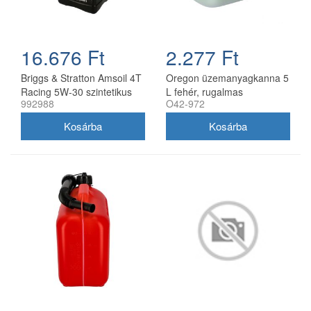
16.676 Ft
2.277 Ft
Briggs & Stratton Amsoil 4T
Oregon üzemanyagkanna 5
Racing 5W-30 szintetikus
L fehér, rugalmas
992988
O42-972
motorolaj 0,95 l
kifolyócsővel