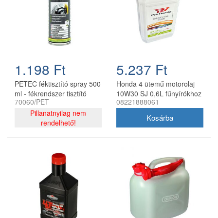
1.198 Ft
5.237 Ft
PETEC féktisztító spray 500
Honda 4 ütemű motorolaj
ml - fékrendszer tisztító
10W30 SJ 0,6L fűnyírókhoz
70060/PET
08221888061
aeroszol
Pillanatnyilag nem
rendelhető!