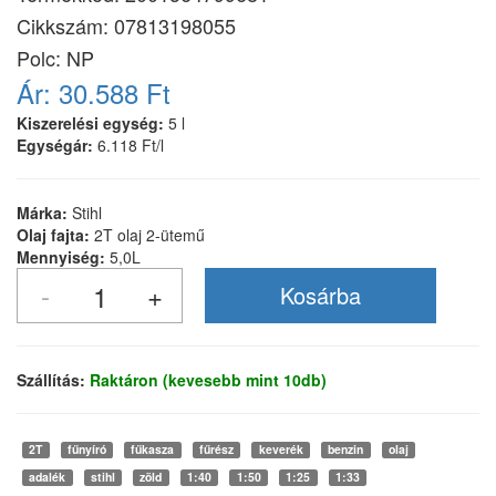
Cikkszám:
07813198055
Polc: NP
Ár:
30.588 Ft
Kiszerelési egység:
5 l
Egységár:
6.118 Ft/l
Márka:
Stihl
Olaj fajta:
2T olaj 2-ütemű
Mennyiség:
5,0L
Szállítás:
Raktáron (kevesebb mint 10db)
2T
fűnyíró
fűkasza
fűrész
keverék
benzin
olaj
adalék
stihl
zöld
1:40
1:50
1:25
1:33