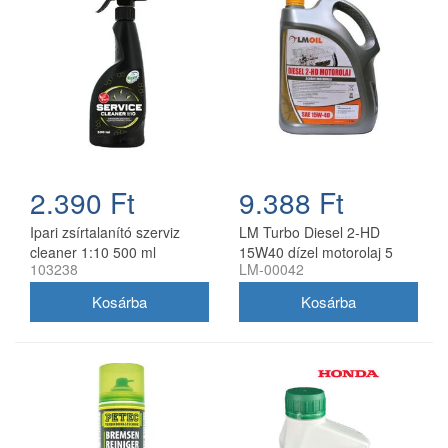
2.390 Ft
9.388 Ft
Ipari zsírtalanító szerviz
LM Turbo Diesel 2-HD
cleaner 1:10 500 ml
15W40 dízel motorolaj 5
103238
LM-00042
szórófejjel
liter