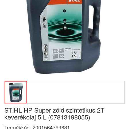
STIHL HP Super zöld szintetikus 2T
keverékolaj 5 L (07813198055)
Termékkód:
2001564799681