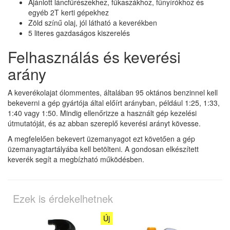
Ajánlott láncfűrészekhez, fűkaszákhoz, fűnyírókhoz és
egyéb 2T kerti gépekhez
Zöld színű olaj, jól látható a keverékben
5 literes gazdaságos kiszerelés
Felhasználás és keverési
arány
A keverékolajat ólommentes, általában 95 oktános benzinnel kell
bekeverni a gép gyártója által előírt arányban, például 1:25, 1:33,
1:40 vagy 1:50. Mindig ellenőrizze a használt gép kezelési
útmutatóját, és az abban szereplő keverési arányt kövesse.
A megfelelően bekevert üzemanyagot ezt követően a gép
üzemanyagtartályába kell betölteni. A gondosan elkészített
keverék segít a megbízható működésben.
Ezek is érdekelhetnek
Új