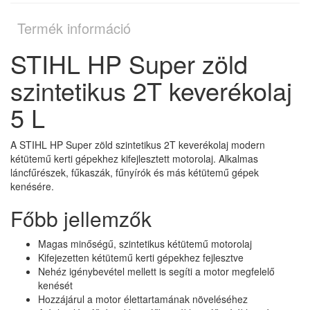
Termék információ
STIHL HP Super zöld
szintetikus 2T keverékolaj
5 L
A STIHL HP Super zöld szintetikus 2T keverékolaj modern
kétütemű kerti gépekhez kifejlesztett motorolaj. Alkalmas
láncfűrészek, fűkaszák, fűnyírók és más kétütemű gépek
kenésére.
Főbb jellemzők
Magas minőségű, szintetikus kétütemű motorolaj
Kifejezetten kétütemű kerti gépekhez fejlesztve
Nehéz igénybevétel mellett is segíti a motor megfelelő
kenését
Hozzájárul a motor élettartamának növeléséhez