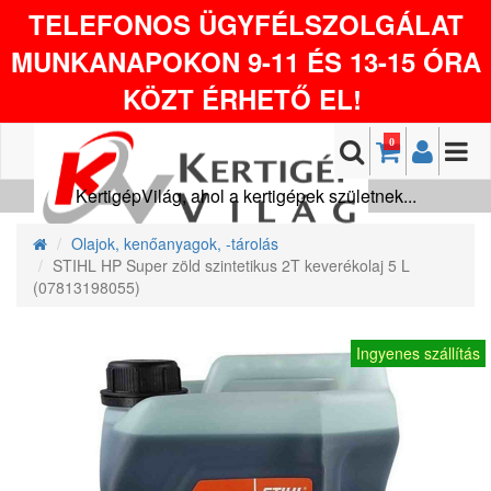
TELEFONOS ÜGYFÉLSZOLGÁLAT
MUNKANAPOKON 9-11 ÉS 13-15 ÓRA
KÖZT ÉRHETŐ EL!
0
KertigépVilág, ahol a kertigépek születnek...
Olajok, kenőanyagok, -tárolás
STIHL HP Super zöld szintetikus 2T keverékolaj 5 L
(07813198055)
Ingyenes szállítás