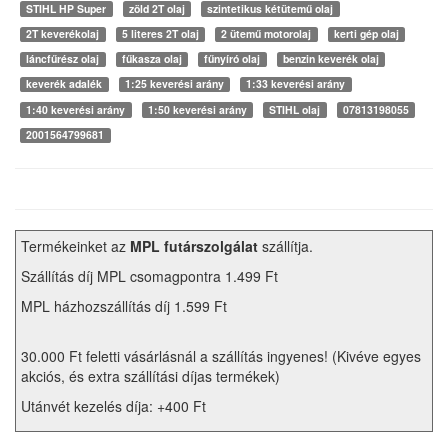
STIHL HP Super
zöld 2T olaj
szintetikus kétütemű olaj
2T keverékolaj
5 literes 2T olaj
2 ütemű motorolaj
kerti gép olaj
láncfűrész olaj
fűkasza olaj
fűnyíró olaj
benzin keverék olaj
keverék adalék
1:25 keverési arány
1:33 keverési arány
1:40 keverési arány
1:50 keverési arány
STIHL olaj
07813198055
2001564799681
Termékeinket az
MPL futárszolgálat
szállítja.
Szállítás díj MPL csomagpontra 1.499 Ft
MPL házhozszállítás díj 1.599 Ft
30.000 Ft feletti vásárlásnál a szállítás ingyenes! (Kivéve egyes
akciós, és extra szállítási díjas termékek)
Utánvét kezelés díja: +400 Ft