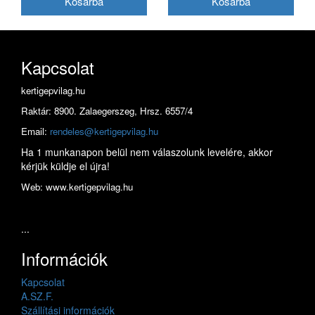
Kapcsolat
kertigepvilag.hu
Raktár: 8900. Zalaegerszeg, Hrsz. 6557/4
Email:
rendeles@kertigepvilag.hu
Ha 1 munkanapon belül nem válaszolunk levelére, akkor
kérjük küldje el újra!
Web: www.kertigepvilag.hu
...
Információk
Kapcsolat
A.SZ.F.
Szállítási információk