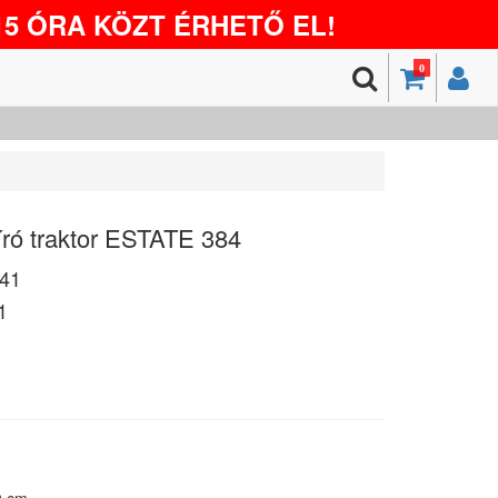
5 ÓRA KÖZT ÉRHETŐ EL!
0
író traktor ESTATE 384
41
1