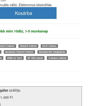
0 cm
uális váltó, Elektromos késindítás
több mint 10db), 1-5 munkanap
nyíró traktor
fűnyíró traktor
kerti traktor
benzines fűnyíró traktor
hátsókerék-meghajtás
or
3500 m² kert
ST 450 motor
2 késes traktor
gálat
szállítja.
 1.499 Ft
t