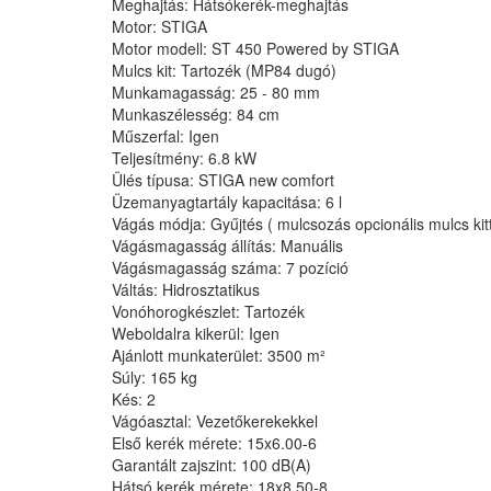
Meghajtás: Hátsókerék-meghajtás
Motor: STIGA
Motor modell: ST 450 Powered by STIGA
Mulcs kit: Tartozék (MP84 dugó)
Munkamagasság: 25 - 80 mm
Munkaszélesség: 84 cm
Műszerfal: Igen
Teljesítmény: 6.8 kW
Ülés típusa: STIGA new comfort
Üzemanyagtartály kapacitása: 6 l
Vágás módja: Gyűjtés ( mulcsozás opcionális mulcs kitt
Vágásmagasság állítás: Manuális
Vágásmagasság száma: 7 pozíció
Váltás: Hidrosztatikus
Vonóhorogkészlet: Tartozék
Weboldalra kikerül: Igen
Ajánlott munkaterület: 3500 m²
Súly: 165 kg
Kés: 2
Vágóasztal: Vezetőkerekekkel
Első kerék mérete: 15x6.00-6
Garantált zajszint: 100 dB(A)
Hátsó kerék mérete: 18x8.50-8