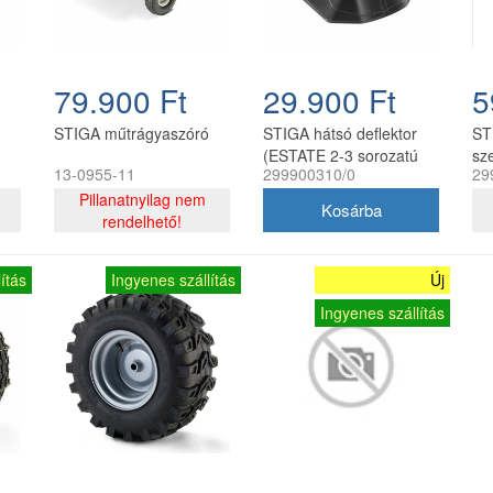
79.900 Ft
29.900 Ft
5
STIGA műtrágyaszóró
STIGA hátsó deflektor
ST
(ESTATE 2-3 sorozatú
sz
13-0955-11
299900310/0
29
traktorokra)
ke
Pillanatnyilag nem
rendelhető!
ítás
Ingyenes szállítás
Új
Ingyenes szállítás