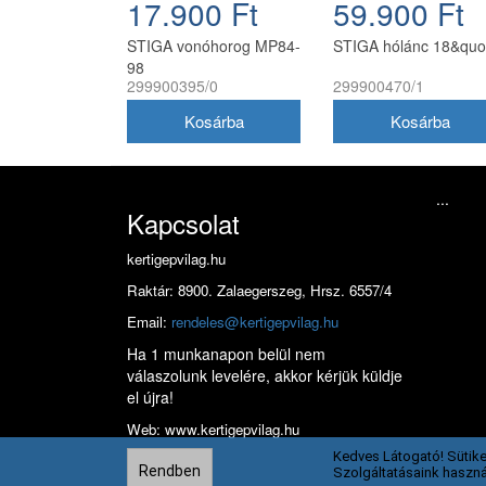
17.900 Ft
59.900 Ft
STIGA vonóhorog MP84-
STIGA hólánc 18&quo
98
299900395/0
299900470/1
...
Kapcsolat
kertigepvilag.hu
Raktár: 8900. Zalaegerszeg, Hrsz. 6557/4
Email:
rendeles@kertigepvilag.hu
Ha 1 munkanapon belül nem
válaszolunk levelére, akkor kérjük küldje
el újra!
Web: www.kertigepvilag.hu
Kedves Látogató! Sütike
Rendben
Szolgáltatásaink haszná