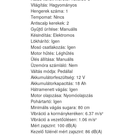
Világítás: Hagyományos
Hengerek száma: 1
Tempomat: Nincs
Antiscalp kerekek: 2
Gyűjtő ürítése: Manuális
Késindítás: Elektromos
Lökhárító: Igen
Mosó csatlakozás: Igen
Motor hűtés: Léghűtés
Ülés állítása: Manuális
Üzemóra számláló: Nem
Váltás módja: Pedállal
Akkumulátorfeszültség: 12 V
Akkumulátorkapacitás: 18 Ah
Hátrameneti vágás: Igen
Motor olajozása: Nyomóolajozás
Pohártartó: Igen
Minimális vágás sugara: 80 cm
Vibráció a kormánykeréken: 6.37 m/s²
Vibráció a vezetőülésen: 1.06 m/s²
Mért zajszint: 100 dB(A)
Kezelő fülénél mért zajszint: 86 dB(A)