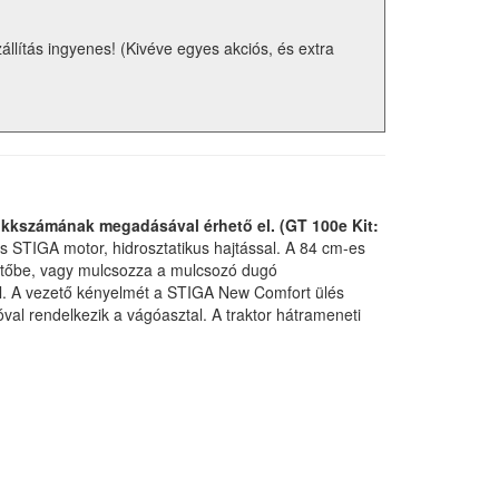
zállítás ingyenes! (Kivéve egyes akciós, és extra
cikkszámának megadásával érhető el. (GT 100e Kit:
 STIGA motor, hidrosztatikus hajtással. A 84 cm-es
yűjtőbe, vagy mulcsozza a mulcsozó dugó
l. A vezető kényelmét a STIGA New Comfort ülés
val rendelkezik a vágóasztal. A traktor hátrameneti