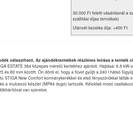
30.000 Ft feletti vásárlásnál a s
szállítási díjas termékek)
Utánvét kezelés díja: +400 Ft
dék választható. Az ajándéktermékek részletes leírása a termék 
GA ESTATE 384 közepes méretű kertekhez ajánlott. Hajtása: 6.8 kW-os
5 és 80 mm között. Ön dönti el, hogy a füvet gyűjti a 240 l hátsó fűg
tú STIGA New Comfort kormánykerékkel és első fényszórókkal látták e
 és a mulcsozó készlet (MP84 dugó) tartozék. Kétoldali mosó csatlakozó
lökhárítóval van szerelve.