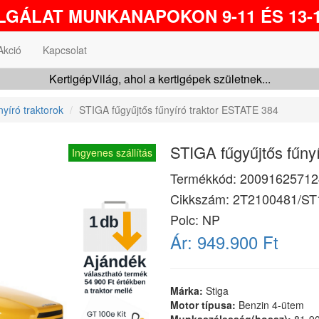
GÁLAT MUNKANAPOKON 9-11 ÉS 13-1
Akció
Kapcsolat
KertigépVilág, ahol a kertigépek születnek...
yíró traktorok
STIGA fűgyűjtős fűnyíró traktor ESTATE 384
STIGA fűgyűjtős fűny
Ingyenes szállítás
Termékkód:
20091625712
Cikkszám:
2T2100481/ST
Polc: NP
Ár:
949.900 Ft
Márka:
Stiga
Motor típusa:
Benzin 4-ütem