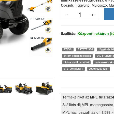
Munkaszélesség(hossz):
81-9
Opciók:
Fűgyűjtő, Mulcsozó, Man
Szállítás:
Központi raktáron (
STIGA
ESTATE 384
fűgyűjtős fű
84 cm vágószélesség
240 l fűgyűjtő
hidrosztatikus váltó
mulcsozó trakt
2T2100481/ST1
2009162571241
Termékeinket az
MPL futárszol
Szállítás díj MPL csomagpontra
MPL házhozszállítás díj 1.599 F