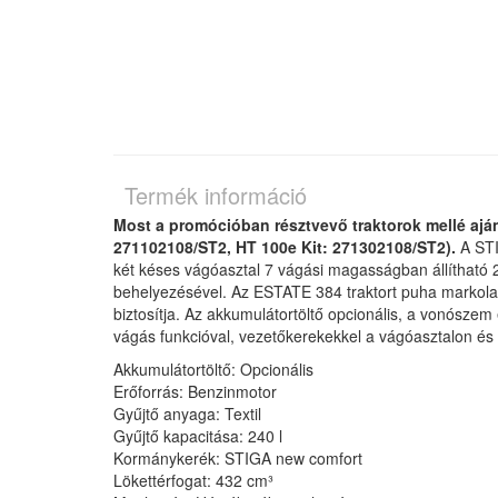
Termék információ
Most a promócióban résztvevő traktorok mellé aján
271102108/ST2, HT 100e Kit: 271302108/ST2).
A STI
két késes vágóasztal 7 vágási magasságban állítható 2
behelyezésével. Az ESTATE 384 traktort puha markola
biztosítja. Az akkumulátortöltő opcionális, a vonószem
vágás funkcióval, vezetőkerekekkel a vágóasztalon és 
Akkumulátortöltő: Opcionális
Erőforrás: Benzinmotor
Gyűjtő anyaga: Textil
Gyűjtő kapacitása: 240 l
Kormánykerék: STIGA new comfort
Lökettérfogat: 432 cm³