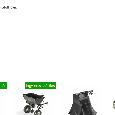
látott ülés
ítás
Ingyenes szállítás