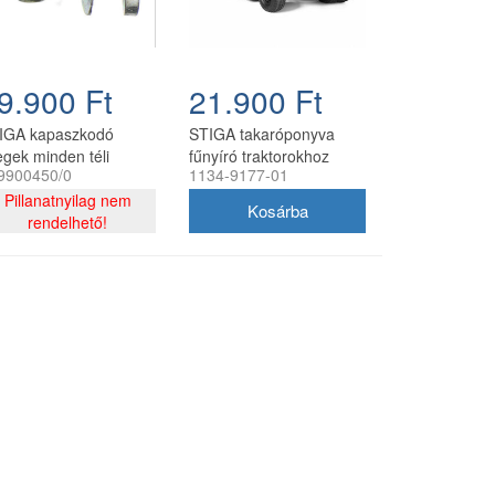
9.900 Ft
21.900 Ft
IGA kapaszkodó
STIGA takaróponyva
egek minden téli
fűnyíró traktorokhoz
9900450/0
1134-9177-01
rékhez
Pillanatnyilag nem
rendelhető!