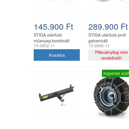
145.900 Ft
289.900 Ft
STIGA utánfutó
STIGA utánfutó profi
műanyag kombinált
galvanizált
13-0952-11
13-3906-11
Pillanatnyilag nem
rendelhető!
Ingyenes száll