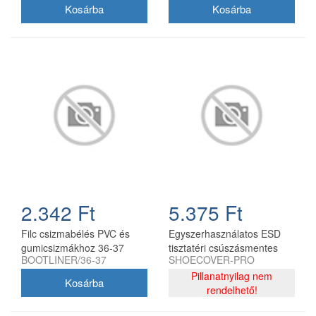
2.342 Ft
5.375 Ft
Filc csizmabélés PVC és
Egyszerhasználatos ESD
gumicsizmákhoz 36-37
tisztatéri csúszásmentes
BOOTLINER/36-37
SHOECOVER-PRO
cipővédő, kék, 100
db/csomag
Pillanatnyilag nem
rendelhető!