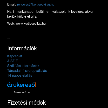
Email:
rendeles@kertigepvilag.hu
Ha 1 munkanapon belül nem válaszolunk levelére, akkor
kérjük küldje el újra!
Web: www.kertigepvilag.hu
...
Információk
Kapcsolat
A.SZ.F.
Szállítási információk
Társadalmi szerepvállalás
14 napos elállás
Árukereső.hu
Fizetési módok