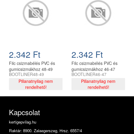
2.342 Ft
2.342 Ft
Filc csizmabélés PVC és
Filc csizmabélés PVC és
gumicsizmákhoz 48-49
gumicsizmákhoz 46-47
BOOTLINER48-49
BOOTLINER46-47
Pillanatnyilag nem
Pillanatnyilag nem
rendelhető!
rendelhető!
Kapcsolat
kertigepvilag.hu
Raktár: 8900. Zalaegerszeg, Hrsz. 6557/4