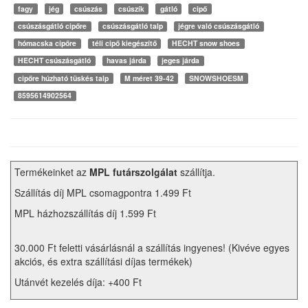
fagy
jég
csúszás
csúszík
gátló
cipő
csúszásgátló cipőre
csúszásgátló talp
jégre való csúszásgátló
hómacska cipőre
téli cipő kiegészítő
HECHT snow shoes
HECHT csúszásgátló
havas járda
jeges járda
cipőre húzható tüskés talp
M méret 39-42
SNOWSHOESM
8595614902564
Termékeinket az
MPL futárszolgálat
szállítja.
Szállítás díj MPL csomagpontra 1.499 Ft
MPL házhozszállítás díj 1.599 Ft
30.000 Ft feletti vásárlásnál a szállítás ingyenes! (Kivéve egyes
akciós, és extra szállítási díjas termékek)
Utánvét kezelés díja: +400 Ft