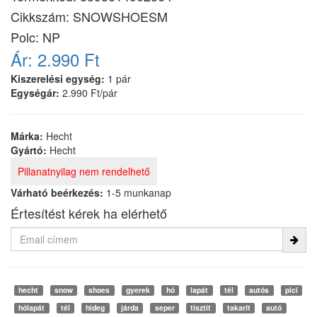
Cikkszám:
SNOWSHOESM
Polc: NP
Ár:
2.990 Ft
Kiszerelési egység:
1 pár
Egységár:
2.990 Ft/pár
Márka:
Hecht
Gyártó:
Hecht
Pillanatnyilag nem rendelhető
Várható beérkezés:
1-5 munkanap
Értesítést kérek ha elérhető
hecht
snow
shoes
gyerek
hó
lapát
tél
autós
pici
hólapát
tél
hideg
járda
seper
tisztít
takarít
autó