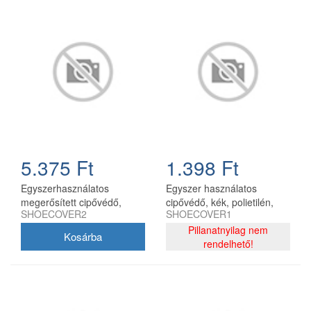
5.375 Ft
1.398 Ft
Egyszerhasználatos
Egyszer használatos
megerősített cipővédő,
cipővédő, kék, polietilén,
SHOECOVER2
SHOECOVER1
fehér-kék, 50 db/csomag
100 db/csomag
Pillanatnyilag nem
rendelhető!