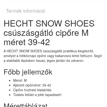
Termék információ
HECHT SNOW SHOES
csúszásgátló cipőre M
méret 39-42
A HECHT SNOW SHOES csúszásgátló praktikus kiegészítő,
amelyet a hétköznapi cipőre vagy bakancsra lehet felhúzni. Segít
a stabilabb lépésben havas, jeges járdán és udvaron.
Főbb jellemzők
Méret: M
Ajánlott cipőméret: 39-42
Cipőre húzható kialakítás
Tüskés felület a jobb tapadásért
Mérettáblázat