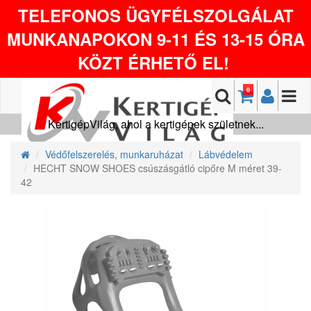
TELEFONOS ÜGYFÉLSZOLGÁLAT
MUNKANAPOKON 9-11 ÉS 13-15 ÓRA
KÖZT ÉRHETŐ EL!
0
KertigépVilág, ahol a kertigépek születnek...
Védőfelszerelés, munkaruházat
Lábvédelem
HECHT SNOW SHOES csúszásgátló cipőre M méret 39-
42