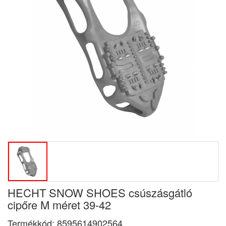
HECHT SNOW SHOES csúszásgátló
cipőre M méret 39-42
Termékkód:
8595614902564