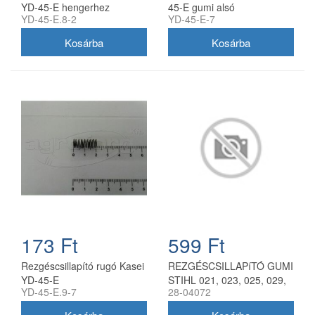
YD-45-E hengerhez
45-E gumi alsó
YD-45-E.8-2
YD-45-E-7
173 Ft
599 Ft
Rezgéscsillapító rugó Kasei
REZGÉSCSILLAPíTÓ GUMI
YD-45-E
STIHL 021, 023, 025, 029,
YD-45-E.9-7
28-04072
039 11237909900
FARMERTEC