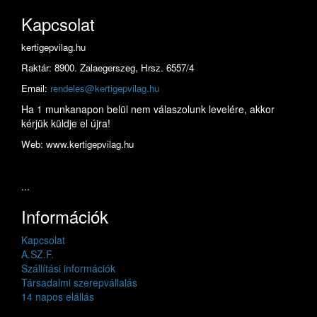
Kapcsolat
kertigepvilag.hu
Raktár: 8900. Zalaegerszeg, Hrsz. 6557/4
Email:
rendeles@kertigepvilag.hu
Ha 1 munkanapon belül nem válaszolunk levelére, akkor
kérjük küldje el újra!
Web: www.kertigepvilag.hu
...
Információk
Kapcsolat
A.SZ.F.
Szállítási információk
Társadalmi szerepvállalás
14 napos elállás