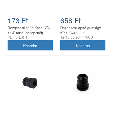
173 Ft
658 Ft
Rezgéscsillapító Kasei YD-
Rezgéscsillapító gumiágy
45-E tartó (hengernél)
Kínai G-4500 5
YD-45-E.8-1
12-10.00.904-1/5CS
darab/garnitúra utángyártott