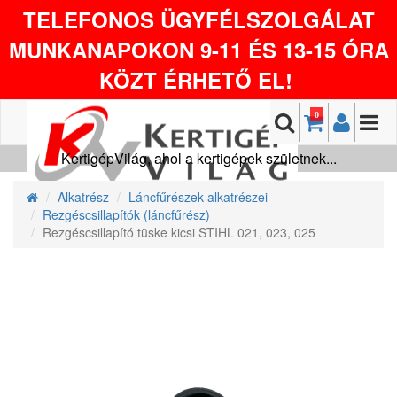
TELEFONOS ÜGYFÉLSZOLGÁLAT
MUNKANAPOKON 9-11 ÉS 13-15 ÓRA
KÖZT ÉRHETŐ EL!
0
KertigépVilág, ahol a kertigépek születnek...
Alkatrész
Láncfűrészek alkatrészei
Rezgéscsillapítók (láncfűrész)
Rezgéscsillapító tüske kicsi STIHL 021, 023, 025