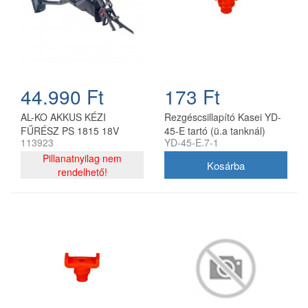
44.990 Ft
173 Ft
AL-KO AKKUS KÉZI
Rezgéscsillapító Kasei YD-
FŰRÉSZ PS 1815 18V
45-E tartó (ü.a tanknál)
113923
YD-45-E.7-1
Pillanatnyilag nem
rendelhető!