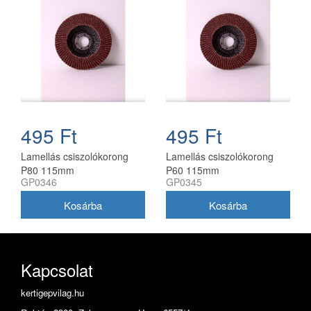
495 Ft
495 Ft
Lamellás csiszolókorong
Lamellás csiszolókorong
P80 115mm
P60 115mm
GP0346
GP0345
Kapcsolat
kertigepvilag.hu