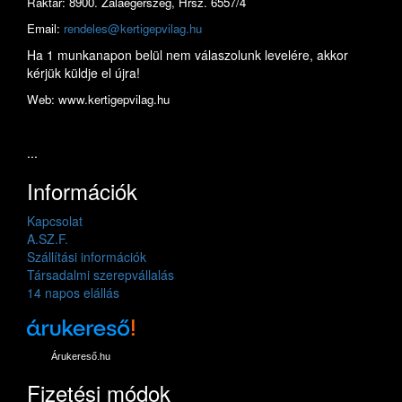
Raktár: 8900. Zalaegerszeg, Hrsz. 6557/4
Email:
rendeles@kertigepvilag.hu
Ha 1 munkanapon belül nem válaszolunk levelére, akkor
kérjük küldje el újra!
Web: www.kertigepvilag.hu
...
Információk
Kapcsolat
A.SZ.F.
Szállítási információk
Társadalmi szerepvállalás
14 napos elállás
Árukereső.hu
Fizetési módok