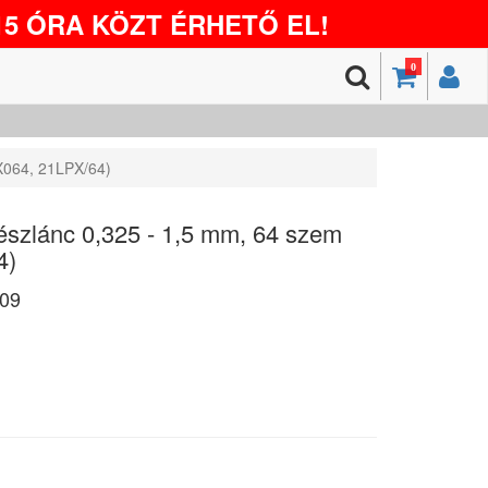
5 ÓRA KÖZT ÉRHETŐ EL!
0
X064, 21LPX/64)
észlánc 0,325 - 1,5 mm, 64 szem
4)
09