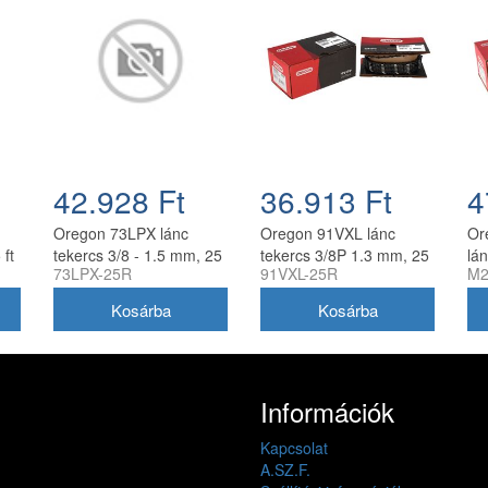
42.928 Ft
36.913 Ft
4
Oregon 73LPX lánc
Oregon 91VXL lánc
Or
 ft
tekercs 3/8 - 1.5 mm, 25
tekercs 3/8P 1.3 mm, 25
lán
73LPX-25R
91VXL-25R
M2
ft, 410 szem
ft, 410 szem
1.
Információk
Kapcsolat
A.SZ.F.