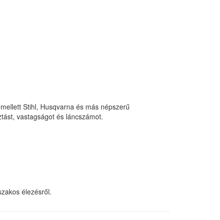
s mellett Stihl, Husqvarna és más népszerű
ztást, vastagságot és láncszámot.
zakos élezésről.