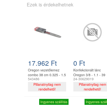
Ezek is érdekelhetnek
17.962 Ft
0 Ft
Oregon vezetőlemez
Konfekcionált lánc
combo 38 cm 0.325 - 1.5
Oregon 3/8 - 1.1 - 39
543486
24-30629019
mm 64 szem 2 db
szemes - PPX 270, P
21BPX lánccal
Pillanatnyilag nem
250
Pillanatnyilag nem
rendelhető!
rendelhető!
Ingyenes szállítás
Ingyenes száll