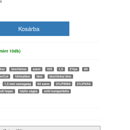
m
mint 10db)
ész
láncfűrész
szem
325
1,5
21lpx
64
erCut
fűrészlánc
lánc
láncfűrész lánc
1,5 mm vastagság
64 szem
21LPX064
21LPX/64
rofi faipar
tűzifa vágás
stihl kompatibilis