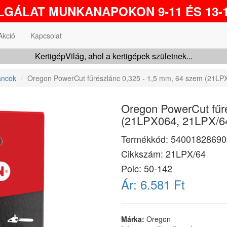
GÁLAT MUNKANAPOKON 9-11 ÉS 13-1
Akció
Kapcsolat
KertigépVilág, ahol a kertigépek születnek...
áncok
Oregon PowerCut fűrészlánc 0,325 - 1,5 mm, 64 szem (21LP
Oregon PowerCut fűr
(21LPX064, 21LPX/6
Termékkód:
54001828690
Cikkszám:
21LPX/64
Polc: 50-142
Ár:
6.581 Ft
Márka:
Oregon