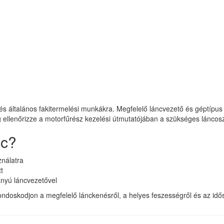
a és általános fakitermelési munkákra. Megfelelő láncvezető és géptípu
g ellenőrizze a motorfűrész kezelési útmutatójában a szükséges láncos
nc?
nálatra
t
ányú láncvezetővel
doskodjon a megfelelő lánckenésről, a helyes feszességről és az idős