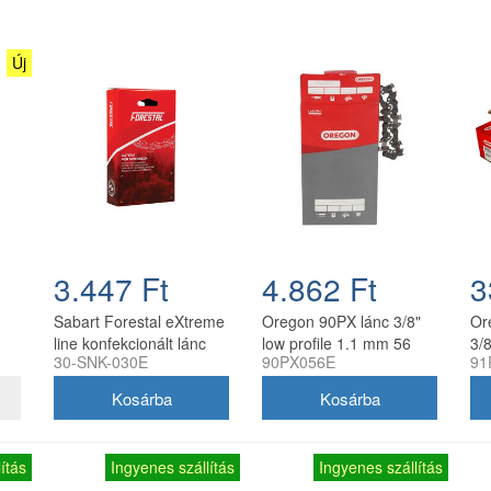
Új
3.447 Ft
4.862 Ft
3
Sabart Forestal eXtreme
Oregon 90PX lánc 3/8"
Or
line konfekcionált lánc
low profile 1.1 mm 56
3/
30-SNK-030E
90PX056E
91
PH
1/4 1.1 30 szemes
szem
sz
akkumulátoros és kézi
fűrészekhez
ítás
Ingyenes szállítás
Ingyenes szállítás