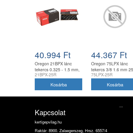
40.994 Ft
44.367 Ft
Oregon 21BPX lánc
Oregon 75LPX lánc
tekercs 0.325 - 1.5 mm,
tekercs 3/8 1.6 mm 25
21BPX-25R
75LPX-25R
25 ft, 460 szem
410 szem
...
Kapcsolat
kertigepvilag.hu
Raktár: 8900. Zalaegerszeg, Hrsz. 6557/4