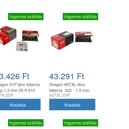
Ingyenes szállítás
Ingyenes szállítás
3.426 Ft
43.291 Ft
egon 91P lánc tekercs
Oregon 95TXL lánc
8p 1,3 mm 25 ft 410
tekercs .325 - 1.3 mm,
PX-25R
95TXL-25R
em
25 ft, 460 szem
Ingyenes szállítás
Ingyenes szállítás