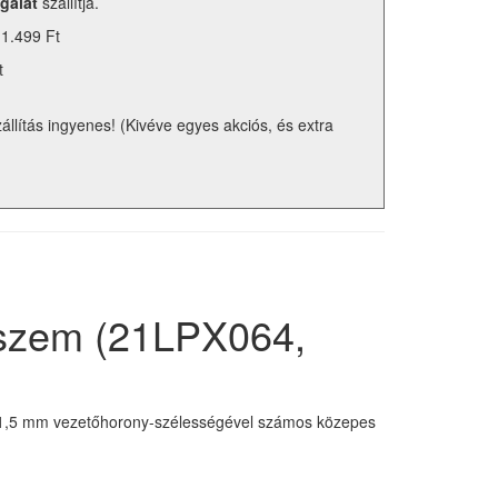
gálat
szállítja.
 1.499 Ft
t
zállítás ingyenes! (Kivéve egyes akciós, és extra
 szem (21LPX064,
és 1,5 mm vezetőhorony-szélességével számos közepes