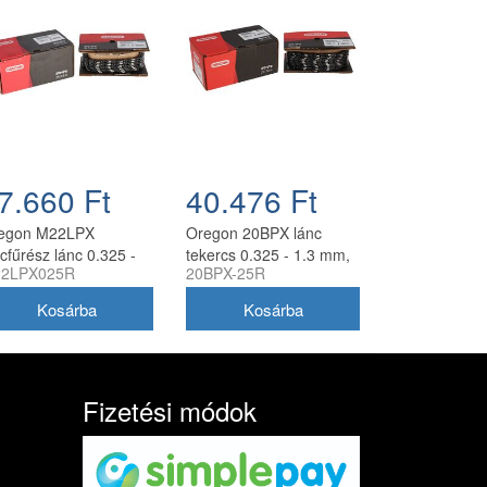
7.660 Ft
40.476 Ft
egon M22LPX
Oregon 20BPX lánc
cfűrész lánc 0.325 -
tekercs 0.325 - 1.3 mm,
2LPX025R
20BPX-25R
6 mm, 7.6 m tekercs
25 ft
Fizetési módok