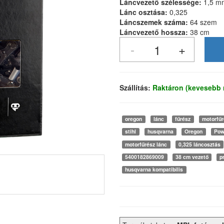
Láncvezető szélessége:
1,5 m
Lánc osztása:
0,325
Láncszemek száma:
64 szem
Láncvezető hossza:
38 cm
Szállítás:
Raktáron (kevesebb 
oregon
lánc
fűrész
motorfűr
stihl
husqvarna
Oregon
Pow
motorfűrész lánc
0,325 láncosztás
5400182869009
38 cm vezető
p
husqvarna kompatibilis