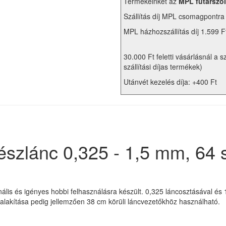
Termékeinket az
MPL futárszol
Szállítás díj MPL csomagpontra
MPL házhozszállítás díj 1.599 F
30.000 Ft feletti vásárlásnál a s
szállítási díjas termékek)
Utánvét kezelés díja: +400 Ft
észlánc 0,325 - 1,5 mm, 64
lis és igényes hobbi felhasználásra készült. 0,325 láncosztásával 
ialakítása pedig jellemzően 38 cm körüli láncvezetőkhöz használható.