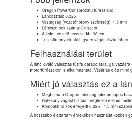
Oregon PowerCut sorozatú fűrészlánc
Láncosztás: 0,325
Vastagság (vezetőhorony szélesség): 1,5 mm
Láncszemek száma: 64 szem
Ajánlott vezető hossza: kb. 38 cm
Teljesítményorientált, gyors vágás tiszta fában
Felhasználási terület
A lánc kiváló választás tűzifa darabolásra, gallyazásr
motorfűrészeken is alkalmazható. Vásárlás előtt mindi
Miért jó választás ez a lá
Megbízható Oregon minőség mindennapos hasz
Hatékony vágást biztosít megfelelő élezés mellet
Kompatibilis sok elterjedt 0,325 - 1,5 mm szabv
A hosszabb élettartam érdekében használat közben gon