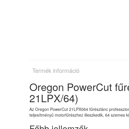
Termék információ
Oregon PowerCut fűr
21LPX/64)
Az Oregon PowerCut 21LPX064 fűrészlánc professzioná
teljesítményű motorfűrészhez illeszkedik, 64 szemes k
Főbb jellemzők