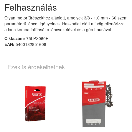
Felhasználás
Olyan motorfűrészekhez ajánlott, amelyek 3/8 - 1.6 mm - 60 szem
paraméterű láncot igényelnek. Használat előtt mindig ellenőrizze
a lánc kompatibilitását a láncvezetővel és a gép típusával.
Cikkszám:
75LPX060E
EAN:
5400182851608
Ezek is érdekelhetnek