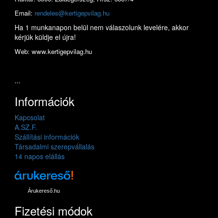
Email:
rendeles@kertigepvilag.hu
Ha 1 munkanapon belül nem válaszolunk levelére, akkor
kérjük küldje el újra!
Web: www.kertigepvilag.hu
...
Információk
Kapcsolat
A.SZ.F.
Szállítási információk
Társadalmi szerepvállalás
14 napos elállás
Árukereső.hu
Fizetési módok