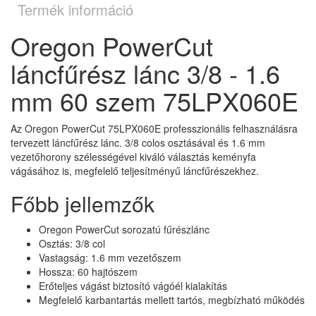
Termék információ
Oregon PowerCut
láncfűrész lánc 3/8 - 1.6
mm 60 szem 75LPX060E
Az Oregon PowerCut 75LPX060E professzionális felhasználásra
tervezett láncfűrész lánc. 3/8 colos osztásával és 1.6 mm
vezetőhorony szélességével kiváló választás keményfa
vágásához is, megfelelő teljesítményű láncfűrészekhez.
Főbb jellemzők
Oregon PowerCut sorozatú fűrészlánc
Osztás: 3/8 col
Vastagság: 1.6 mm vezetőszem
Hossza: 60 hajtószem
Erőteljes vágást biztosító vágóél kialakítás
Megfelelő karbantartás mellett tartós, megbízható működés