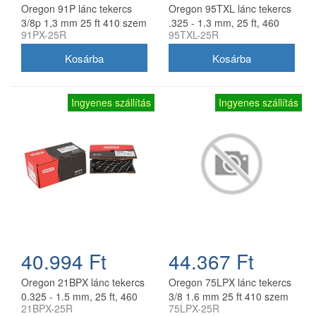
Oregon 91P lánc tekercs
Oregon 95TXL lánc tekercs
3/8p 1,3 mm 25 ft 410 szem
.325 - 1.3 mm, 25 ft, 460
91PX-25R
95TXL-25R
szem
Ingyenes szállítás
Ingyenes szállítás
40.994 Ft
44.367 Ft
Oregon 21BPX lánc tekercs
Oregon 75LPX lánc tekercs
0.325 - 1.5 mm, 25 ft, 460
3/8 1.6 mm 25 ft 410 szem
21BPX-25R
75LPX-25R
szem