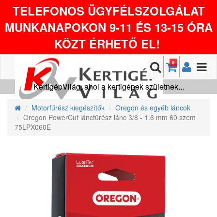
TELEFONOS ÜGYFÉLSZOLGÁLAT
MUNKANAPOKON 9-11 ÉS 13-15 ÓRA
KÖZT ÉRHETŐ EL!
0
KertigépVilág, ahol a kertigépek születnek...
Motorfűrész kiegészítők
Oregon és egyéb láncok
Oregon PowerCut láncfűrész lánc 3/8 - 1.6 mm 60 szem
75LPX060E