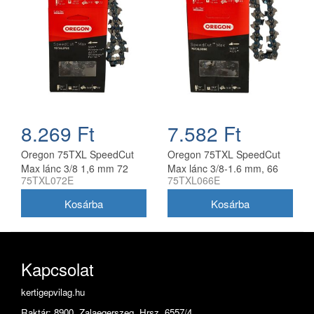
8.269 Ft
7.582 Ft
Oregon 75TXL SpeedCut
Oregon 75TXL SpeedCut
Max lánc 3/8 1,6 mm 72
Max lánc 3/8-1.6 mm, 66
75TXL072E
75TXL066E
szem
szem
Kapcsolat
kertigepvilag.hu
Raktár: 8900. Zalaegerszeg, Hrsz. 6557/4