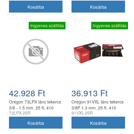
Ingyenes szállítás
Ingyenes szállítás
42.928 Ft
36.913 Ft
Oregon 73LPX lánc tekercs
Oregon 91VXL lánc tekercs
3/8 - 1.5 mm, 25 ft, 410
3/8P 1.3 mm, 25 ft, 410
73LPX-25R
91VXL-25R
szem
szem