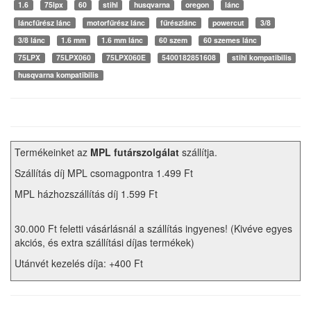
1.6
75lpx
60
stihl
husqvarna
oregon
lánc
láncfűrész lánc
motorfűrész lánc
fűrészlánc
powercut
3/8
3/8 lánc
1.6 mm
1.6 mm lánc
60 szem
60 szemes lánc
75LPX
75LPX060
75LPX060E
5400182851608
stihl kompatibilis
husqvarna kompatibilis
Termékeinket az
MPL futárszolgálat
szállítja.
Szállítás díj MPL csomagpontra 1.499 Ft
MPL házhozszállítás díj 1.599 Ft
30.000 Ft feletti vásárlásnál a szállítás ingyenes! (Kivéve egyes
akciós, és extra szállítási díjas termékek)
Utánvét kezelés díja: +400 Ft