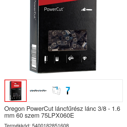
Oregon PowerCut láncfűrész lánc 3/8 - 1.6
mm 60 szem 75LPX060E
Termékkód:
5400182851608