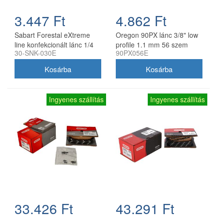
3.447 Ft
4.862 Ft
Sabart Forestal eXtreme
Oregon 90PX lánc 3/8" low
line konfekcionált lánc 1/4
profile 1.1 mm 56 szem
30-SNK-030E
90PX056E
1.1 30 szemes
akkumulátoros és kézi
fűrészekhez
Ingyenes szállítás
Ingyenes szállítás
33.426 Ft
43.291 Ft