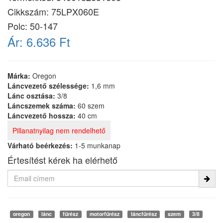
Cikkszám:
75LPX060E
Polc: 50-147
Ár:
6.636 Ft
Márka:
Oregon
Láncvezető szélessége:
1,6 mm
Lánc osztása:
3/8
Láncszemek száma:
60 szem
Láncvezető hossza:
40 cm
Pillanatnyilag nem rendelhető
Várható beérkezés:
1-5 munkanap
Értesítést kérek ha elérhető
oregon
lánc
fűrész
motorfűrész
láncfűrész
szem
3/8