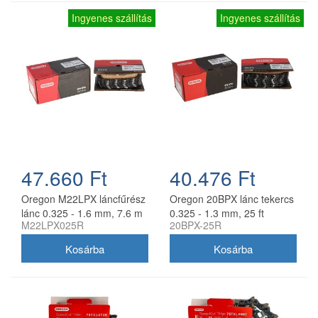
Ingyenes szállítás
Ingyenes szállítás
47.660 Ft
40.476 Ft
Oregon M22LPX láncfűrész
Oregon 20BPX lánc tekercs
lánc 0.325 - 1.6 mm, 7.6 m
0.325 - 1.3 mm, 25 ft
M22LPX025R
20BPX-25R
tekercs