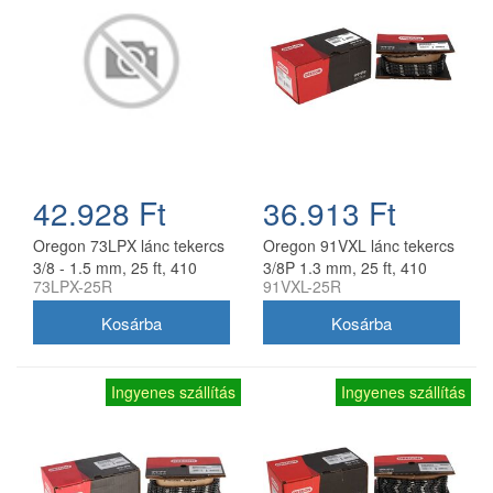
42.928 Ft
36.913 Ft
Oregon 73LPX lánc tekercs
Oregon 91VXL lánc tekercs
3/8 - 1.5 mm, 25 ft, 410
3/8P 1.3 mm, 25 ft, 410
73LPX-25R
91VXL-25R
szem
szem
Ingyenes szállítás
Ingyenes szállítás