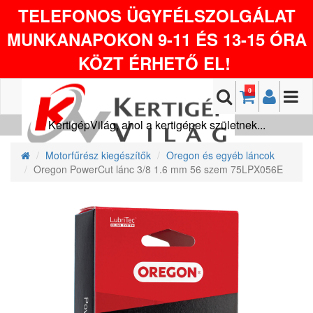
TELEFONOS ÜGYFÉLSZOLGÁLAT
MUNKANAPOKON 9-11 ÉS 13-15 ÓRA
KÖZT ÉRHETŐ EL!
0
KertigépVilág, ahol a kertigépek születnek...
Motorfűrész kiegészítők
Oregon és egyéb láncok
Oregon PowerCut lánc 3/8 1.6 mm 56 szem 75LPX056E