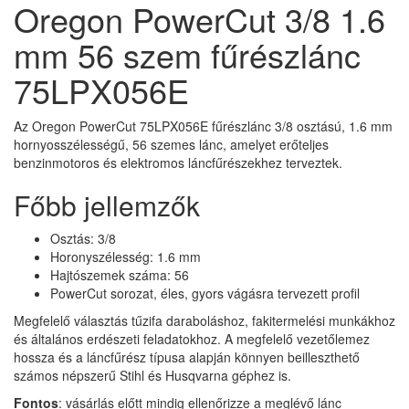
Oregon PowerCut 3/8 1.6
mm 56 szem fűrészlánc
75LPX056E
Az Oregon PowerCut 75LPX056E fűrészlánc 3/8 osztású, 1.6 mm
hornyosszélességű, 56 szemes lánc, amelyet erőteljes
benzinmotoros és elektromos láncfűrészekhez terveztek.
Főbb jellemzők
Osztás: 3/8
Horonyszélesség: 1.6 mm
Hajtószemek száma: 56
PowerCut sorozat, éles, gyors vágásra tervezett profil
Megfelelő választás tűzifa daraboláshoz, fakitermelési munkákhoz
és általános erdészeti feladatokhoz. A megfelelő vezetőlemez
hossza és a láncfűrész típusa alapján könnyen beilleszthető
számos népszerű Stihl és Husqvarna géphez is.
Fontos
: vásárlás előtt mindig ellenőrizze a meglévő lánc