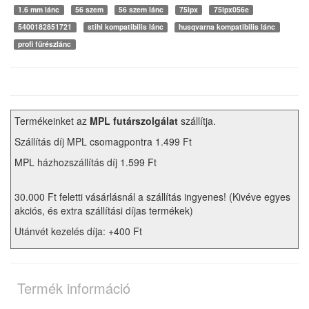
1.6 mm lánc
56 szem
56 szem lánc
75lpx
75lpx056e
5400182851721
stihl kompatibilis lánc
husqvarna kompatibilis lánc
profi fűrészlánc
Termékeinket az
MPL futárszolgálat
szállítja.
Szállítás díj MPL csomagpontra 1.499 Ft
MPL házhozszállítás díj 1.599 Ft
30.000 Ft feletti vásárlásnál a szállítás ingyenes! (Kivéve egyes
akciós, és extra szállítási díjas termékek)
Utánvét kezelés díja: +400 Ft
Termék információ