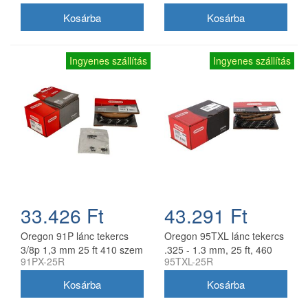
akkumulátoros és kézi
fűrészekhez
Ingyenes szállítás
Ingyenes szállítás
33.426 Ft
43.291 Ft
Oregon 91P lánc tekercs
Oregon 95TXL lánc tekercs
3/8p 1,3 mm 25 ft 410 szem
.325 - 1.3 mm, 25 ft, 460
91PX-25R
95TXL-25R
szem