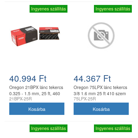
Ingyenes szállítás
Ingyenes szállítás
40.994 Ft
44.367 Ft
Oregon 21BPX lánc tekercs
Oregon 75LPX lánc tekercs
0.325 - 1.5 mm, 25 ft, 460
3/8 1.6 mm 25 ft 410 szem
21BPX-25R
75LPX-25R
szem
Ingyenes szállítás
Ingyenes szállítás