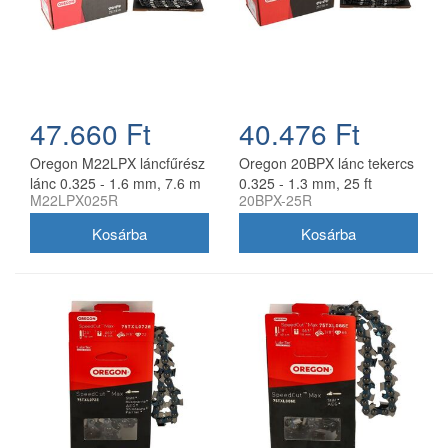
47.660 Ft
40.476 Ft
Oregon M22LPX láncfűrész
Oregon 20BPX lánc tekercs
lánc 0.325 - 1.6 mm, 7.6 m
0.325 - 1.3 mm, 25 ft
M22LPX025R
20BPX-25R
tekercs