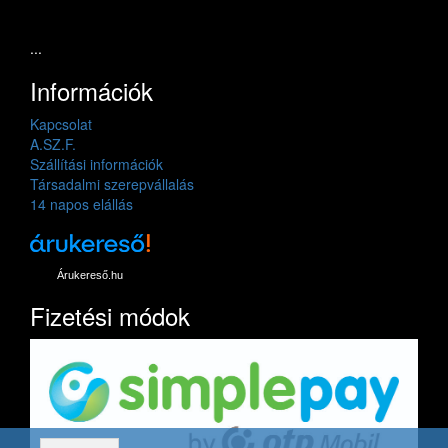
...
Információk
Kapcsolat
A.SZ.F.
Szállítási információk
Társadalmi szerepvállalás
14 napos elállás
Árukereső.hu
Fizetési módok