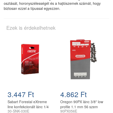
osztását, horonyszélességét és a hajtószemek számát, hogy
biztosan ezzel a típussal egyezzen.
Ezek is érdekelhetnek
3.447 Ft
4.862 Ft
Sabart Forestal eXtreme
Oregon 90PX lánc 3/8" low
line konfekcionált lánc 1/4
profile 1.1 mm 56 szem
30-SNK-030E
90PX056E
1.1 30 szemes