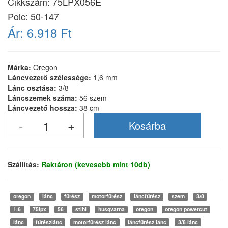
Cikkszám:
75LPX056E
Polc: 50-147
Ár:
6.918 Ft
Márka:
Oregon
Láncvezető szélessége:
1,6 mm
Lánc osztása:
3/8
Láncszemek száma:
56 szem
Láncvezető hossza:
38 cm
Szállítás:
Raktáron (kevesebb mint 10db)
oregon
lánc
fűrész
motorfűrész
láncfűrész
szem
3/8
1.6
75lpx
56
stihl
husqvarna
oregon
oregon powercut
lánc
fűrészlánc
motorfűrész lánc
láncfűrész lánc
3/8 lánc