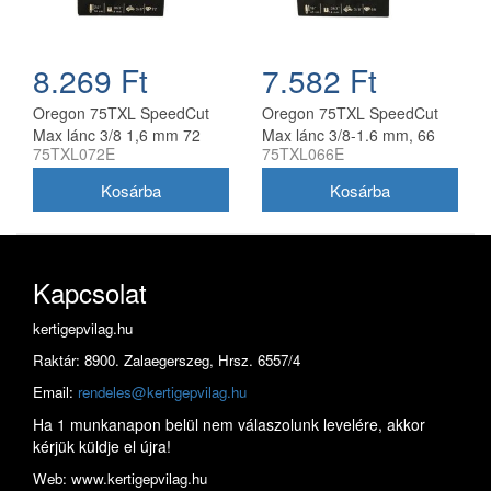
8.269 Ft
7.582 Ft
Oregon 75TXL SpeedCut
Oregon 75TXL SpeedCut
Max lánc 3/8 1,6 mm 72
Max lánc 3/8-1.6 mm, 66
75TXL072E
75TXL066E
szem
szem
Kapcsolat
kertigepvilag.hu
Raktár: 8900. Zalaegerszeg, Hrsz. 6557/4
Email:
rendeles@kertigepvilag.hu
Ha 1 munkanapon belül nem válaszolunk levelére, akkor
kérjük küldje el újra!
Web: www.kertigepvilag.hu