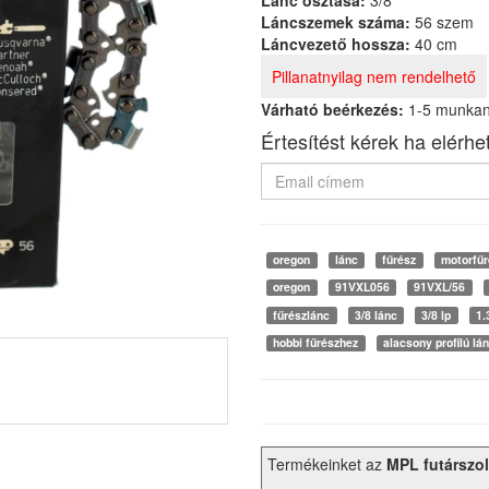
Lánc osztása:
3/8
Láncszemek száma:
56 szem
Láncvezető hossza:
40 cm
Pillanatnyilag nem rendelhető
Várható beérkezés:
1-5 munka
Értesítést kérek ha elérhe
oregon
lánc
fűrész
motorfűr
oregon
91VXL056
91VXL/56
fűrészlánc
3/8 lánc
3/8 lp
1
hobbi fűrészhez
alacsony profilú lá
Termékeinket az
MPL futárszol