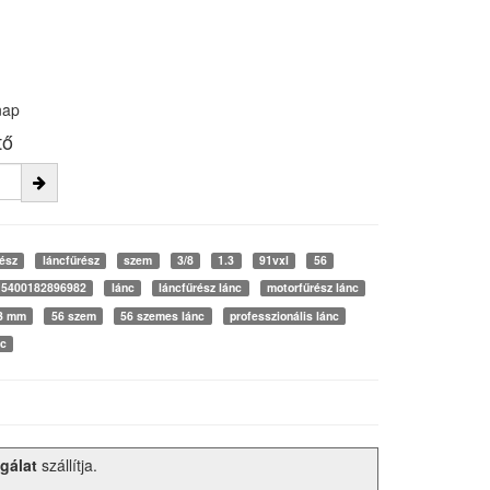
nap
tő
ész
láncfűrész
szem
3/8
1.3
91vxl
56
5400182896982
lánc
láncfűrész lánc
motorfűrész lánc
.3 mm
56 szem
56 szemes lánc
professzionális lánc
nc
gálat
szállítja.