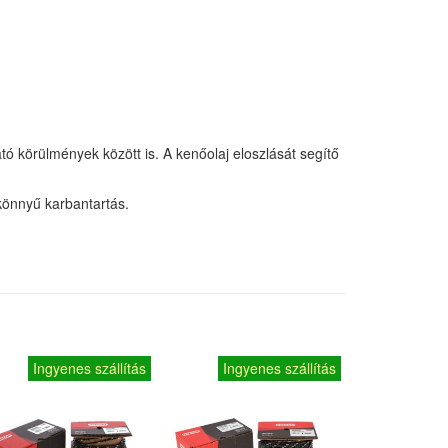
tó körülmények között is. A kenőolaj eloszlását segítő
 könnyű karbantartás.
Ingyenes szállítás
Ingyenes szállítás