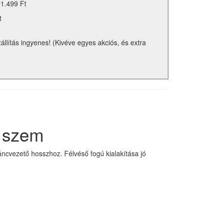
 1.499 Ft
t
zállítás ingyenes! (Kivéve egyes akciós, és extra
6 szem
ncvezető hosszhoz. Félvéső fogú kialakítása jó