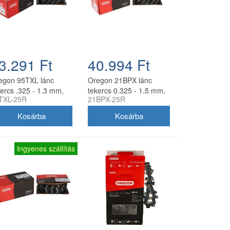
3.291 Ft
40.994 Ft
egon 95TXL lánc
Oregon 21BPX lánc
kercs .325 - 1.3 mm,
tekercs 0.325 - 1.5 mm,
TXL-25R
21BPX-25R
 ft, 460 szem
25 ft, 460 szem
Ingyenes szállítás