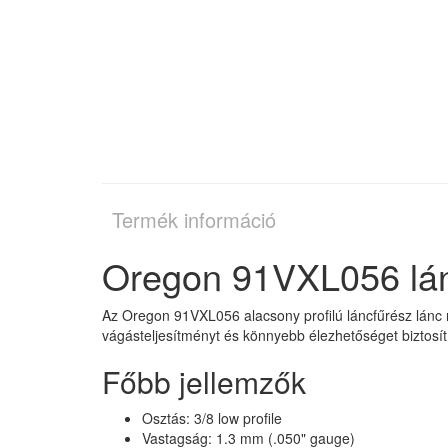
Termék információ
Oregon 91VXL056 lán
Az Oregon 91VXL056 alacsony profilú láncfűrész lánc 
vágásteljesítményt és könnyebb élezhetőséget biztosít
Főbb jellemzők
Osztás: 3/8 low profile
Vastagság: 1.3 mm (.050" gauge)