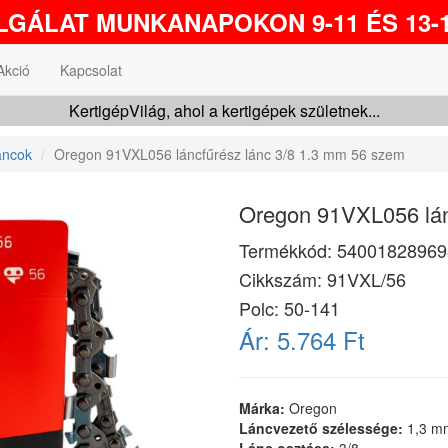
GÁLAT MUNKANAPOKON 9-11 ÉS 13-1
Akció
Kapcsolat
KertigépVilág, ahol a kertigépek születnek...
áncok
Oregon 91VXL056 láncfűrész lánc 3/8 1.3 mm 56 szem
Oregon 91VXL056 lán
Termékkód:
54001828969
Cikkszám:
91VXL/56
Polc: 50-141
Ár:
5.764 Ft
Márka:
Oregon
Láncvezető szélessége:
1,3 m