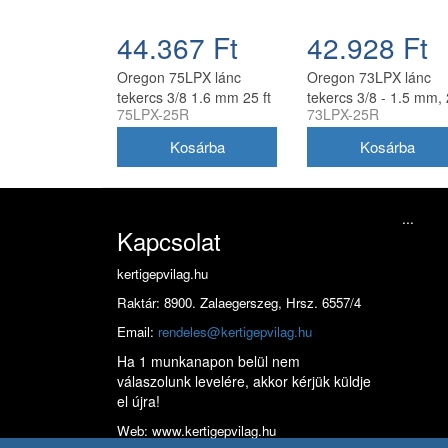
44.367 Ft
42.928 Ft
Oregon 75LPX lánc
Oregon 73LPX lánc
tekercs 3/8 1.6 mm 25 ft
tekercs 3/8 - 1.5 mm,
75LPX-25R
73LPX-25R
410 szem
ft, 410 szem
...
Kapcsolat
kertigepvilag.hu
Raktár: 8900. Zalaegerszeg, Hrsz. 6557/4
Email:
rendeles@kertigepvilag.hu
Ha 1 munkanapon belül nem
válaszolunk levelére, akkor kérjük küldje
el újra!
Web: www.kertigepvilag.hu