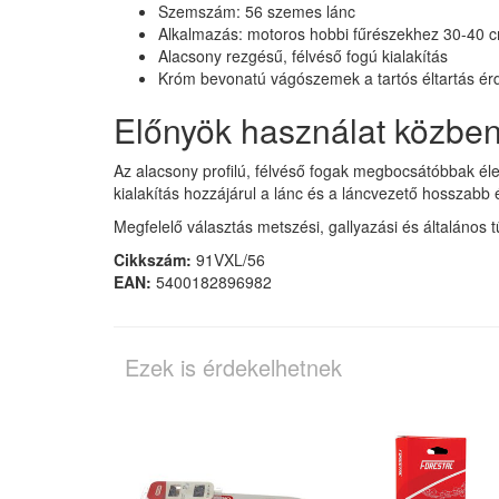
Szemszám: 56 szemes lánc
Alkalmazás: motoros hobbi fűrészekhez 30-40 
Alacsony rezgésű, félvéső fogú kialakítás
Króm bevonatú vágószemek a tartós éltartás é
Előnyök használat közbe
Az alacsony profilú, félvéső fogak megbocsátóbbak élez
kialakítás hozzájárul a lánc és a láncvezető hosszabb 
Megfelelő választás metszési, gallyazási és általános t
Cikkszám:
91VXL/56
EAN:
5400182896982
Ezek is érdekelhetnek