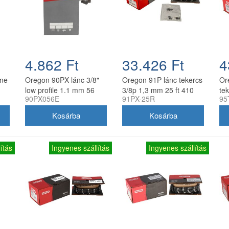
4.862 Ft
33.426 Ft
4
eme
Oregon 90PX lánc 3/8"
Oregon 91P lánc tekercs
Or
low profile 1.1 mm 56
3/8p 1,3 mm 25 ft 410
te
90PX056E
91PX-25R
95
szem
szem
25
ítás
Ingyenes szállítás
Ingyenes szállítás