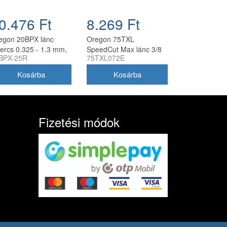
0.476 Ft
8.269 Ft
egon 20BPX lánc
Oregon 75TXL
kercs 0.325 - 1.3 mm,
SpeedCut Max lánc 3/8
BPX-25R
75TXL072E
ft
1,6 mm 72 szem
Fizetési módok