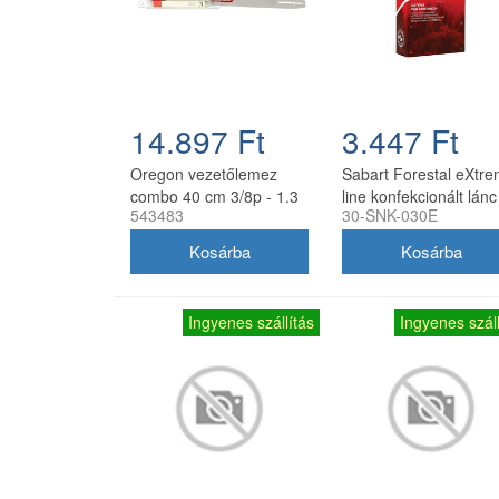
14.897 Ft
3.447 Ft
Oregon vezetőlemez
Sabart Forestal eXtr
combo 40 cm 3/8p - 1.3
line konfekcionált lánc
543483
30-SNK-030E
mm 56 szemes 2 db 91P
1/4 1.1 30 szemes
lánccal
akkumulátoros és kézi
fűrészekhez
Ingyenes szállítás
Ingyenes száll