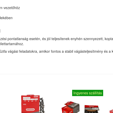
cm vezetőhöz
rdekében
n
ési pontatlanság esetén, és jól teljesítenek enyhén szennyezett, kopta
élettartamához.
űzifa vágási feladatokra, amikor fontos a stabil vágásteljesítmény és a
Ingyenes szállítás