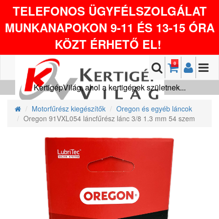
TELEFONOS ÜGYFÉLSZOLGÁLAT
MUNKANAPOKON 9-11 ÉS 13-15 ÓRA
KÖZT ÉRHETŐ EL!
0
KertigépVilág, ahol a kertigépek születnek...
Motorfűrész kiegészítők
Oregon és egyéb láncok
Oregon 91VXL054 láncfűrész lánc 3/8 1.3 mm 54 szem