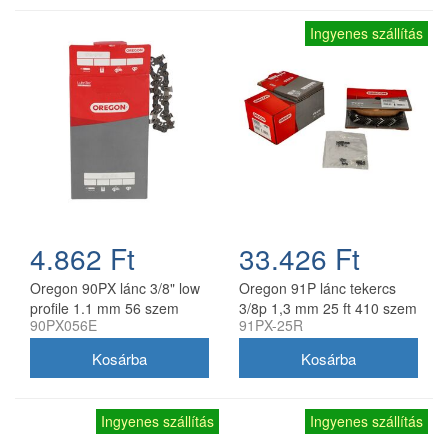
Ingyenes szállítás
4.862 Ft
33.426 Ft
Oregon 90PX lánc 3/8" low
Oregon 91P lánc tekercs
profile 1.1 mm 56 szem
3/8p 1,3 mm 25 ft 410 szem
90PX056E
91PX-25R
Ingyenes szállítás
Ingyenes szállítás