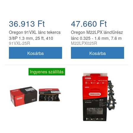
36.913 Ft
47.660 Ft
Oregon 91VXL lánc tekercs
Oregon M22LPX láncfűrész
3/8P 1.3 mm, 25 ft, 410
lánc 0.325 - 1.6 mm, 7.6 m
91VXL-25R
M22LPX025R
szem
tekercs
Ingyenes szállítás