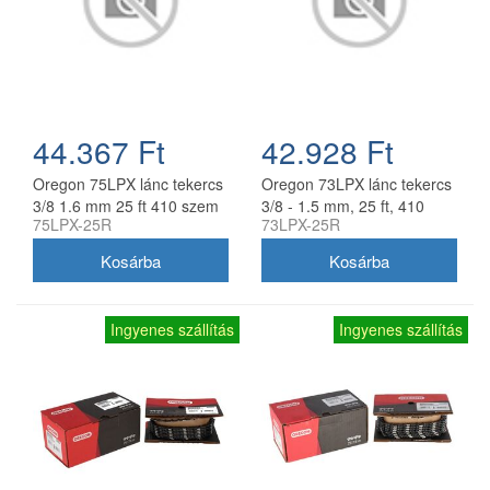
44.367 Ft
42.928 Ft
Oregon 75LPX lánc tekercs
Oregon 73LPX lánc tekercs
3/8 1.6 mm 25 ft 410 szem
3/8 - 1.5 mm, 25 ft, 410
75LPX-25R
73LPX-25R
szem
Ingyenes szállítás
Ingyenes szállítás