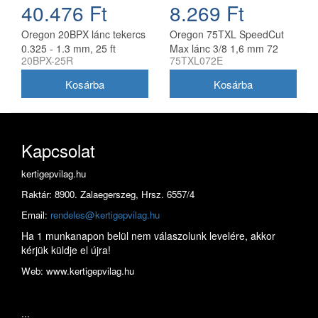
40.476 Ft
8.269 Ft
Oregon 20BPX lánc tekercs
Oregon 75TXL SpeedCut
0.325 - 1.3 mm, 25 ft
Max lánc 3/8 1,6 mm 72
20BPX-25R
75TXL072E
szem
Kapcsolat
kertigepvilag.hu
Raktár: 8900. Zalaegerszeg, Hrsz. 6557/4
Email:
rendeles@kertigepvilag.hu
Ha 1 munkanapon belül nem válaszolunk levelére, akkor
kérjük küldje el újra!
Web: www.kertigepvilag.hu
...