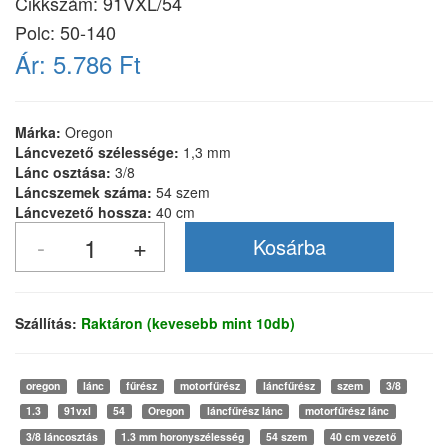
Cikkszám:
91VXL/54
Polc: 50-140
Ár:
5.786 Ft
Márka:
Oregon
Láncvezető szélessége:
1,3 mm
Lánc osztása:
3/8
Láncszemek száma:
54 szem
Láncvezető hossza:
40 cm
Szállítás:
Raktáron (kevesebb mint 10db)
oregon
lánc
fűrész
motorfűrész
láncfűrész
szem
3/8
1.3
91vxl
54
Oregon
láncfűrész lánc
motorfűrész lánc
3/8 láncosztás
1.3 mm horonyszélesség
54 szem
40 cm vezető