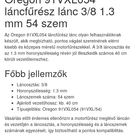
láncfűrész lánc 3/8 1.3
mm 54 szem
Az Oregon 91VXL054 láncfűrész lánc olyan felhasználóknak
készült, akik megbízható, pontos vágást szeretnének elérni
kisebb és közepes méretű motorfűrészekkel. A 3/8 láncosztás és
az 1.3 mm horonyszélesség révén jól illeszkedik számos 40 cm
körüli vezetőlemezhez.
Főbb jellemzők
Láncosztás: 3/8
Horonyszélesség: 1.3 mm
Láncszemek száma: 54 szem
Ajánlott vezetőhossz: kb. 40 cm
Típusjelölés: Oregon 91VXL054 (91VXL/54)
Vásárlás előtt érdemes ellenőrizni a motorfűrész meglévő láncán
és vezetőjén a láncosztás, a horonyszélesség és a láncszemek
számának egyezését, így biztosítható a pontos kompatibilitás.