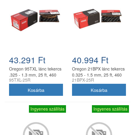
43.291 Ft
40.994 Ft
Oregon 95TXL lánc tekercs
Oregon 21BPX lánc tekercs
.325 - 1.3 mm, 25 ft, 460
0.325 - 1.5 mm, 25 ft, 460
95TXL-25R
21BPX-25R
szem
szem
Ingyenes szállítás
Ingyenes szállítás