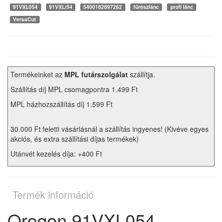
91VXL054
91VXL/54
5400182897262
fűrészlánc
profi lánc
VersaCut
Termékeinket az
MPL futárszolgálat
szállítja.
Szállítás díj MPL csomagpontra 1.499 Ft
MPL házhozszállítás díj 1.599 Ft
30.000 Ft feletti vásárlásnál a szállítás ingyenes! (Kivéve egyes
akciós, és extra szállítási díjas termékek)
Utánvét kezelés díja: +400 Ft
Termék információ
Oregon 91VXL054