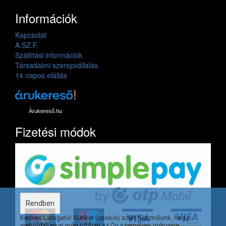
Információk
Kapcsolat
A.SZ.F.
Szállítási információk
Társadalmi szerepvállalás
14 napos elállás
Árukereső.hu
Fizetési módok
Rendben
Kedves Látogató! Sütiket (cookie) azért használunk, hogy
weboldalunkat még jobban az Ön személyes igényeire