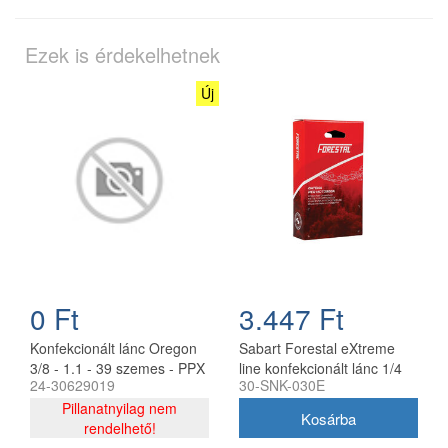
Ezek is érdekelhetnek
Új
0 Ft
3.447 Ft
Konfekcionált lánc Oregon
Sabart Forestal eXtreme
3/8 - 1.1 - 39 szemes - PPX
line konfekcionált lánc 1/4
24-30629019
30-SNK-030E
270, PPH 250
1.1 30 szemes
Pillanatnyilag nem
akkumulátoros és kézi
rendelhető!
fűrészekhez