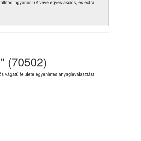
zállítás ingyenes! (Kivéve egyes akciós, és extra
" (70502)
ős vágatú felülete egyenletes anyagleválasztást