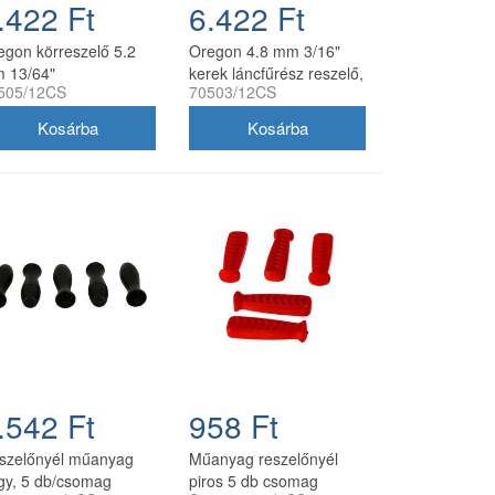
.422 Ft
6.422 Ft
egon körreszelő 5.2
Oregon 4.8 mm 3/16"
 13/64"
kerek láncfűrész reszelő,
505/12CS
70503/12CS
részlánchoz 12
12 db/doboz
/doboz
.542 Ft
958 Ft
szelőnyél műanyag
Műanyag reszelőnyél
gy, 5 db/csomag
piros 5 db csomag