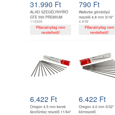
31.990 Ft
790 Ft
AL-KO SZEGÉLYNYÍRÓ
Wallorbe gömbölyű
GTE 550 PREMIUM
reszelő 4,8 mm 3/16"
112926
4.8/W
láncélezéshez
Pillanatnyilag nem
Pillanatnyilag nem
rendelhető!
rendelhető!
6.422 Ft
6.422 Ft
Oregon 4.5 mm kerek
Oregon 4.0 mm 5/32"
láncfűrész reszelő 11/64"
körreszelő