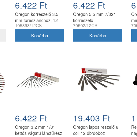
6.422 Ft
6.422 Ft
6
Oregon körreszelő 3.5
Oregon 5,5 mm 7/32"
Or
mm fűrészlánchoz, 12
körreszelő
mm
105898/12CS
70502/12CS
70
db/doboz
fűrészlánchoz, 12
fű
db/doboz
db
6.422 Ft
19.403 Ft
1
Oregon 3.2 mm 1/8"
Oregon lapos reszelő 6
Re
kettős vágatú láncfűrész
coll 12 db/doboz
na