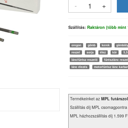
Szállítás:
Raktáron (több mint
oregon
gömb
kerek
gömböl
reszel
sorja
élez
kör
5,5
láncfűrész reszelő
fűrészlánc resze
lánc élezés
motorfűrész lánc karba
Termékeinket az
MPL futárszol
Szállítás díj MPL csomagpontra
MPL házhozszállítás díj 1.599 F