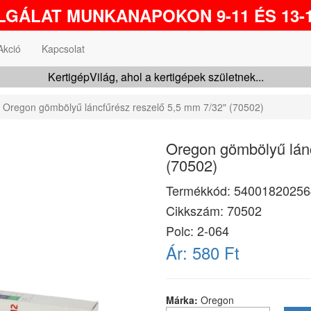
GÁLAT MUNKANAPOKON 9-11 ÉS 13-1
Akció
Kapcsolat
KertigépVilág, ahol a kertigépek születnek...
Oregon gömbölyű láncfűrész reszelő 5,5 mm 7/32" (70502)
Oregon gömbölyű lánc
(70502)
Termékkód:
54001820256
Cikkszám:
70502
Polc: 2-064
Ár:
580 Ft
Márka:
Oregon