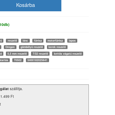
 10db)
yű
reszelő
lánc
fűrész
motorfűrész
lapos
Oregon
gömbölyű reszelő
kerek reszelő
lő
5,5 mm reszelő
7/32 reszelő
kettős vágatú reszelő
ntartás
70502
5400182025641
gálat
szállítja.
 1.499 Ft
t