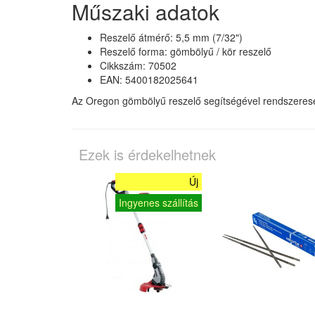
Műszaki adatok
Reszelő átmérő: 5,5 mm (7/32")
Reszelő forma: gömbölyű / kör reszelő
Cikkszám: 70502
EAN: 5400182025641
Az Oregon gömbölyű reszelő segítségével rendszerese
Ezek is érdekelhetnek
Új
Ingyenes szállítás