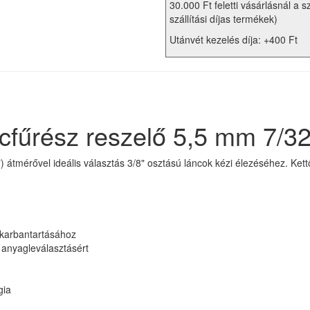
30.000 Ft feletti vásárlásnál a s
szállítási díjas termékek)
Utánvét kezelés díja: +400 Ft
fűrész reszelő 5,5 mm 7/32
átmérővel ideális választás 3/8" osztású láncok kézi élezéséhez. Kett
 karbantartásához
anyagleválasztásért
gia