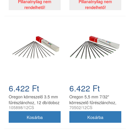
Pillanatnyilag nem
Pillanatnyilag nem
rendelhető!
rendelhető!
6.422 Ft
6.422 Ft
Oregon körreszelő 3.5 mm
Oregon 5,5 mm 7/32"
fűrészlánchoz, 12 db/doboz
körreszelő fűrészlánchoz,
105898/12CS
70502/12CS
12 db/doboz