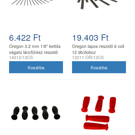
6.422 Ft
19.403 Ft
Oregon 3.2 mm 1/8" kettős
Oregon lapos reszelő 6 coll
vágatú láncfűrész reszelő
12 db/doboz
14012/12CS
12211-OR/12CS
12 db/doboz