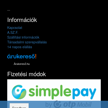
...
Információk
Kapcsolat
A.SZ.F.
Szállítási információk
Társadalmi szerepvállalás
14 napos elállás
Árukereső.hu
Fizetési módok