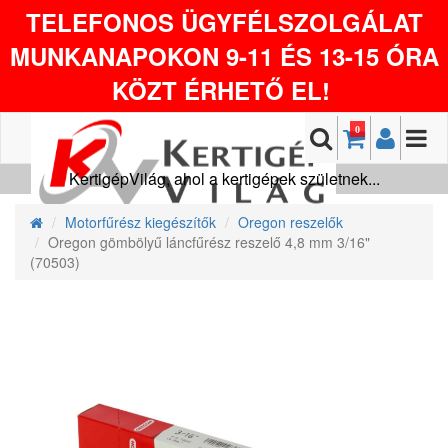
TELEFONOS ÜGYFÉLSZOLGÁLAT
MUNKANAPOKON 9-11 ÉS 13-15 ÓRA
KÖZT ÉRHETŐ EL!
0
KertigépVilág, ahol a kertigépek születnek...
Motorfűrész kiegészítők
Oregon reszelők
Oregon gömbölyű láncfűrész reszelő 4,8 mm 3/16"
(70503)