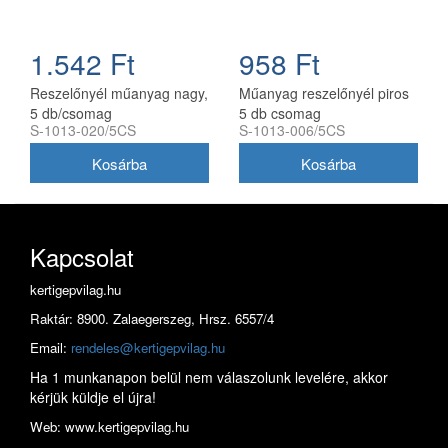
1.542 Ft
958 Ft
Reszelőnyél műanyag nagy,
Műanyag reszelőnyél piros
5 db/csomag
5 db csomag
S-1013-020/5CS
S-1013-006/5CS
Kapcsolat
kertigepvilag.hu
Raktár: 8900. Zalaegerszeg, Hrsz. 6557/4
Email:
rendeles@kertigepvilag.hu
Ha 1 munkanapon belül nem válaszolunk levelére, akkor
kérjük küldje el újra!
Web: www.kertigepvilag.hu