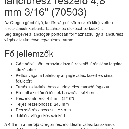
mm 3/16" (70503)
Az Oregon gömbölyű, kettős vágatú kör reszelő kifejezetten
fűrészláncok karbantartásához és élezéséhez készült.
Segítségével a láncfogak pontosan formázhatók, így a láncfűrész
vágásteljesítménye egyenletes marad.
Fő jellemzők
Gömbölyű, kör keresztmetszetű reszelő fűrészlánc fogainak
élezéséhez
Kettős vágat a hatékony anyagleválasztásért és sima
felületért
Tartós kialakítás, hosszú ideig éles maradó fogazat
Ellenáll az eltömődésnek használat közben
Reszelő átmérő: 4,8 mm (3/16")
Teljes reszelőhossz: 245 mm
Reszelő rész hossza: 155 mm
Jelölés: világoskék színkód
A 4,8 mm átmérőjű Oregon reszelő ideális választás számos