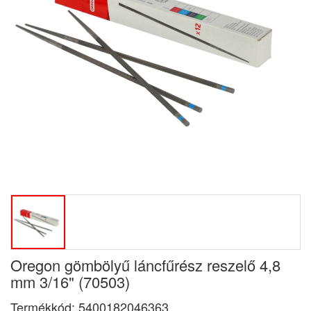
Oregon gömbölyű láncfűrész reszelő 4,8
mm 3/16" (70503)
Termékkód:
5400182046363