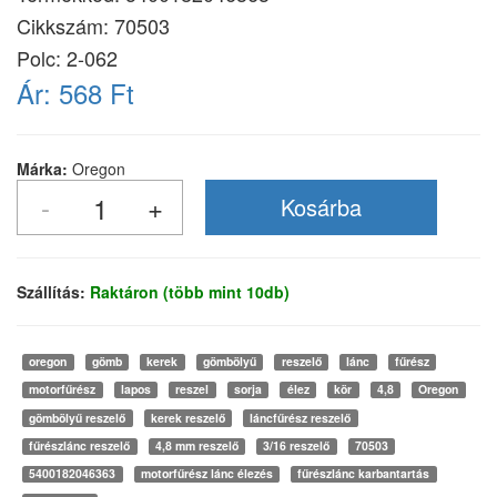
Cikkszám:
70503
Polc: 2-062
Ár:
568 Ft
Márka:
Oregon
Szállítás:
Raktáron (több mint 10db)
oregon
gömb
kerek
gömbölyű
reszelő
lánc
fűrész
motorfűrész
lapos
reszel
sorja
élez
kör
4,8
Oregon
gömbölyű reszelő
kerek reszelő
láncfűrész reszelő
fűrészlánc reszelő
4,8 mm reszelő
3/16 reszelő
70503
5400182046363
motorfűrész lánc élezés
fűrészlánc karbantartás