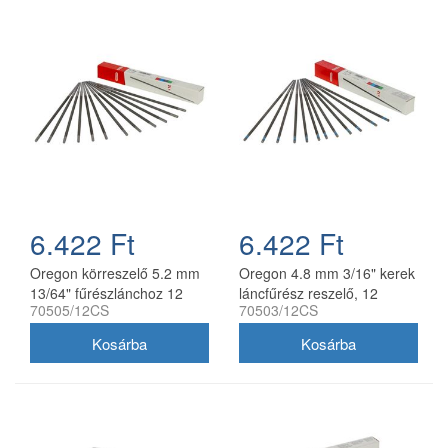
6.422 Ft
6.422 Ft
Oregon körreszelő 5.2 mm
Oregon 4.8 mm 3/16" kerek
13/64" fűrészlánchoz 12
láncfűrész reszelő, 12
70505/12CS
70503/12CS
db/doboz
db/doboz