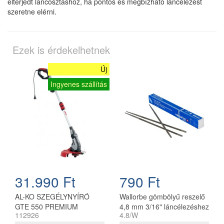
elterjedt láncosztáshoz, ha pontos és megbízható láncélezést
szeretne elérni.
Ezek is érdekelhetnek
Új
Ingyenes szállítás
31.990 Ft
790 Ft
AL-KO SZEGÉLYNYÍRÓ
Wallorbe gömbölyű reszelő
GTE 550 PREMIUM
4,8 mm 3/16" láncélezéshez
112926
4.8/W