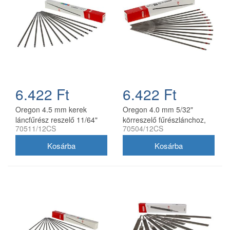
6.422 Ft
6.422 Ft
Oregon 4.5 mm kerek
Oregon 4.0 mm 5/32"
láncfűrész reszelő 11/64"
körreszelő fűrészlánchoz,
70511/12CS
70504/12CS
12 db/doboz
12 db/doboz