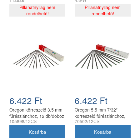
112926
4.8/W
Pillanatnyilag nem
Pillanatnyilag nem
rendelhető!
rendelhető!
6.422 Ft
6.422 Ft
Oregon körreszelő 3.5 mm
Oregon 5,5 mm 7/32"
fűrészlánchoz, 12 db/doboz
körreszelő fűrészlánchoz,
105898/12CS
70502/12CS
12 db/doboz