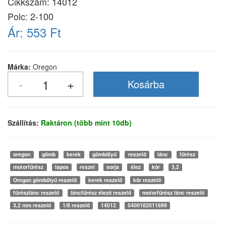
Cikkszám:
14012
Polc: 2-100
Ár:
553 Ft
Márka:
Oregon
Szállítás:
Raktáron (több mint 10db)
oregon
gömb
kerek
gömbölyű
reszelő
lánc
fűrész
motorfűrész
lapos
reszel
sorja
élez
kör
3,2
Oregon gömbölyű reszelő
kerek reszelő
kör reszelő
fűrészlánc reszelő
láncfűrész élező reszelő
motorfűrész lánc reszelő
3,2 mm reszelő
1/8 reszelő
14012
5400182011699