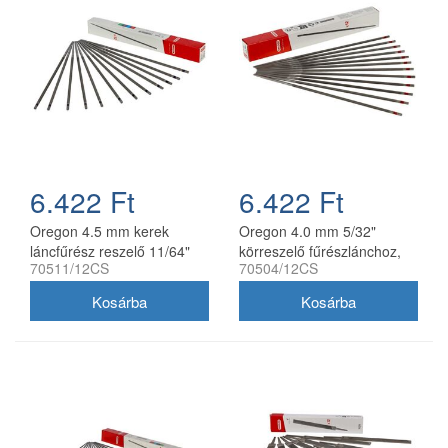
6.422 Ft
6.422 Ft
Oregon 4.5 mm kerek
Oregon 4.0 mm 5/32"
láncfűrész reszelő 11/64"
körreszelő fűrészlánchoz,
70511/12CS
70504/12CS
12 db/doboz
12 db/doboz