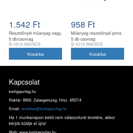
1.542 Ft
958 Ft
Reszelőnyél műanyag nagy,
Műanyag reszelőnyél piros
5 db/csomag
5 db csomag
S-1013-020/5CS
S-1013-006/5CS
Kapcsolat
kertigepvilag.hu
Raktár: 8900. Zalaegerszeg, Hrsz. 6557/4
Email:
rendeles@kertigepvilag.hu
Ha 1 munkanapon belül nem válaszolunk levelére, akkor
kérjük küldje el újra!
Web: www.kertigepvilag.hu