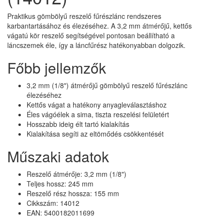
Praktikus gömbölyű reszelő fűrészlánc rendszeres
karbantartásához és élezéséhez. A 3,2 mm átmérőjű, kettős
vágatú kör reszelő segítségével pontosan beállítható a
láncszemek éle, így a láncfűrész hatékonyabban dolgozik.
Főbb jellemzők
3,2 mm (1/8") átmérőjű gömbölyű reszelő fűrészlánc
élezéséhez
Kettős vágat a hatékony anyagleválasztáshoz
Éles vágóélek a sima, tiszta reszelési felületért
Hosszabb ideig élt tartó kialakítás
Kialakítása segíti az eltömődés csökkentését
Műszaki adatok
Reszelő átmérője: 3,2 mm (1/8")
Teljes hossz: 245 mm
Reszelő rész hossza: 155 mm
Cikkszám: 14012
EAN: 5400182011699