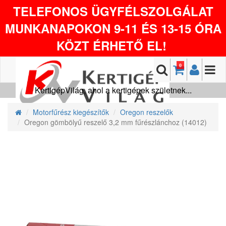
TELEFONOS ÜGYFÉLSZOLGÁLAT
MUNKANAPOKON 9-11 ÉS 13-15 ÓRA
KÖZT ÉRHETŐ EL!
0
KertigépVilág, ahol a kertigépek születnek...
Motorfűrész kiegészítők
Oregon reszelők
Oregon gömbölyű reszelő 3,2 mm fűrészlánchoz (14012)