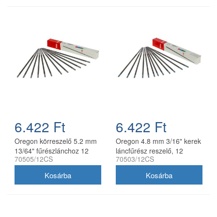
6.422 Ft
6.422 Ft
Oregon körreszelő 5.2 mm
Oregon 4.8 mm 3/16" kerek
13/64" fűrészlánchoz 12
láncfűrész reszelő, 12
70505/12CS
70503/12CS
db/doboz
db/doboz