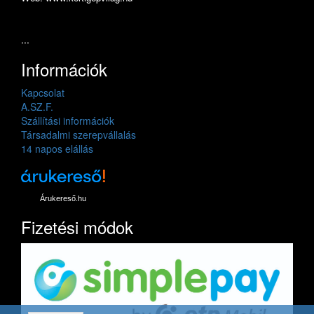
...
Információk
Kapcsolat
A.SZ.F.
Szállítási információk
Társadalmi szerepvállalás
14 napos elállás
Árukereső.hu
Fizetési módok