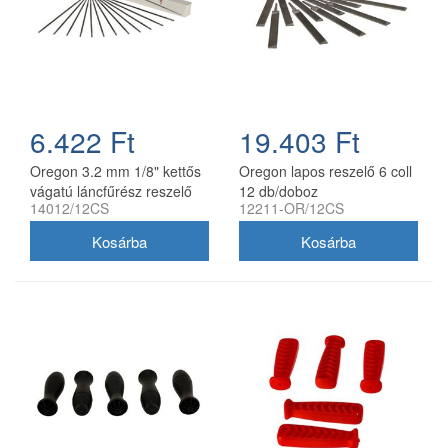
6.422 Ft
19.403 Ft
Oregon 3.2 mm 1/8" kettős
Oregon lapos reszelő 6 coll
vágatú láncfűrész reszelő
12 db/doboz
14012/12CS
12211-OR/12CS
12 db/doboz