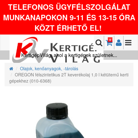
TELEFONOS ÜGYFÉLSZOLGÁLAT
MUNKANAPOKON 9-11 ÉS 13-15 ÓRA
KÖZT ÉRHETŐ EL!
0
KertigépVilág, ahol a kertigépek születnek...
Olajok, kenőanyagok, -tárolás
OREGON félszintetikus 2T keverékolaj 1,0 l kétütemű kerti
gépekhez (010-6368)