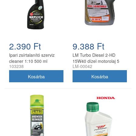
2.390 Ft
9.388 Ft
Ipari zsírtalanító szerviz
LM Turbo Diesel 2-HD
cleaner 1:10 500 ml
15W40 dízel motorolaj 5
103238
LM-00042
szórófejjel
liter