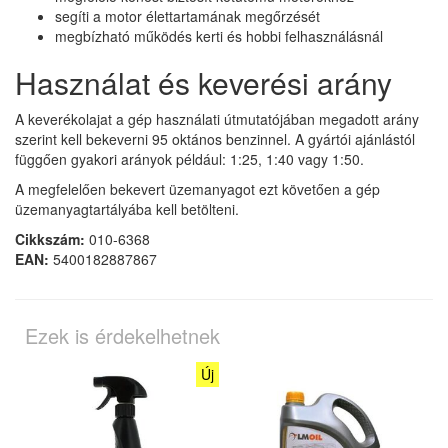
segíti a motor élettartamának megőrzését
megbízható működés kerti és hobbi felhasználásnál
Használat és keverési arány
A keverékolajat a gép használati útmutatójában megadott arány
szerint kell bekeverni 95 oktános benzinnel. A gyártói ajánlástól
függően gyakori arányok például: 1:25, 1:40 vagy 1:50.
A megfelelően bekevert üzemanyagot ezt követően a gép
üzemanyagtartályába kell betölteni.
Cikkszám:
010-6368
EAN:
5400182887867
Ezek is érdekelhetnek
Új