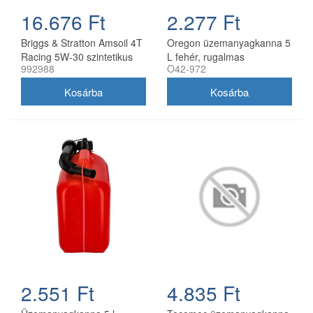
16.676 Ft
2.277 Ft
Briggs & Stratton Amsoil 4T
Oregon üzemanyagkanna 5
Racing 5W-30 szintetikus
L fehér, rugalmas
992988
O42-972
motorolaj 0,95 l
kifolyócsővel
2.551 Ft
4.835 Ft