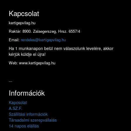
Kapcsolat
kertigepvilag.hu
Raktár: 8900. Zalaegerszeg, Hrsz. 6557/4
Email:
rendeles@kertigepvilag.hu
Ha 1 munkanapon belül nem válaszolunk levelére, akkor
kérjük küldje el újra!
Web: www.kertigepvilag.hu
...
Információk
Kapcsolat
A.SZ.F.
Szállítási információk
Társadalmi szerepvállalás
14 napos elállás