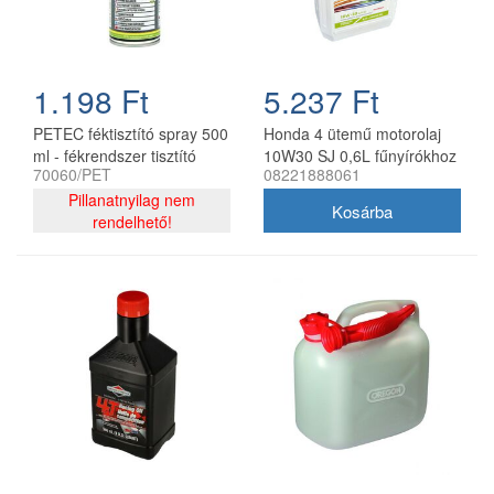
1.198 Ft
5.237 Ft
PETEC féktisztító spray 500
Honda 4 ütemű motorolaj
ml - fékrendszer tisztító
10W30 SJ 0,6L fűnyírókhoz
70060/PET
08221888061
aeroszol
Pillanatnyilag nem
rendelhető!