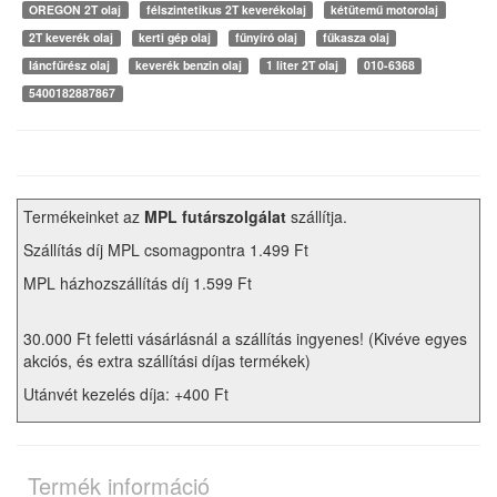
OREGON 2T olaj
félszintetikus 2T keverékolaj
kétütemű motorolaj
2T keverék olaj
kerti gép olaj
fűnyíró olaj
fűkasza olaj
láncfűrész olaj
keverék benzin olaj
1 liter 2T olaj
010-6368
5400182887867
Termékeinket az
MPL futárszolgálat
szállítja.
Szállítás díj MPL csomagpontra 1.499 Ft
MPL házhozszállítás díj 1.599 Ft
30.000 Ft feletti vásárlásnál a szállítás ingyenes! (Kivéve egyes
akciós, és extra szállítási díjas termékek)
Utánvét kezelés díja: +400 Ft
Termék információ