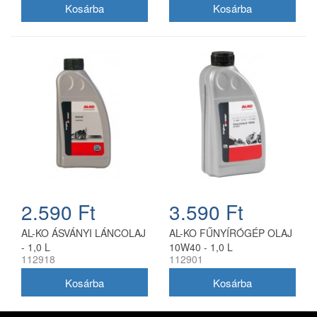
2.590 Ft
3.590 Ft
AL-KO ÁSVÁNYI LÁNCOLAJ
AL-KO FŰNYÍRÓGÉP OLAJ
- 1,0 L
10W40 - 1,0 L
112918
112901