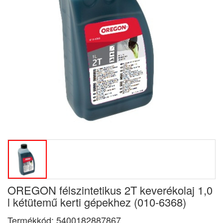
OREGON félszintetikus 2T keverékolaj 1,0
l kétütemű kerti gépekhez (010-6368)
Termékkód:
5400182887867