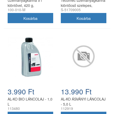
Üzemanyagkanna 5 l
Tecomec üzemanyagkanna
kiöntővel, 420 g,
kiöntőcső szelepes,
100-010-M
S-51709005
utángyártott
utángyártott
3.990 Ft
13.990 Ft
AL-KO BIO LÁNCOLAJ - 1,0
AL-KO ÁSVÁNYI LÁNCOLAJ
L
- 5,0 L
113480
112919