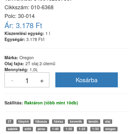
Cikkszám:
010-6368
Polc: 30-014
Ár:
3.178 Ft
Kiszerelési egység:
1 l
Egységár:
3.178 Ft/l
Márka:
Oregon
Olaj fajta:
2T olaj 2-ütemű
Mennyiség:
1,0L
Szállítás:
Raktáron (több mint 10db)
2T
fűnyíró
fűkasza
fűrész
keverék
benzin
olaj
adalék
stihl
piros
1:40
1:50
1:25
1:33
oregon