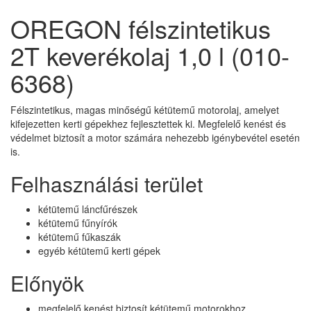
OREGON félszintetikus
2T keverékolaj 1,0 l (010-
6368)
Félszintetikus, magas minőségű kétütemű motorolaj, amelyet
kifejezetten kerti gépekhez fejlesztettek ki. Megfelelő kenést és
védelmet biztosít a motor számára nehezebb igénybevétel esetén
is.
Felhasználási terület
kétütemű láncfűrészek
kétütemű fűnyírók
kétütemű fűkaszák
egyéb kétütemű kerti gépek
Előnyök
megfelelő kenést biztosít kétütemű motorokhoz