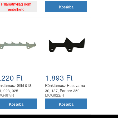
Pillanatnyilag nem
rendelhető!
.220 Ft
1.893 Ft
nktámasz Stihl 018,
Rönktámasz Husqvarna
1, 023, 025
36, 137, Partner 350,
G487/R
MOG822/R
ncfűrészhez
352 láncfűrészhez
ángyártott MOG487/R
utángyártott