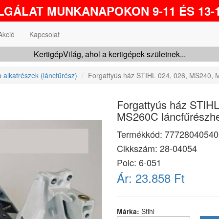
GÁLAT MUNKANAPOKON 9-11 ÉS 13-1
Akció
Kapcsolat
KertigépVilág, ahol a kertigépek születnek...
 alkatrészek (láncfűrész)
Forgattyús ház STIHL 024, 026, MS240,
Forgattyús ház STIH
MS260C láncfűrészh
Termékkód:
77728040540
Cikkszám:
28-04054
Polc: 6-051
Ár:
23.858 Ft
Márka:
Stihl