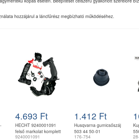
nagymértékű kopás esetén. Beépítését célszerű gyakorlott szerelőre bíz
sználata hozzájárul a láncfűrész megbízható működéséhez.
4.693 Ft
1.412 Ft
1
-
HECHT 9240001091
Husqvarna gumicsőszáj
Ku
felső markolat komplett
503 44 50-01
55
9240001091
176-754
28
láncfűrészhez
láncfűrészhez
lá