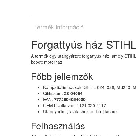
Termék információ
Forgattyús ház STIH
A termék egy utángyártott forgattyús ház, amely STI
kopott motorház.
Főbb jellemzők
Kompatibilis típusok: STIHL 024, 026, MS240,
Cikkszám:
28-04054
EAN:
7772804054000
OEM hivatkozás: 1121 020 2117
Utángyártott, javításhoz és felújításhoz
Felhasználás