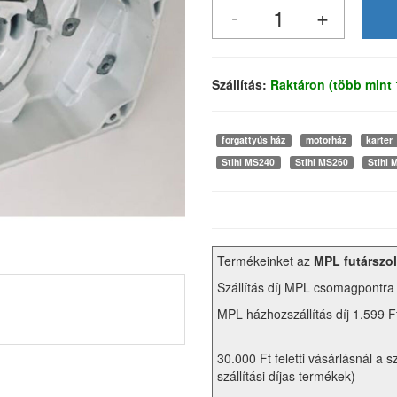
Szállítás:
Raktáron (több mint
forgattyús ház
motorház
karter
Stihl MS240
Stihl MS260
Stihl
Termékeinket az
MPL futárszol
Szállítás díj MPL csomagpontra
MPL házhozszállítás díj 1.599 F
30.000 Ft feletti vásárlásnál a s
szállítási díjas termékek)