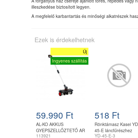
A forgattyús ház cseréje ajánlott törés, repedés vagy 
illeszkedése biztosított legyen.
A megfelelő karbantartás és minőségi alkatrészek ha
Ezek is érdekelhetnek
Új
Ingyenes szállítás
59.990 Ft
518 Ft
AL-KO AKKUS
Rönktámasz Kasei YD
GYEPSZELLŐZTETŐ AR
45-E láncfűrészhez
113921
YD-45-E-3
1835 18V