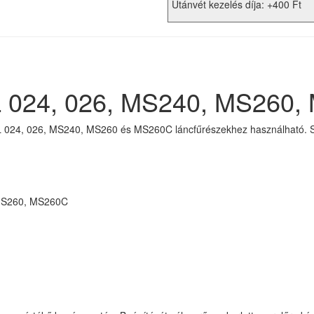
Utánvét kezelés díja: +400 Ft
L 024, 026, MS240, MS260
HL 024, 026, MS240, MS260 és MS260C láncfűrészekhez használható. Se
 MS260, MS260C