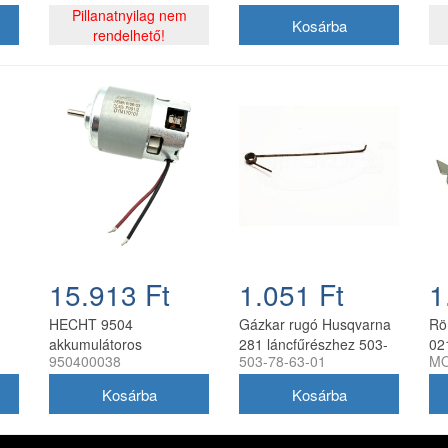
Pillanatnyilag nem
rendelhető!
15.913 Ft
1.051 Ft
1
HECHT 9504
Gázkar rugó Husqvarna
Rö
akkumulátoros
281 láncfűrészhez 503-
02
950400038
503-78-63-01
MO
magassági ágvágó
78-63-01
lá
fűrész, elektromos
ut
motorral