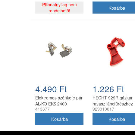
Pillanatnyilag nem
rendelhető!
4.490 Ft
1.226 Ft
Elektromos szénkefe pár
HECHT 929R gázkar
AL-KO EKS 2400
ravasz láncfűrészhez
413677
929010017
láncfűrészhez