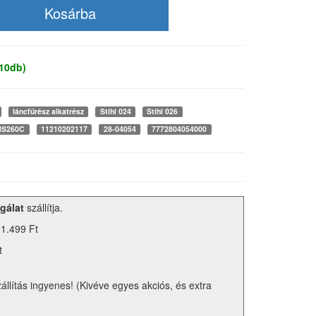
 10db)
láncfűrész alkatrész
Stihl 024
Stihl 026
 MS260C
11210202117
28-04054
7772804054000
gálat
szállítja.
 1.499 Ft
t
zállítás ingyenes! (Kivéve egyes akciós, és extra