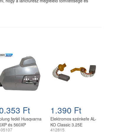
ni, hogy a láncfűrész megfelelő tömítettsége és
0.353 Ft
1.390 Ft
plung fedél Husqvarna
Elektromos szénkefe AL-
0XP és 560XP
KO Classic 3.25E
-05107
412815
ncfűrészhez Farmertec
fűnyíróhoz (pár)