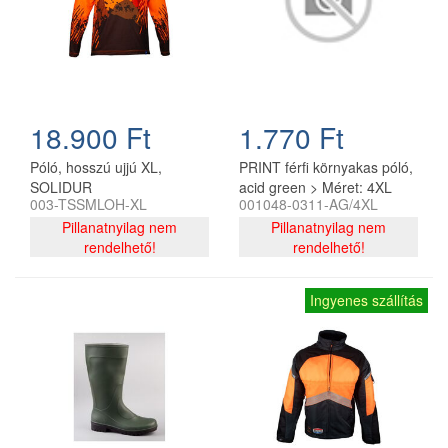
18.900 Ft
1.770 Ft
Póló, hosszú ujjú XL,
PRINT férfi környakas póló,
SOLIDUR
acid green > Méret: 4XL
003-TSSMLOH-XL
001048-0311-AG/4XL
Pillanatnyilag nem
Pillanatnyilag nem
rendelhető!
rendelhető!
Ingyenes szállítás