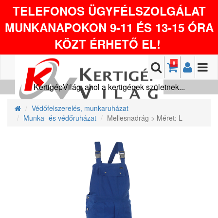
TELEFONOS ÜGYFÉLSZOLGÁLAT
MUNKANAPOKON 9-11 ÉS 13-15 ÓRA
KÖZT ÉRHETŐ EL!
0
KertigépVilág, ahol a kertigépek születnek...
Védőfelszerelés, munkaruházat
Munka- és védőruházat
Mellesnadrág > Méret: L