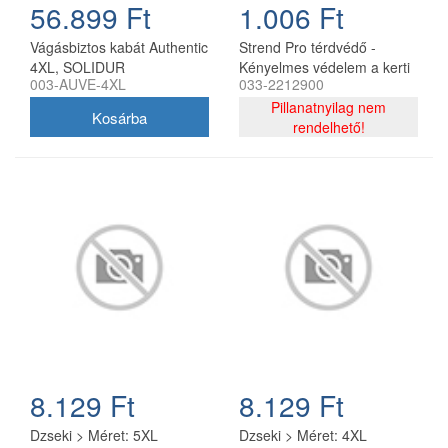
56.899 Ft
1.006 Ft
Vágásbiztos kabát Authentic
Strend Pro térdvédő -
4XL, SOLIDUR
Kényelmes védelem a kerti
003-AUVE-4XL
033-2212900
munkákhoz A Strend Pro
térdvédő ideális megoldás a
Pillanatnyilag nem
kényelmes és védő kerti
rendelhető!
munkához.Kiváló minőségű
habszivacs anyagból
készült, amely hosszú ideig
tartó térdelés közben is
kényelmet biztosít.Könnyű,
szakadásálló és vízálló, így
ideális segítője a
kertészkedésnek vagy más
földmunkáknak.Akár, hogy
nem kell a térdeléshez
Tulajdonságok: Méretek:35
x 30 x 3 cm - bőséges
felületet biztosít a
8.129 Ft
8.129 Ft
kényelmes térdeléshez.
Anyag:Hab, szakadás- és
Dzseki > Méret: 5XL
Dzseki > Méret: 4XL
vízálló, hosszú élettartamot