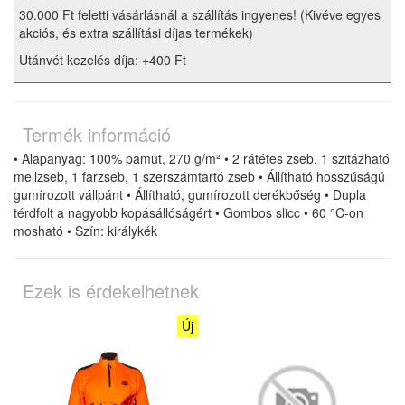
30.000 Ft feletti vásárlásnál a szállítás ingyenes! (Kivéve egyes
akciós, és extra szállítási díjas termékek)
Utánvét kezelés díja: +400 Ft
Termék információ
• Alapanyag: 100% pamut, 270 g/m² • 2 rátétes zseb, 1 szitázható
mellzseb, 1 farzseb, 1 szerszámtartó zseb • Állítható hosszúságú
gumírozott vállpánt • Állítható, gumírozott derékbőség • Dupla
térdfolt a nagyobb kopásállóságért • Gombos slicc • 60 °C-on
mosható • Szín: királykék
Ezek is érdekelhetnek
Új