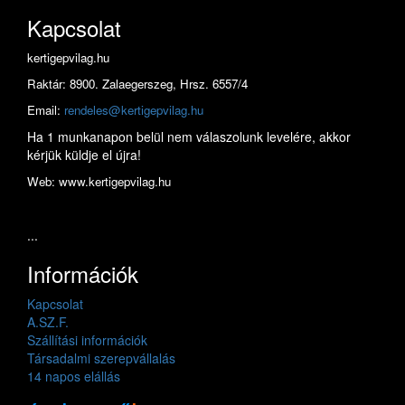
Kapcsolat
kertigepvilag.hu
Raktár: 8900. Zalaegerszeg, Hrsz. 6557/4
Email:
rendeles@kertigepvilag.hu
Ha 1 munkanapon belül nem válaszolunk levelére, akkor
kérjük küldje el újra!
Web: www.kertigepvilag.hu
...
Információk
Kapcsolat
A.SZ.F.
Szállítási információk
Társadalmi szerepvállalás
14 napos elállás