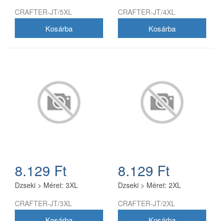
biztosít. Szín:Színes
CRAFTER-JT/5XL
CRAFTER-JT/4XL
kialakítás, hogy feldobja a
kertészeti felszerelését.
Könnyű és
kényelmes:Maximális
kényelmet biztosít a földön
végzett munka során. A
Strend Pro térdvédő egy
praktikus és kényelmes
eszköz, amelyet minden
kertész értékelni fog. Ideális
öntözéshez, ültetéshez
vagy egyéb kerti
munkákhoz.
8.129 Ft
8.129 Ft
Dzseki > Méret: 3XL
Dzseki > Méret: 2XL
CRAFTER-JT/3XL
CRAFTER-JT/2XL