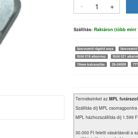
Szállítás:
Raktáron (több mint
láncvezető rögzítő anya
láncvezető
Stihl 018 alkatrész
Stihl 021 alkatr
19mm kulcsnyílás
28-04009
77
Termékeinket az
MPL futárszol
Szállítás díj MPL csomagpontra
MPL házhozszállítás díj 1.599 F
30.000 Ft feletti vásárlásnál a s