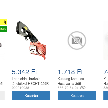
Új
ítás
5.342 Ft
1.718 Ft
7
Lánc oldali burkolat
Kuplung komplett
Ku
25
láncfékkel HECHT 929R
Husqvarna 365
Hu
929010038
586-79-84-01-WO
53
láncfűrészhez
láncfűrészhez
P3
929010038
utángyártott
lá
utá