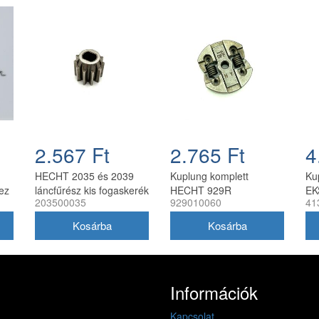
2.567 Ft
2.765 Ft
4
HECHT 2035 és 2039
Kuplung komplett
Ku
ez
láncfűrész kis fogaskerék
HECHT 929R
EK
203500035
929010060
41
láncfűrészhez
el
24
Információk
Kapcsolat