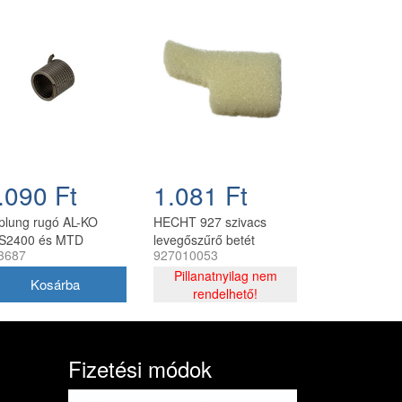
.090 Ft
1.081 Ft
plung rugó AL-KO
HECHT 927 szivacs
S2400 és MTD
levegőszűrő betét
3687
927010053
ektromos fűrészhez
láncfűrészhez
x25x2 mm
Pillanatnyilag nem
rendelhető!
Fizetési módok