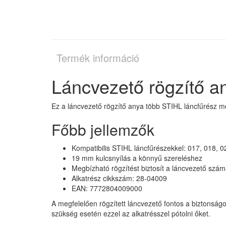
Termék információ
Láncvezető rögzítő a
Ez a láncvezető rögzítő anya több STIHL láncfűrész mod
Főbb jellemzők
Kompatibilis STIHL láncfűrészekkel: 017, 018, 0
19 mm kulcsnyílás a könnyű szereléshez
Megbízható rögzítést biztosít a láncvezető szá
Alkatrész cikkszám: 28-04009
EAN: 7772804009000
A megfelelően rögzített láncvezető fontos a biztonság
szükség esetén ezzel az alkatrésszel pótolni őket.