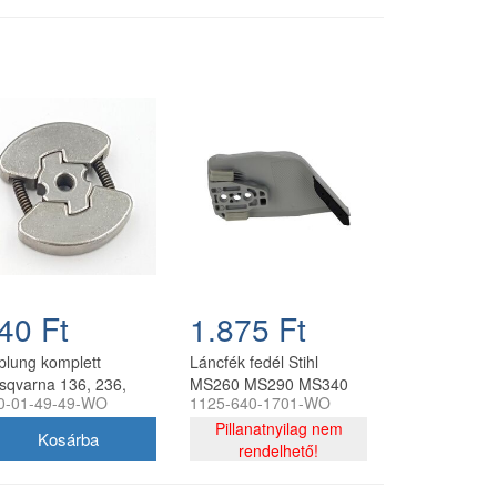
40 Ft
1.875 Ft
plung komplett
Láncfék fedél Stihl
sqvarna 136, 236,
MS260 MS290 MS340
0-01-49-49-WO
1125-640-1701-WO
51, 135 Mark II
MS360 MS390
ncfűrészhez
láncfűrészhez
Pillanatnyilag nem
ngyártott
utángyártott
rendelhető!