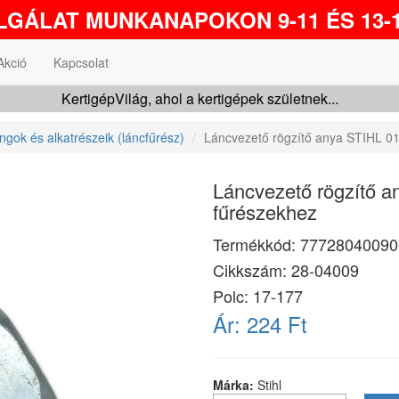
GÁLAT MUNKANAPOKON 9-11 ÉS 13-1
Akció
Kapcsolat
KertigépVilág, ahol a kertigépek születnek...
ngok és alkatrészeik (láncfűrész)
Láncvezető rögzítő anya STIHL 01
Láncvezető rögzítő a
fűrészekhez
Termékkód:
77728040090
Cikkszám:
28-04009
Polc: 17-177
Ár:
224 Ft
Márka:
Stihl