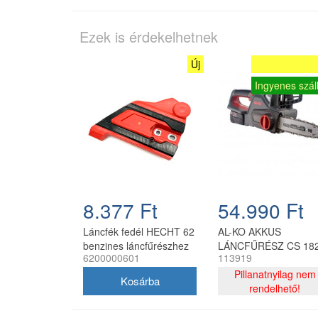
Ezek is érdekelhetnek
Új
Ingyenes száll
8.377 Ft
54.990 Ft
Láncfék fedél HECHT 62
AL-KO AKKUS
benzines láncfűrészhez
LÁNCFŰRÉSZ CS 18
6200000601
113919
18V
Pillanatnyilag nem
rendelhető!