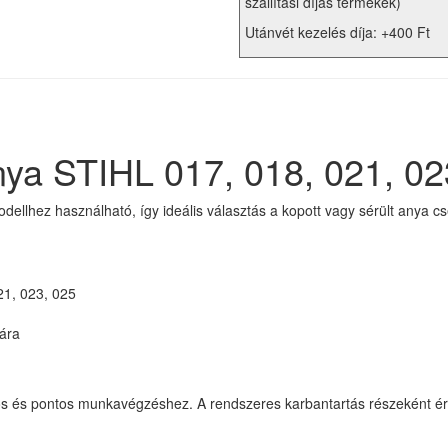
szállítási díjas termékek)
Utánvét kezelés díja: +400 Ft
nya STIHL 017, 018, 021, 02
ellhez használható, így ideális választás a kopott vagy sérült anya cs
21, 023, 025
mára
os és pontos munkavégzéshez. A rendszeres karbantartás részeként érd