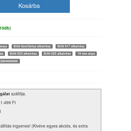
 10db)
 anya
Stihl láncfűrész alkatrész
Stihl 017 alkatrész
ész
Stihl 023 alkatrész
Stihl 025 alkatrész
19 mm anya
72804009000
gálat
szállítja.
 1.499 Ft
t
zállítás ingyenes! (Kivéve egyes akciós, és extra