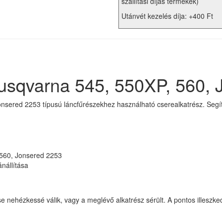
szállítási díjas termékek)
Utánvét kezelés díja: +400 Ft
Husqvarna 545, 550XP, 560,
onsered 2253 típusú láncfűrészekhez használható cserealkatrész. Segí
560, Jonsered 2253
nállítása
ítése nehézkessé válik, vagy a meglévő alkatrész sérült. A pontos illes