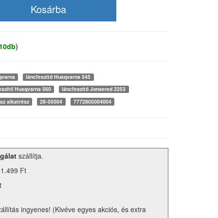
 10db)
qvarna
láncfeszítő Husqvarna 545
eszítő Husqvarna 560
láncfeszítő Jonsered 2253
sz alkatrész
28-05004
7772805004004
gálat
szállítja.
 1.499 Ft
t
zállítás ingyenes! (Kivéve egyes akciós, és extra