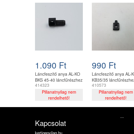
1.090 Ft
990 Ft
Láncfeszítő anya AL-KO
Láncfeszítő anya AL-
BKS 45-40 láncfűrészhez
KB35/35 láncfűrészhe
414323
410573
30-410573
Pillanatnyilag nem
Pillanatnyilag nem
rendelhető!
rendelhető!
...
Kapcsolat
kertigepvilag.hu