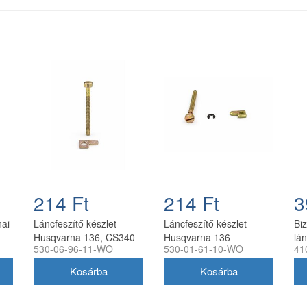
214 Ft
214 Ft
3
nai
Láncfeszítő készlet
Láncfeszítő készlet
Bi
Husqvarna 136, CS340
Husqvarna 136
lá
530-06-96-11-WO
530-01-61-10-WO
41
és McCulloch CS340
láncfűrészhez
KO
láncfűrészhez
utángyártott
41
utángyártott