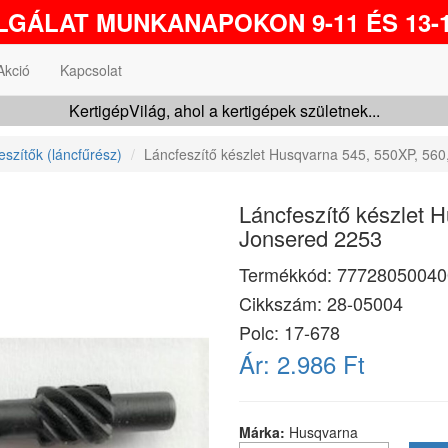
GÁLAT MUNKANAPOKON 9-11 ÉS 13-1
Akció
Kapcsolat
KertigépVilág, ahol a kertigépek születnek...
eszítők (láncfűrész)
Láncfeszítő készlet Husqvarna 545, 550XP, 560
Láncfeszítő készlet 
Jonsered 2253
Termékkód:
77728050040
Cikkszám:
28-05004
Polc: 17-678
Ár:
2.986 Ft
Márka:
Husqvarna