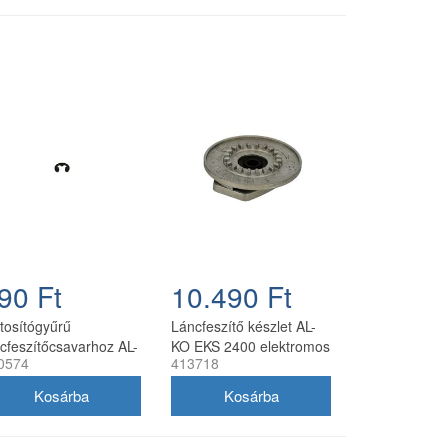
90 Ft
10.490 Ft
ztosítógyűrű
Láncfeszítő készlet AL-
ncfeszítőcsavarhoz AL-
KO EKS 2400 elektromos
0574
413718
 BKS láncfűrészhez
láncfűrészhez
0574