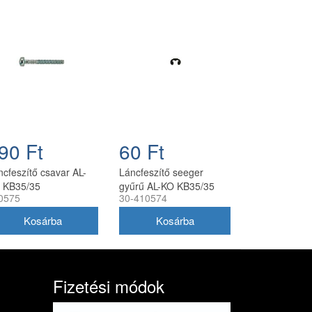
90 Ft
60 Ft
ncfeszítő csavar AL-
Láncfeszítő seeger
 KB35/35
gyűrű AL-KO KB35/35
0575
30-410574
ncfűrészhez 30-
láncfeszítő alkatrész 3
0575
mm
Fizetési módok