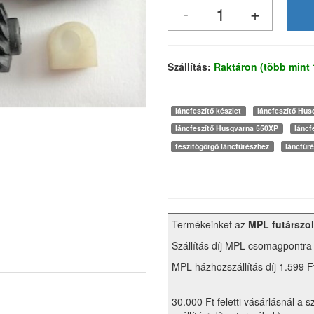
Szállítás:
Raktáron (több mint
láncfeszítő készlet
láncfeszítő Hus
láncfeszítő Husqvarna 550XP
láncf
feszítőgörgő láncfűrészhez
láncfűré
Termékeinket az
MPL futárszol
Szállítás díj MPL csomagpontra
MPL házhozszállítás díj 1.599 F
30.000 Ft feletti vásárlásnál a s