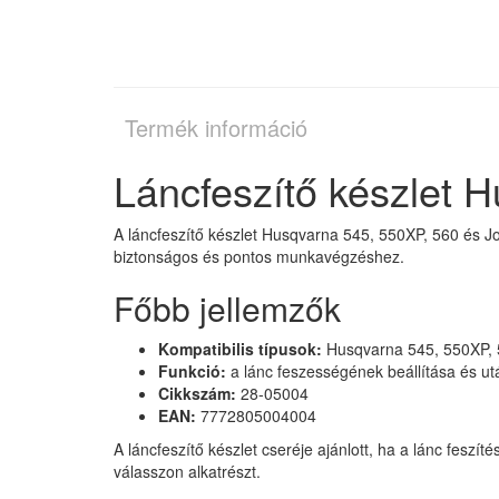
Termék információ
Láncfeszítő készlet 
A láncfeszítő készlet Husqvarna 545, 550XP, 560 és J
biztonságos és pontos munkavégzéshez.
Főbb jellemzők
Kompatibilis típusok:
Husqvarna 545, 550XP, 
Funkció:
a lánc feszességének beállítása és utá
Cikkszám:
28-05004
EAN:
7772805004004
A láncfeszítő készlet cseréje ajánlott, ha a lánc fesz
válasszon alkatrészt.