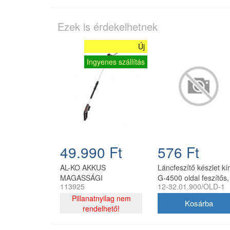
Ezek is érdekelhetnek
Új
Ingyenes szállítás
49.990 Ft
576 Ft
AL-KO AKKUS
Láncfeszítő készlet kí
MAGASSÁGI
G-4500 oldal feszítős,
113925
12-32.01.900/OLD-1
SÖVÉNYVÁGÓ HTA
utángyártott
1845 18V
Pillanatnyilag nem
rendelhető!