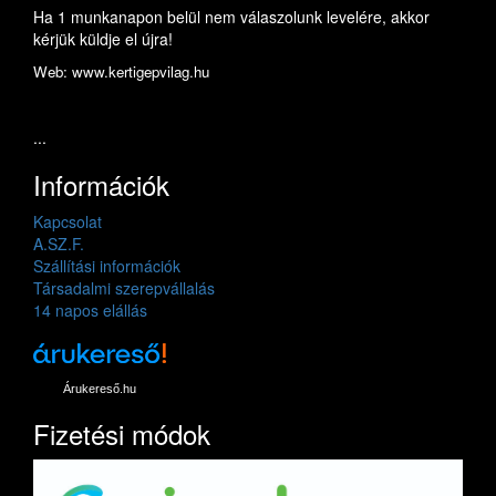
Ha 1 munkanapon belül nem válaszolunk levelére, akkor
kérjük küldje el újra!
Web: www.kertigepvilag.hu
...
Információk
Kapcsolat
A.SZ.F.
Szállítási információk
Társadalmi szerepvállalás
14 napos elállás
Árukereső.hu
Fizetési módok