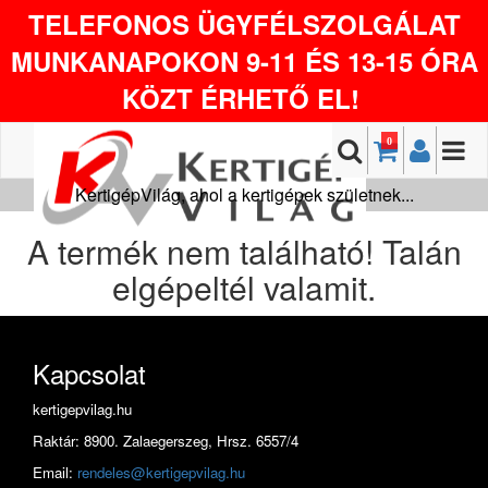
TELEFONOS ÜGYFÉLSZOLGÁLAT
MUNKANAPOKON 9-11 ÉS 13-15 ÓRA
KÖZT ÉRHETŐ EL!
0
KertigépVilág, ahol a kertigépek születnek...
A termék nem található! Talán
elgépeltél valamit.
Kapcsolat
kertigepvilag.hu
Raktár: 8900. Zalaegerszeg, Hrsz. 6557/4
Email:
rendeles@kertigepvilag.hu