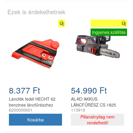
Ezek is érdekelhetnek
Új
Új
Ingyenes szállítás
8.377 Ft
54.990 Ft
Láncfék fedél HECHT 62
AL-KO AKKUS
benzines láncfűrészhez
LÁNCFŰRÉSZ CS 1825
6200000601
113919
18V
Pillanatnyilag nem
rendelhető!