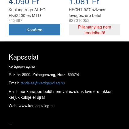
4.090 Ft
1.081 Ft
Kuplung rugó AL-KO
HECHT 927 szivacs
EKS2400 és MTD
levegőszűrő betét
413687
927010053
elektromos fűrészhez
láncfűrészhez
24x25x2 mm
Pillanatnyilag nem
rendelhető!
Kapcsolat
kertigepvilag.hu
Raktár: 8900. Zalaegerszeg, Hrsz. 6557/4
Email:
rendeles@kertigepvilag.hu
Ha 1 munkanapon belül nem válaszolunk levelére, akkor
kérjük küldje el újra!
Web: www.kertigepvilag.hu
...