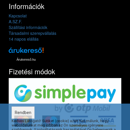
Információk
Kapcsolat
A.SZ.F.
Szállítási információk
Társadalmi szerepvállalás
14 napos elállás
Árukereső.hu
Fizetési módok
Rendben
Kedves Látogató! Sütiket (cookie) azért használunk, hogy
weboldalunkat még jobban az Ön személyes igényeire
szabhassuk. Szolgáltatásaink használatával Ön beleegyezik a