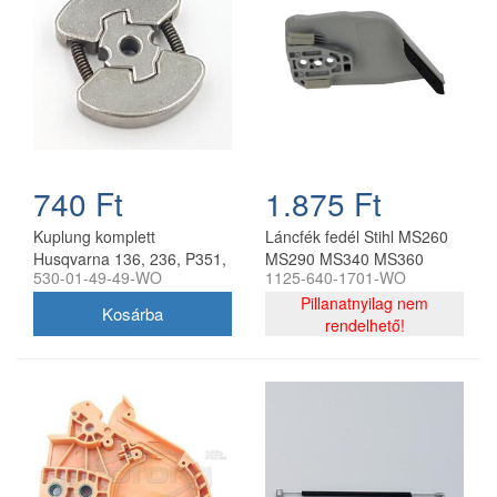
740 Ft
1.875 Ft
Kuplung komplett
Láncfék fedél Stihl MS260
Husqvarna 136, 236, P351,
MS290 MS340 MS360
530-01-49-49-WO
1125-640-1701-WO
135 Mark II láncfűrészhez
MS390 láncfűrészhez
utángyártott
utángyártott
Pillanatnyilag nem
rendelhető!