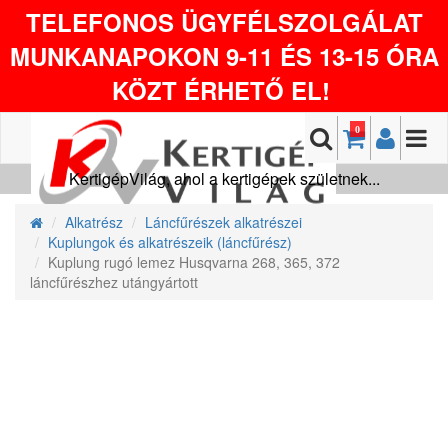
TELEFONOS ÜGYFÉLSZOLGÁLAT
MUNKANAPOKON 9-11 ÉS 13-15 ÓRA
KÖZT ÉRHETŐ EL!
0
KertigépVilág, ahol a kertigépek születnek...
Alkatrész
Láncfűrészek alkatrészei
Kuplungok és alkatrészeik (láncfűrész)
Kuplung rugó lemez Husqvarna 268, 365, 372
láncfűrészhez utángyártott