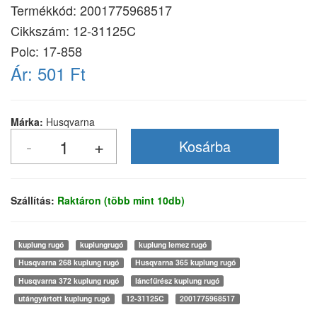
Termékkód:
2001775968517
Cikkszám:
12-31125C
Polc: 17-858
Ár:
501 Ft
Márka:
Husqvarna
Szállítás:
Raktáron (több mint 10db)
kuplung rugó
kuplungrugó
kuplung lemez rugó
Husqvarna 268 kuplung rugó
Husqvarna 365 kuplung rugó
Husqvarna 372 kuplung rugó
láncfűrész kuplung rugó
utángyártott kuplung rugó
12-31125C
2001775968517