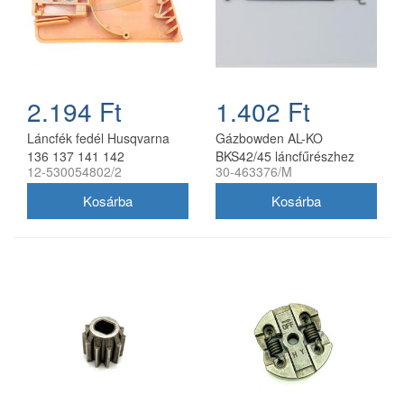
2.194 Ft
1.402 Ft
Láncfék fedél Husqvarna
Gázbowden AL-KO
136 137 141 142
BKS42/45 láncfűrészhez
12-530054802/2
30-463376/M
láncfűrészhez utángyártott
utángyártott 30-463376/M
530 05 48 02